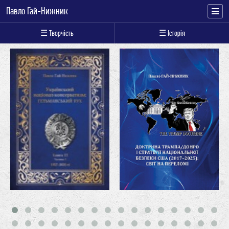
Павло Гай-Нижник
☰ Творчість
☰ Історія