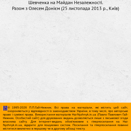
Шевченка на Майдан Незалежності.
Разом з Олесем Донієм (25 листопада 2013 р., Київ)
© 1995-2026 П.П.Гай-Нижник. Всі права на матеріали, які містить цей сайт,
охороняються у відповідності із законодавством України, в тому числі, про авторське
право і суміжні права. Використання матерiалiв Hai-Nyzhnyk.in.ua (Павло Павлович Гай-
Нижник. Особистий сайт) для друкованих видань дозволяється лише з письмової згоди
власника сайту. Для iнтернет-видань обов'язковим є гiперпосилання на Hai-
Nyzhnyk.in.ua, відкрите для пошукових систем. Посилання та гіперпосилання повинні
міститися виключно в першому чи в другому абзаці тексту.