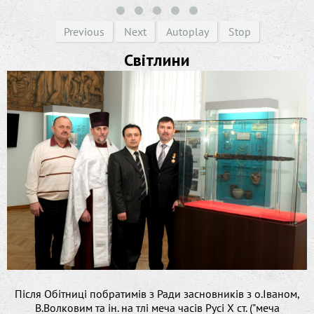
Previous
Next
Autoplay
Stop
Світлини
Після Обітниці побратимів з Ради засновників з о.Іваном,
В.Волковим та ін. на тлі меча часів Русі Х ст. ("меча