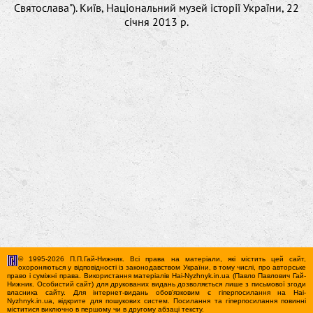
Святослава"). Київ, Національний музей історії України, 22
січня 2013 р.
© 1995-2026 П.П.Гай-Нижник. Всі права на матеріали, які містить цей сайт,
охороняються у відповідності із законодавством України, в тому числі, про авторське
право і суміжні права. Використання матерiалiв Hai-Nyzhnyk.in.ua (Павло Павлович Гай-
Нижник. Особистий сайт) для друкованих видань дозволяється лише з письмової згоди
власника сайту. Для iнтернет-видань обов'язковим є гiперпосилання на Hai-
Nyzhnyk.in.ua, відкрите для пошукових систем. Посилання та гіперпосилання повинні
міститися виключно в першому чи в другому абзаці тексту.