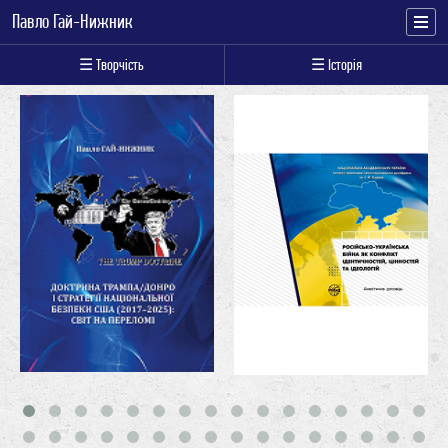
Павло Гай-Нижник
☰ Творчість
☰ Історія