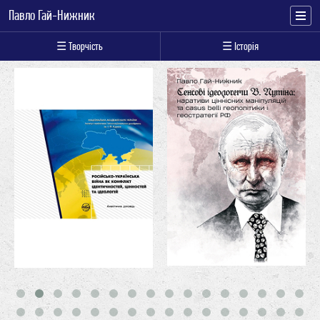
Павло Гай-Нижник
☰ Творчість
☰ Історія