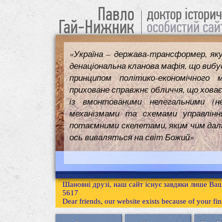
Павло
доктор істори
Гай-Нижник
особистий сай
«Україна – держава-трансформер, як
денаціональна кланова мафія, що вибуд
принципом політико-економічного 
приховане справжнє обличчя, що ховає
із вмонтованими нелегальними (н
механізмами та схемами управлінн
потаємними скелетами, яким чим далі т
ось виваляться на світ Божий»
Шановні друзі, наш сайт існує завдяки лише Ваш
5617
Dear friends, our website exists because of your f