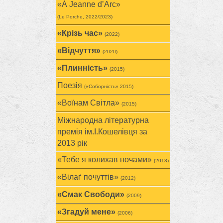
«À Jeanne d’Arc»
(Le Porche, 2022/2023)
«Крізь час»
(2022)
«Відчуття»
(2020)
«Плинність»
(2015)
Поезія
(«Соборність» 2015)
«Воїнам Cвітла»
(2015)
Міжнародна літературна
премія ім.І.Кошелівця за
2013 рік
«Тебе я колихав ночами»
(2013)
«Вілаґ почуттів»
(2012)
«Смак Свободи»
(2009)
«Згадуй мене»
(2006)