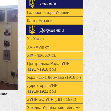
Історія
Галерея історії України
Карти України
Документи
X - XIV ст.
XV - XVIII ст.
ХІХ - поч. ХХ ст.
Центральна Рада, УНР
(1917-1918 рр.)
Українська Держава (1918 р.)
Директорія, УНР
(1918-1921 рр.)
ини»
ЗУНР-ЗО УНР (1918-1921)
Західна Україна: між війнами