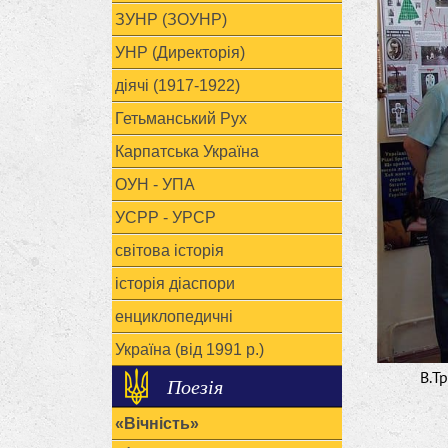
ЗУНР (ЗОУНР)
УНР (Директорія)
діячі (1917-1922)
Гетьманський Рух
Карпатська Україна
ОУН - УПА
УСРР - УРСР
світова історія
історія діаспори
енциклопедичні
Україна (від 1991 р.)
В.Т
Поезія
«Вічність»