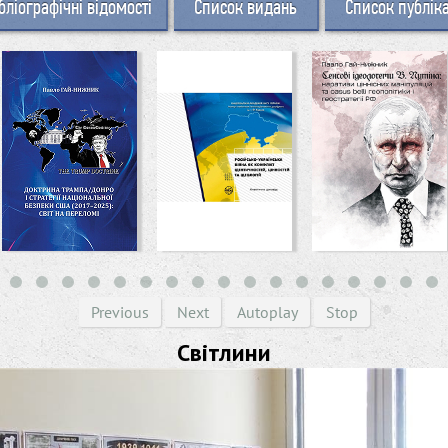
бліографічні відомості
Список видань
Список публік
Previous
Next
Autoplay
Stop
Світлини