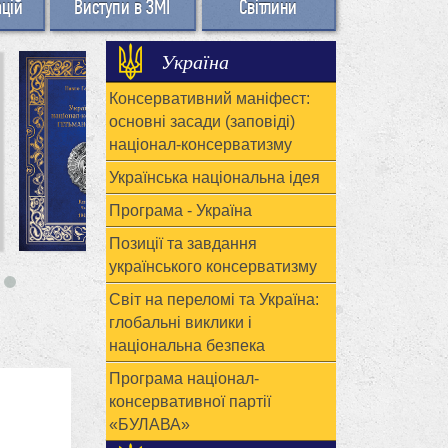
ацій
Виступи в ЗМІ
Світлини
Україна
Консервативний маніфест:
основні засади (заповіді)
націонал-консерватизму
Українська національна ідея
Програма - Україна
Позиції та завдання
українського консерватизму
Світ на переломі та Україна:
глобальні виклики і
національна безпека
Програма націонал-
консервативної партії
«БУЛАВА»