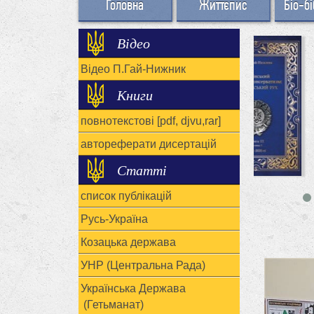
Головна
Життєпис
Біо-бі
Відео
Відео П.Гай-Нижник
Книги
повнотекстові [pdf, djvu,rar]
автореферати дисертацій
Статті
список публікацій
Русь-Україна
Козацька держава
УНР (Центральна Рада)
Українська Держава
(Гетьманат)