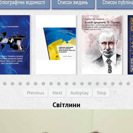
бліографічні відомості
Список видань
Список публік
Previous
Next
Autoplay
Stop
Світлини