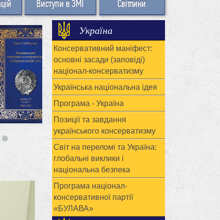
ацій
Виступи в ЗМІ
Світлини
Україна
Консервативний маніфест:
основні засади (заповіді)
націонал-консерватизму
Українська національна ідея
Програма - Україна
Позиції та завдання
українського консерватизму
Світ на переломі та Україна:
глобальні виклики і
національна безпека
Програма націонал-
консервативної партії
«БУЛАВА»