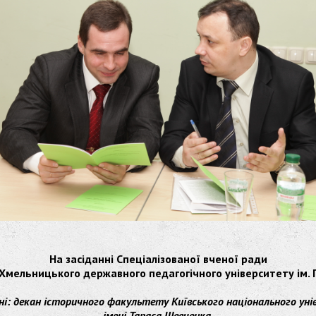
На засіданні Спеціалізованої вченої ради
Хмельницького державного педагогічного університету ім. 
ні: декан історичного факультету Київського національного ун
імені Тараса Шевченка,