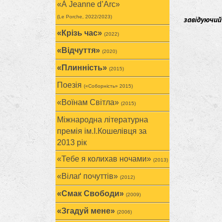
«À Jeanne d’Arc»
(Le Porche, 2022/2023)
завідуючий
«Крізь час»
(2022)
«Відчуття»
(2020)
«Плинність»
(2015)
Поезія
(«Соборність» 2015)
«Воїнам Cвітла»
(2015)
Міжнародна літературна
премія ім.І.Кошелівця за
2013 рік
«Тебе я колихав ночами»
(2013)
«Вілаґ почуттів»
(2012)
«Смак Свободи»
(2009)
«Згадуй мене»
(2006)