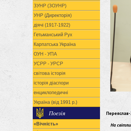
ЗУНР (ЗОУНР)
УНР (Директорія)
діячі (1917-1922)
Гетьманський Рух
Карпатська Україна
ОУН - УПА
УСРР - УРСР
світова історія
історія діаспори
енциклопедичні
Україна (від 1991 р.)
Поезія
Переяслав-
«Вічність»
На світли