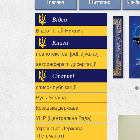
Головна
Життєпис
Біо-бі
Відео
Відео П.Гай-Нижник
Книги
повнотекстові [pdf, djvu,rar]
автореферати дисертацій
Статті
список публікацій
Русь-Україна
Козацька держава
УНР (Центральна Рада)
Українська Держава
(Гетьманат)