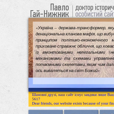
Павло
доктор істори
Гай-Нижник
особистий сай
«Україна – держава-трансформер, як
денаціональна кланова мафія, що вибуд
принципом політико-економічного 
приховане справжнє обличчя, що ховає
із вмонтованими нелегальними (н
механізмами та схемами управлінн
потаємними скелетами, яким чим далі т
ось виваляться на світ Божий»
Шановні друзі, наш сайт існує завдяки лише Ваш
5617
Dear friends, our website exists because of your f