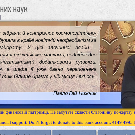
чних наук
т
у зібрала й контролює космополітично-
увала в країні новітній неофеодалізм за
майорату. У цієї злочинної влади –
ться під кількома масками, подвійне дно
елегітимними) додатковими рушіями,
я, а шафа її уже давно переповнена
им більше бракує у ній місця і які ось-
Павло Гай-Нижник
ій фінансовій підтримці. Не забутьте скласти благодійну пожертву
inancial support. Don’t forget to donate to this bank account: 4149 499