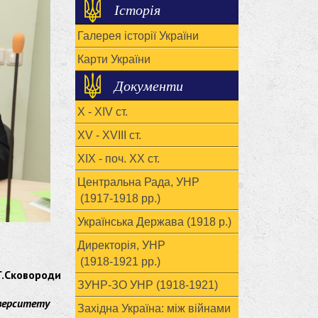
Історія
Галерея історії України
Карти України
Документи
X - XIV ст.
XV - XVIII ст.
ХІХ - поч. ХХ ст.
Центральна Рада, УНР
(1917-1918 рр.)
Українська Держава (1918 р.)
Директорія, УНР
(1918-1921 рр.)
Г.Сковороди
ЗУНР-ЗО УНР (1918-1921)
іверситету
Західна Україна: між війнами