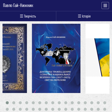
Павло Гай-Нижник
☰ Творчість
☰ Історія