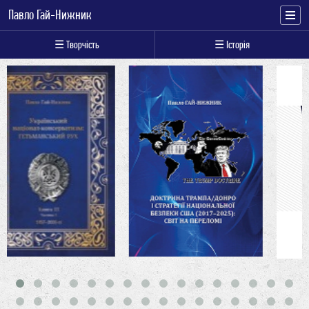
Павло Гай-Нижник
☰ Творчість
☰ Історія