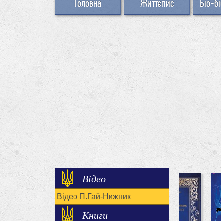
Головна
Життєпис
Біо-бі
Відео
Відео П.Гай-Нижник
Книги