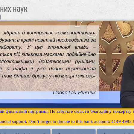
чних наук
т
у зібрала й контролює космополітично-
увала в країні новітній неофеодалізм за
майорату. У цієї злочинної влади –
ться під кількома масками, подвійне дно
елегітимними) додатковими рушіями,
я, а шафа її уже давно переповнена
им більше бракує у ній місця і які ось-
Павло Гай-Нижник
ій фінансовій підтримці. Не забутьте скласти благодійну пожертву
inancial support. Don’t forget to donate to this bank account: 4149 499