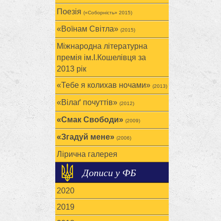
Поезія
(«Соборність» 2015)
«Воїнам Cвітла»
(2015)
Міжнародна літературна
премія ім.І.Кошелівця за
2013 рік
«Тебе я колихав ночами»
(2013)
«Вілаґ почуттів»
(2012)
«Смак Свободи»
(2009)
«Згадуй мене»
(2006)
Лірична галерея
Дописи у ФБ
2020
2019