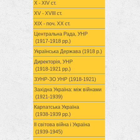
X - XIV ст.
XV - XVIII ст.
ХІХ - поч. ХХ ст.
Центральна Рада, УНР
(1917-1918 рр.)
Українська Держава (1918 р.)
Директорія, УНР
(1918-1921 рр.)
ЗУНР-ЗО УНР (1918-1921)
Західна Україна: між війнами
(1921-1939)
Карпатська Україна
(1938-1939 рр.)
ІІ світова війна і Україна
(1939-1945)