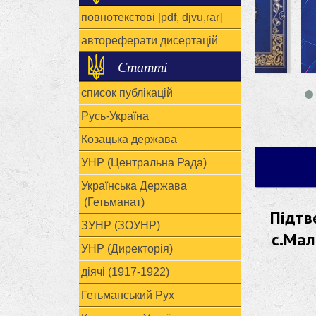
повнотекстові [pdf, djvu,rar]
автореферати дисертацій
Статті
список публікацій
Русь-Україна
Козацька держава
УНР (Центральна Рада)
Українська Держава
(Гетьманат)
Підтв
ЗУНР (ЗОУНР)
с.Мал
УНР (Директорія)
діячі (1917-1922)
Гетьманський Рух