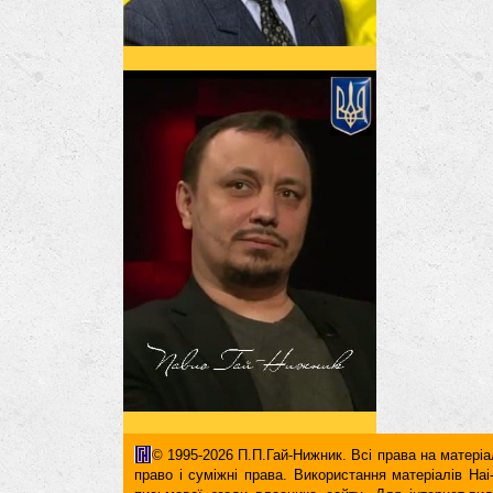
© 1995-2026 П.П.Гай-Нижник. Всі права на матеріал
право і суміжні права. Використання матерiалiв H
письмової згоди власника сайту. Для iнтернет-ви
гіперпосилання повинні міститися виключно в першом