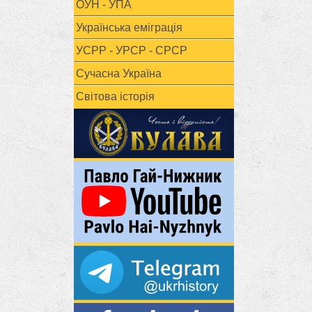
ОУН - УПА
Українська еміграція
УСРР - УРСР - СРСР
Сучасна Україна
Світова історія