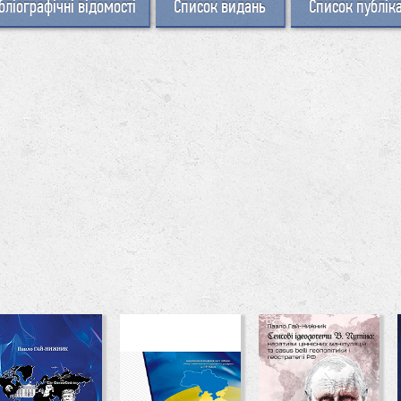
бліографічні відомості
Список видань
Список публік