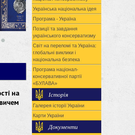
Українська національна ідея
Програма - Україна
Позиції та завдання
українського консерватизму
Світ на переломі та Україна:
глобальні виклики і
національна безпека
Програма націонал-
консервативної партії
«БУЛАВА»
сті на
Історія
овичем
Галерея історії України
Карти України
Документи