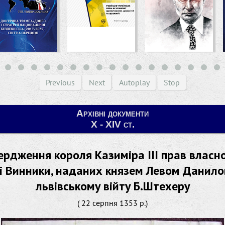
Previous
Next
Autoplay
Stop
Архівні документи
X - XIV ст.
ердження короля Казиміра ІІІ прав власно
і Винники, наданих князем Левом Данил
львівському війту Б.Штехеру
( 22 серпня 1353 р.)