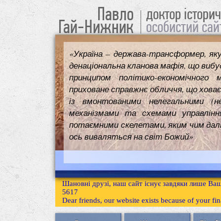
Павло
доктор істори
Гай-Нижник
особистий сай
«Україна – держава-трансформер, як
денаціональна кланова мафія, що вибуд
принципом політико-економічного 
приховане справжнє обличчя, що ховає
із вмонтованими нелегальними (н
механізмами та схемами управлінн
потаємними скелетами, яким чим далі т
ось виваляться на світ Божий»
Шановні друзі, наш сайт існує завдяки лише Ваш
5617
Dear friends, our website exists because of your f