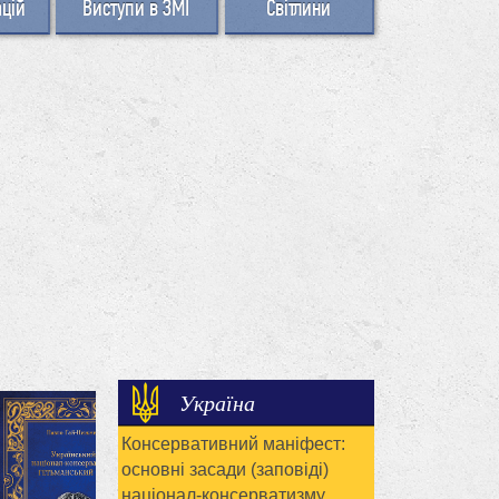
ацій
Виступи в ЗМІ
Світлини
Україна
Консервативний маніфест:
основні засади (заповіді)
націонал-консерватизму