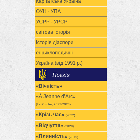
Карпатська Україна
ОУН - УПА
УСРР - УРСР
світова історія
історія діаспори
енциклопедичні
Україна (від 1991 р.)
Поезія
«Вічність»
«À Jeanne d’Arc»
(Le Porche, 2022/2023)
«Крізь час»
(2022)
«Відчуття»
(2020)
«Плинність»
(2015)