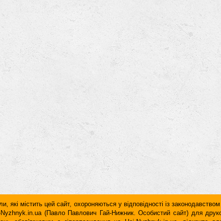
и, які містить цей сайт, охороняються у відповідності із законодавством
ai-Nyzhnyk.in.ua (Павло Павлович Гай-Нижник. Особистий сайт) для дру
дань обов'язковим є гiперпосилання на Hai-Nyzhnyk.in.ua, відкрите 
у чи в другому абзаці тексту.