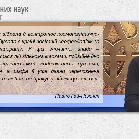
чних наук
т
у зібрала й контролює космополітично-
увала в країні новітній неофеодалізм за
майорату. У цієї злочинної влади –
ться під кількома масками, подвійне дно
елегітимними) додатковими рушіями,
я, а шафа її уже давно переповнена
им більше бракує у ній місця і які ось-
Павло Гай-Нижник