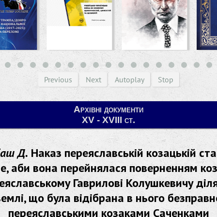
Previous
Next
Autoplay
Stop
Архівні документи
XV - XVIII ст.
аш Д.
Наказ переяславській козацькій ст
те, аби вона перейнялася поверненням коз
еяславському Гаврилові Колушкевичу діл
землі, що була відібрана в нього безправн
переяславськими козаками Саченками