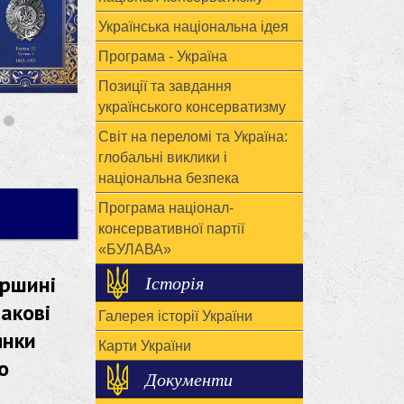
Українська національна ідея
Програма - Україна
Позиції та завдання
українського консерватизму
Світ на переломі та Україна:
глобальні виклики і
національна безпека
Програма націонал-
консервативної партії
«БУЛАВА»
аршині
Історія
акові
Галерея історії України
янки
Карти України
о
Документи