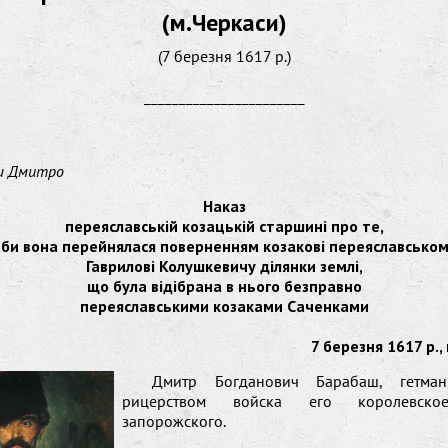
(м.Черкаси)
(7 березня 1617 р.)
_______________________
ш Дмитро
Наказ
переяславській козацькій старшині про те,
би вона перейнялася поверненням козакові переяславсько
Гаврилові Колушкевичу ділянки землі,
що була відібрана в нього безправно
переяславськими козаками Саченками
7 березня 1617 р.
Дмитр Богданович Барабаш, гетма
рицерством войска его королевско
запорожского.