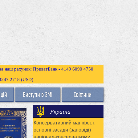
 на наш рахунок: ПриватБанк - 4149 6090 4750
3 8247 2718 (USD)
ацій
Виступи в ЗМІ
Світлини
Україна
Консервативний маніфест:
основні засади (заповіді)
націонал-консерватизму