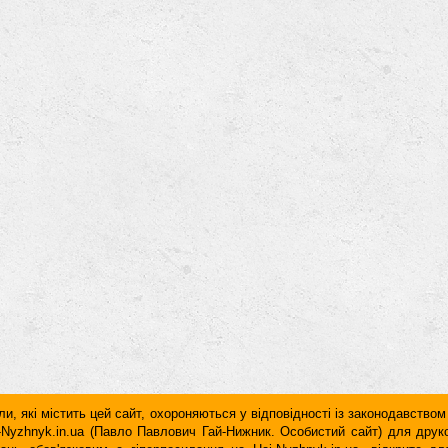
и, які містить цей сайт, охороняються у відповідності із законодавством
ai-Nyzhnyk.in.ua (Павло Павлович Гай-Нижник. Особистий сайт) для дру
дань обов'язковим є гiперпосилання на Hai-Nyzhnyk.in.ua, відкрите 
у чи в другому абзаці тексту.