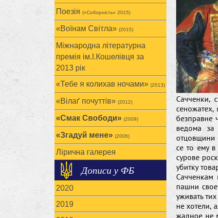
Поезія
(«Соборність» 2015)
«Воїнам Cвітла»
(2015)
Міжнародна літературна
премія ім.І.Кошелівця за
2013 рік
«Тебе я колихав ночами»
(2013)
Сачченки, 
«Вілаґ почуттів»
(2012)
сеножатех,
безправне 
«Смак Свободи»
(2009)
ведома за 
«Згадуй мене»
отцовщини е
(2006)
се то ему 
Лірична галерея
сурове рос
убитку това
Дописи у ФБ
Сачченкам 
пашни свое 
2020
уживать тих
2019
не хотели, 
жадное не 