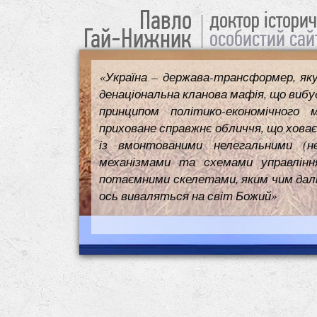
Павло
доктор істори
Гай-Нижник
особистий сай
«Україна – держава-трансформер, як
денаціональна кланова мафія, що вибуд
принципом політико-економічного 
приховане справжнє обличчя, що ховає
із вмонтованими нелегальними (н
механізмами та схемами управлінн
потаємними скелетами, яким чим далі т
ось виваляться на світ Божий»