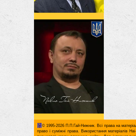
© 1995-2026 П.П.Гай-Нижник. Всі права на матеріал
право і суміжні права. Використання матерiалiв H
письмової згоди власника сайту. Для iнтернет-ви
гіперпосилання повинні міститися виключно в першом