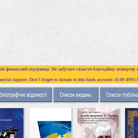
ій фінансовій підтримці. Не забутьте скласти благодійну пожертву
inancial support. Don’t forget to donate to this bank account: 4149 499
бліографічні відомості
Список видань
Список публік