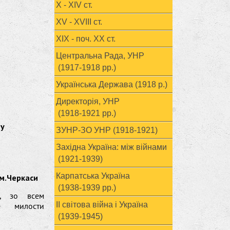
X - XIV ст.
XV - XVIII ст.
ХІХ - поч. ХХ ст.
Центральна Рада, УНР
(1917-1918 рр.)
Українська Держава (1918 р.)
Директорія, УНР
(1918-1921 рр.)
му
ЗУНР-ЗО УНР (1918-1921)
Західна Україна: між війнами
(1921-1939)
Карпатська Україна
, м.Черкаси
(1938-1939 рр.)
н, зо всем
ІІ світова війна і Україна
е милости
(1939-1945)