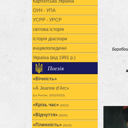
Карпатська Україна
ОУН - УПА
УСРР - УРСР
світова історія
історія діаспори
енциклопедичні
Бараба
Україна (від 1991 р.)
Поезія
а
«Вічність»
«À Jeanne d’Arc»
(Le Porche, 2022/2023)
«Крізь час»
(2022)
«Відчуття»
(2020)
«Плинність»
(2015)