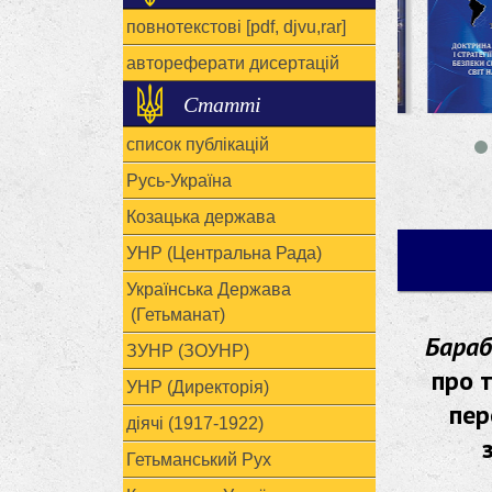
повнотекстові [pdf, djvu,rar]
автореферати дисертацій
Статті
список публікацій
Русь-Україна
Козацька держава
УНР (Центральна Рада)
Українська Держава
(Гетьманат)
Бараб
ЗУНР (ЗОУНР)
про 
УНР (Директорія)
пер
діячі (1917-1922)
Гетьманський Рух