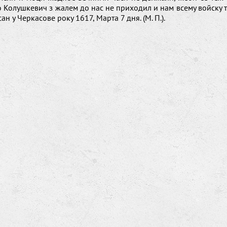
 Колушкевич з жалем до нас не приходил и нам всему войску 
ан у Черкасове року 1617, Марта 7 дня. (М. П.).