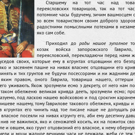
Старшему на тот час над това
переясловских товаришов, так на тот ча
потомние часы будучему, зичим вашмосцем о
зо всем товариством своим доброго здоров
радостними помыслными потехами в незаме
яко сам собе.
Приходил до
рады нашое зуполное
то
козак войска запорожского Гаврило,
переясловский, перекладаючи перед нами ж
суседов своих, которые ему в кгрунтах отцовщини его безпр
 яко и засеянем пашне на нивах власнеє отцовщини его крив
чинять и тих грунтов не будучи посессорами и ни жадними де
яким правом, оного Гаврила, товариша нашего, оттерши 
го уживають. Якож зрозумели есмо з декрету, от него нам п
в таком обелженю великая кривда дееть, зрозумели есмо; про
казуемо, под ласкою нашею войсковою и под срокгим каранем
ришеве нашему, тому Гаврилове такового обелженя, кривды и
в кгрунтах его чинить над тое писане наше не допущать ра
власное посеяли на нивах кгрунту его, аби ему десетину да
 нив не важилися, яко и сеножатей косить, их на пожиток св
але и овшем, яко грунт отцовизний его власное, к нему оберну
мели и моци жадное вечними часи не денжали, жеби се теж 