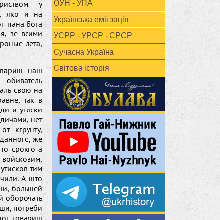
риством у
ОУН - УПА
с, яко и на
Українська еміграція
т пана Бога
я, зе всими
УСРР - УРСР - СРСР
роные лета,
Сучасна Україна
Світова історія
вариш наш
 обиватель
аль свою на
авне, так в
ди и утиски
дичами, нет
от кгрунту,
оданного, же
то срокго а
 войсковим,
 утисков тим
чили. А што
вши, большей
ой оборочать
вши, потреби
тот товариш