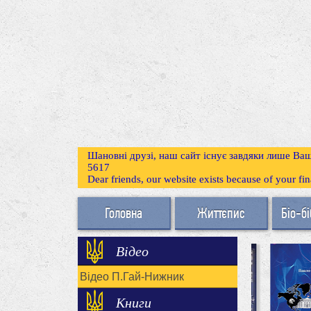
Шановні друзі, наш сайт існує завдяки лише Ваш
5617
Dear friends, our website exists because of your f
Головна
Життєпис
Біо-бі
Відео
Відео П.Гай-Нижник
Книги