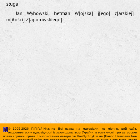
sługa
Jan Wyhowski, hetman W[ojska] j[ego] c[arskiej]
m[iłości] Z[aporowskiego].
© 1995-2026 П.П.Гай-Нижник. Всі права на матеріали, які містить цей сайт,
охороняються у відповідності із законодавством України, в тому числі, про авторське
право і суміжні права. Використання матерiалiв Hai-Nyzhnyk.in.ua (Павло Павлович Гай-
Нижник. Особистий сайт) для друкованих видань дозволяється лише з письмової згоди