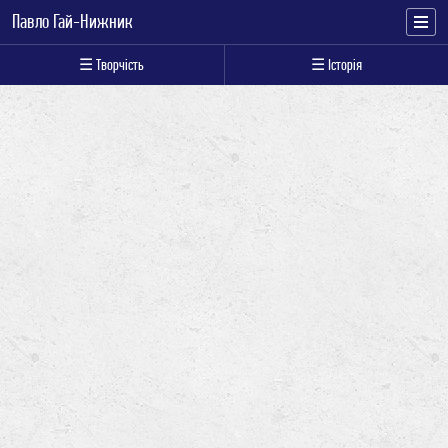
Павло Гай-Нижник
☰ Творчість
☰ Історія