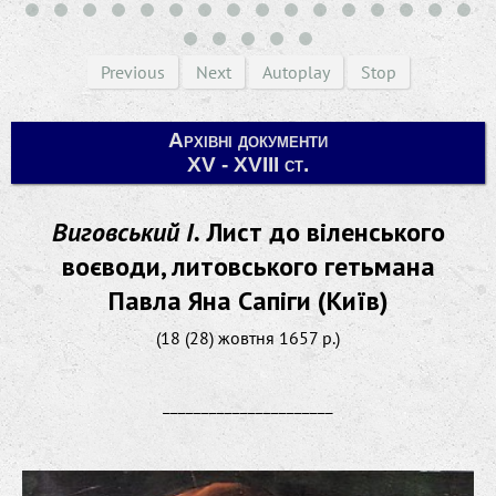
Previous
Next
Autoplay
Stop
Архівні документи
XV - XVIII ст.
Виговський І.
Лист до віленського
воєводи, литовського гетьмана
Павла Яна Сапіги (Київ)
(18 (28) жовтня 1657 р.)
______________________