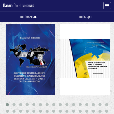
Павло Гай-Нижник
☰ Творчість
☰ Історія