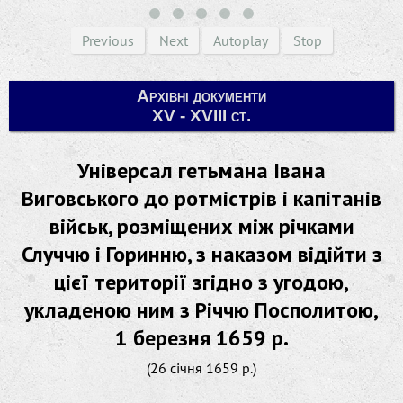
Previous
Next
Autoplay
Stop
Архівні документи
XV - XVIII ст.
Універсал гетьмана Івана
Виговського до ротмістрів і капітанів
військ, розміщених між річками
Случчю і Горинню, з наказом відійти з
цієї території згідно з угодою,
укладеною ним з Річчю Посполитою,
1 березня 1659 р.
(26 січня 1659 р.)