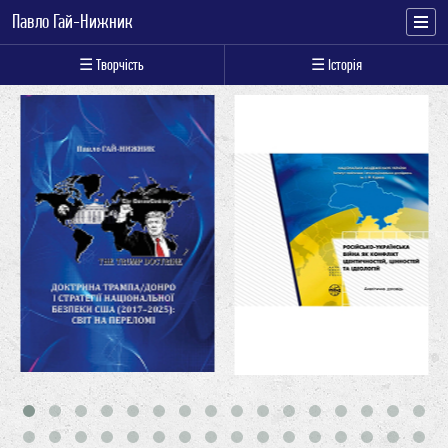
Павло Гай-Нижник
☰ Творчість
☰ Історія