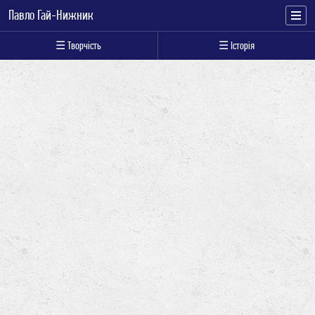
Павло Гай-Нижник
☰ Творчість
☰ Історія