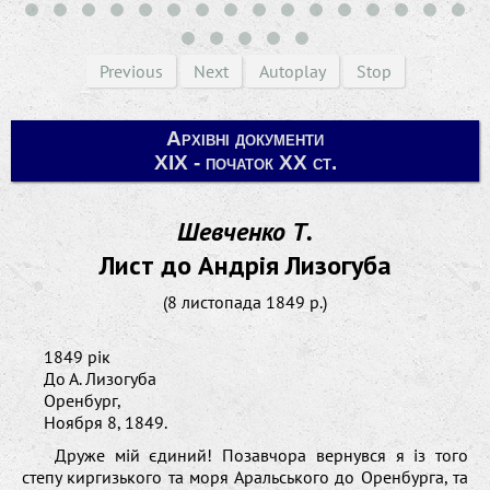
Previous
Next
Autoplay
Stop
Архівні документи
ХІХ - початок ХХ ст.
Шевченко Т.
Лист до Андрія Лизогуба
(8 листопада 1849 р.)
1849 рік
До А. Лизогуба
Оренбург,
Ноября 8, 1849.
Друже мій єдиний! Позавчора вернувся я із того
степу киргизького та моря Аральського до Оренбурга, та