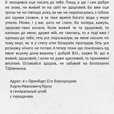
й заходився оце писать до тебе. Пишу, а ще і сам добре
не знаю, чи живий ти на світі чи здоровий. Бо вже оце
трохи чи не півтора року, як ми не переписались з тобою
ані одним словом, а за таке врем'я багато води у море
утекло. Може, і у вас кого не стало, бо холера, кажуть,
здорово-таки косила. Коли живий ти та здоровий, то
напиши до мене, друже мій, не гаючись, то я тоді вже і
одпишу до тебе, геть усе порозказую, як мене носило по
тому морі, як я у степу отім безкраїм пропадав. Геть усе
розкажу, нічого не потаю. А тепер поки що поклонись од
мене всьому дому вашому і добрій В.Н., скажи їй, що я
живий, здоровий, і коли не дуже щасливий, то принамені
веселий. Оставайся здоров, не забувай на безталанні
Т.Шевченка.
Адрес: в г. Оренбург. Его благородию
Карлу Ивановичу Герну
в генеральный штаб
с передачею.