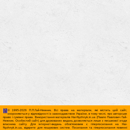
© 1995-2026 П.П.Гай-Нижник. Всі права на матеріали, які містить цей сайт,
охороняються у відповідності із законодавством України, в тому числі, про авторське
право і суміжні права. Використання матерiалiв Hai-Nyzhnyk.in.ua (Павло Павлович Гай-
Нижник. Особистий сайт) для друкованих видань дозволяється лише з письмової згоди
власника сайту. Для iнтернет-видань обов'язковим є гiперпосилання на Hai-
Nyzhnyk.in.ua, відкрите для пошукових систем. Посилання та гіперпосилання повинні