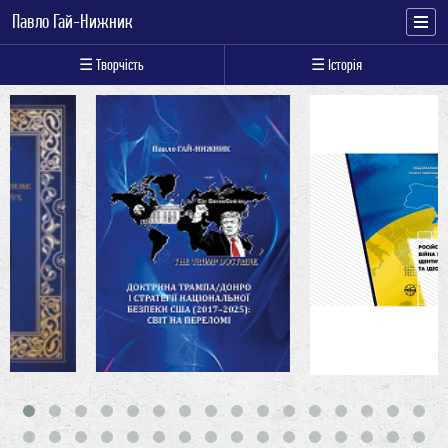
Павло Гай-Нижник
☰ Творчість
☰ Історія