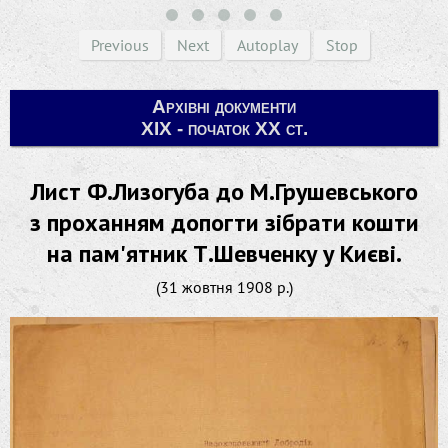
Previous
Next
Autoplay
Stop
Архівні документи
ХІХ - початок ХХ ст.
Лист Ф.Лизогуба до М.Грушевського
з проханням допогти зібрати кошти
на пам'ятник Т.Шевченку у Києві.
(31 жовтня 1908 р.)