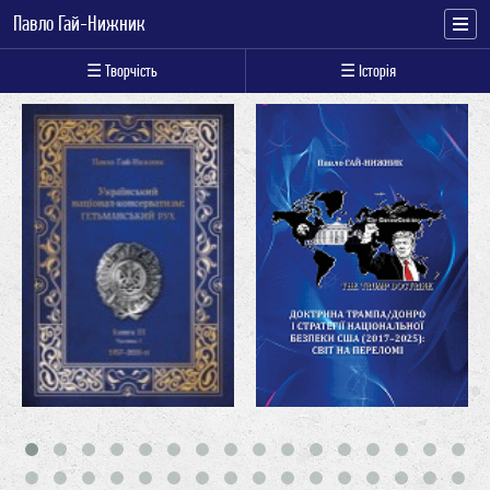
Павло Гай-Нижник
☰ Творчість
☰ Історія