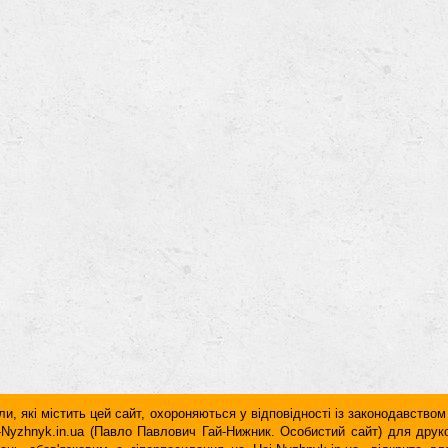
и, які містить цей сайт, охороняються у відповідності із законодавством
ai-Nyzhnyk.in.ua (Павло Павлович Гай-Нижник. Особистий сайт) для дру
дань обов'язковим є гiперпосилання на Hai-Nyzhnyk.in.ua, відкрите 
у чи в другому абзаці тексту.