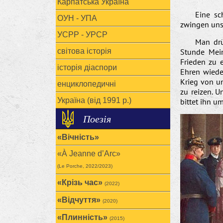
Карпатська Україна
Eine sc
ОУН - УПА
zwingen uns 
УСРР - УРСР
Man drü
світова історія
Stunde Mei
Frieden zu 
історія діаспори
Ehren wiede
Krieg von u
енциклопедичні
zu reizen. U
Україна (від 1991 р.)
bittet ihn u
Поезія
«Вічність»
«À Jeanne d’Arc»
(Le Porche, 2022/2023)
«Крізь час»
(2022)
«Відчуття»
(2020)
«Плинність»
(2015)