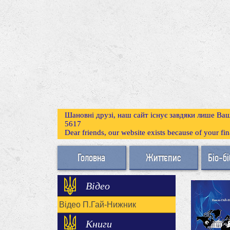
Шановні друзі, наш сайт існує завдяки лише Ваш
5617
Dear friends, our website exists because of your f
Головна
Життєпис
Біо-бі
Відео
Відео П.Гай-Нижник
Книги