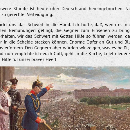
hwere Stunde ist heute über Deutschland hereingebrochen. Ne
zu gerechter Verteidigung.
ckt uns das Schwert in die Hand. Ich hoffe, daß, wenn es nich
nen Bemühungen gelingt, die Gegner zum Einsehen zu brin
erhalten, wir das Schwert mit Gottes Hilfe so führen werden, da
r in die Scheide stecken können. Enorme Opfer an Gut und Bl
ns erfordern. Den Gegnern aber würden wir zeigen, was es heißt,
nd nun empfehle ich euch Gott, geht in die Kirche, kniet nieder
m Hilfe für unser braves Heer!