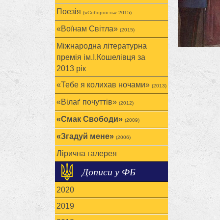
Поезія
(«Соборність» 2015)
«Воїнам Cвітла»
(2015)
Міжнародна літературна
премія ім.І.Кошелівця за
2013 рік
«Тебе я колихав ночами»
(2013)
«Вілаґ почуттів»
(2012)
«Смак Свободи»
(2009)
«Згадуй мене»
(2006)
Лірична галерея
Дописи у ФБ
2020
2019