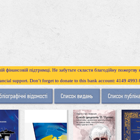
ій фінансовій підтримці. Не забутьте скласти благодійну пожертву
inancial support. Don’t forget to donate to this bank account: 4149 499
бліографічні відомості
Список видань
Список публік