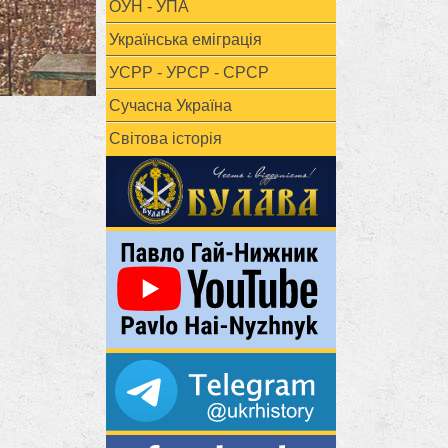
ОУН - УПА
Українська еміграція
УСРР - УРСР - СРСР
Сучасна Україна
Світова історія