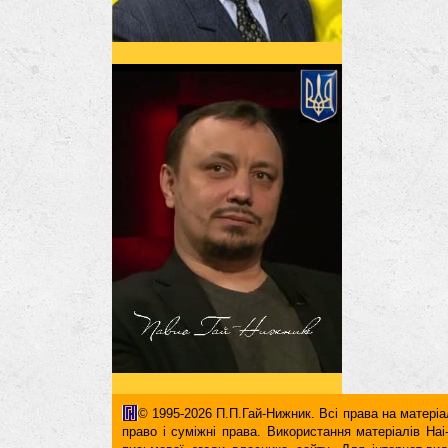
© 1995-2026 П.П.Гай-Нижник. Всі права на матеріал
право і суміжні права. Використання матерiалiв H
письмової згоди власника сайту. Для iнтернет-ви
гіперпосилання повинні міститися виключно в першом