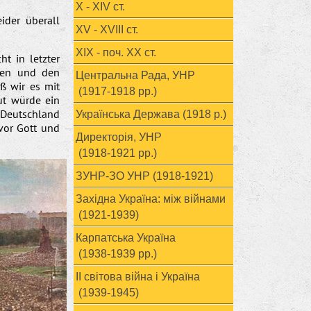
X - XIV ст.
ider überall
XV - XVIII ст.
ХІХ - поч. ХХ ст.
t in letzter
gen und den
Центральна Рада, УНР
ß wir es mit
(1917-1918 рр.)
ut würde ein
 Deutschland
Українська Держава (1918 р.)
 vor Gott und
Директорія, УНР
(1918-1921 рр.)
ЗУНР-ЗО УНР (1918-1921)
Західна Україна: між війнами
(1921-1939)
Карпатська Україна
(1938-1939 рр.)
ІІ світова війна і Україна
(1939-1945)