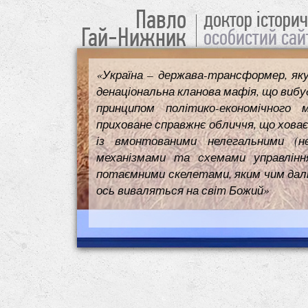
Павло
доктор істори
Гай-Нижник
особистий сай
«Україна – держава-трансформер, як
денаціональна кланова мафія, що вибуд
принципом політико-економічного 
приховане справжнє обличчя, що ховає
із вмонтованими нелегальними (н
механізмами та схемами управлінн
потаємними скелетами, яким чим далі т
ось виваляться на світ Божий»