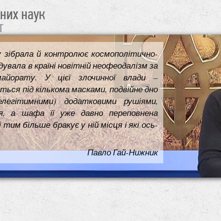
чних наук
т
у зібрала й контролює космополітично-
увала в країні новітній неофеодалізм за
майорату. У цієї злочинної влади –
ться під кількома масками, подвійне дно
елегітимними) додатковими рушіями,
я, а шафа її уже давно переповнена
им більше бракує у ній місця і які ось-
Павло Гай-Нижник