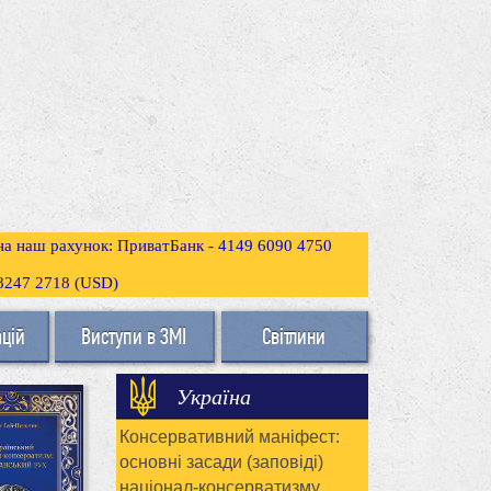
 на наш рахунок: ПриватБанк - 4149 6090 4750
3 8247 2718 (USD)
ацій
Виступи в ЗМІ
Світлини
Україна
Консервативний маніфест:
основні засади (заповіді)
націонал-консерватизму