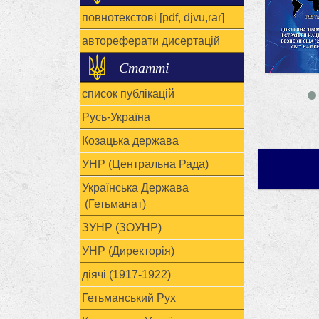
повнотекстові [pdf, djvu,rar]
автореферати дисертацій
Статті
список публікацій
Русь-Україна
Козацька держава
УНР (Центральна Рада)
Українська Держава
(Гетьманат)
ЗУНР (ЗОУНР)
УНР (Директорія)
діячі (1917-1922)
Гетьманський Рух