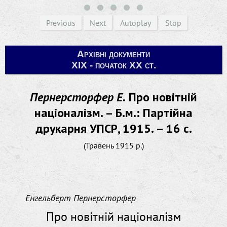
Previous
Next
Autoplay
Stop
Архівні документи
ХІХ - початок ХХ ст.
Пернерсторфер Е.
Про новітній
націоналізм. – Б.м.: Партійна
друкарня УПСР, 1915. – 16 с.
(Травень 1915 р.)
Енгельберт Пернерсторфер
Про новітній націоналізм