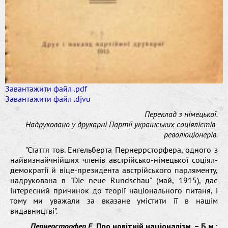
Завантажити файл .pdf
Завантажити файл .djvu
Переклад з німецької.
Надруковано у друкарні Партії українських соціялістів-
революціонерів.
"Стаття тов. Енгельберта Пернеррсторфера, одного з
найвизнайчнійших членів австрійсько-німецької соціял-
демократії й віце-президента австрійського парляменту,
надрукована в "Die neue Rundschau" (май, 1915), дає
інтересний причинок до теорії національного питаня, і
тому ми уважали за вказане умістити її в нашім
видавництві".
Пернерсторфер Е.
Про новітній націоналізм. – Б.м.: