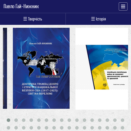
Павло Гай-Нижник
☰ Творчість
☰ Історія