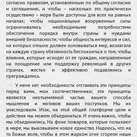
согласно правилам, установленным по общему согласию
и соглашению, и чтобы – насколько это практически
осуществимо – моря были доступны для всех на равных
началах; чтобы национальные вооруженные силы
ограничивались необходимыми потребностями
обеспечения порядка внутри страны и нуждами
внешней безопасности; чтобы общность интересов и сил,
на которых отныне должен основываться мир, возлагала
на каждую страну обязанность беспокоиться о том, чтобы
влияния, которые исходят от ее граждан, направленные
на поощрение или поддержку революций в других
странах, жестко и эффективно подавлялись и
преграждались.
У меня нет необходимости отстаивать эти принципы
перед вами, мои соотечественники; эти принципы
являются неотъемлемой частью вашего способа
мышления и мотивов ваших поступков. Мы их
унаследовали. Итак, на этой общей платформе цели и
действия мы можем объединиться. И очень важно, чтобы
мы объединились. На фоне пожаров, которые полыхают
в мире, мы выковываем новое единство. Надеюсь, что на
то Божья воля, чтобы в этом жарком огне сгорели наши