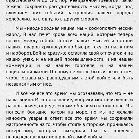
тяжело сохранять рассудительность мыслей, когда под
влиянием этих событий настроения нашего народа
колебались то в одну, то в другую сторону.
Мы - неоднородная нация, мы – космополитический
народ. В нас течет кровь всех наций, которые теперь
воюют между собой. Потоки наших мыслей и потони
наших товаров круглосуточно быстро текут от нас к ним
и наоборот. Война сразу же оставила свой отпечаток и на
наших умах, и на нашей промышленности, и на нашей
коммерции, и на нашей торговле, и на нашей
социальной жизни. Поэтому не могло быть и речи о том,
чтобы оставаться равнодушным к этой войне или быть
независимым от нее.
И все же все это время мы осознавали, что это – не
наша война. И это осознание, вопреки многочисленным
разногласиям, определенным образом сплотило нас. Мы
понесли большие потери на море, но мы не желали
наносить удары в ответ; все это время мы сохраняли
настроенность на то, чтобы стоять в стороже, проникаясь
интересами, которые выходили бы за пределы
непосредственных ион росой самой войны.