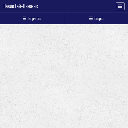
Павло Гай-Нижник
☰ Творчість
☰ Історія