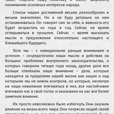
пониманию основных интересов народа.
Список наших достижений весьма разнообразен и
весьма значителен. Но я не буду детально на нем
останавливаться. Он говорит сам за себя, и важность его
будет возрастать из года в год. Сейчас не время
оглядываться в прошлое. Сейчас — время высказать
мысли и предложения относительно настоящего и
ближайшего будущего.
Хотя мы – с невиданными раньше вниманием и
успехом – сосредоточили наши мысли и действия на
больших проблемах внутреннего законодательства, о
которых говорили четыре года назад, другие дела все
больше отвлекали наше внимание – дела, которые
находятся за пределами нашей жизни как нации и над
которыми мы не имели контроля, но которые, несмотря
на наше нежелание втягиваться в них, все настойчивее
втягивали нас в свой поток и оказывали на нас все более
заметное влияние.
Их просто невозможно было избегнуть. Они оказали
влияние на жизнь всего мира. Они потрясли людей своей
страстностью и до сих пор невиданной тревогой. Было