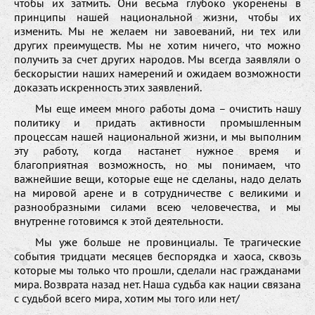
чтобы их затмить. Они весьма глубоко укоренены в
принципы нашей национальной жизни, чтобы их
изменить. Мы не желаем ни завоеваний, ни тех или
других преимуществ. Мы не хотим ничего, что можно
получить за счет других народов. Мы всегда заявляли о
бескорыстии наших намерений и ожидаем возможности
доказать искренность этих заявлений.
Мы еще имеем много работы дома – очистить нашу
политику и придать активности промышленным
процессам нашей национальной жизни, и мы выполним
эту работу, когда настанет нужное время и
благоприятная возможность, но мы понимаем, что
важнейшие вещи, которые еще не сделаны, надо делать
на мировой арене и в сотрудничестве с великими и
разнообразными силами всею человечества, и мы
внутренне готовимся к этой деятельности.
Мы уже больше не провинциалы. Те трагические
события тридцати месяцев беспорядка и хаоса, сквозь
которые мы только что прошли, сделали нас гражданами
мира. Возврата назад нет. Наша судьба как нации связана
с судьбой всего мира, хотим мы того или нет/