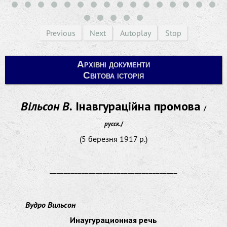
Previous
Next
Autoplay
Stop
Архівні документи
Світова історія
Вільсон В.
Інавгураційна промова
/
русск.
/
(5 березня 1917 р.)
____________________________________
Вудро Вильсон
Инаугурационная речь