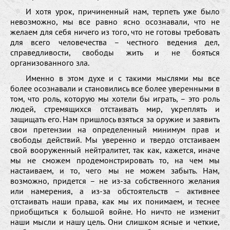
И хотя урок, причиненный нам, терпеть уже было
невозможно, мы все равно ясно осознавали, что не
желаем для себя ничего из того, что не готовы требовать
для всего человечества – честного ведения дел,
справедливости, свободы жить и не бояться
организованного зла.
Именно в этом духе и с такими мыслями мы все
более осознавали и становились все более уверенными в
том, что роль, которую мы хотели бы играть, – это роль
людей, стремящихся отстаивать мир, укреплять и
защищать его. Нам пришлось взяться за оружие и заявить
свои претензии на определенный минимум прав и
свободы действий. Мы уверенно и твердо отстаиваем
свой вооруженный нейтралитет, так как, кажется, иначе
мы не сможем продемонстрировать то, на чем мы
настаиваем, и то, чего мы не можем забыть. Нам,
возможно, придется – не из-за собственного желания
или намерения, а из-за обстоятельств – активнее
отстаивать наши права, как мы их понимаем, и теснее
приобщиться к большой войне. Но ничто не изменит
наши мысли и нашу цель. Они слишком ясные и четкие,