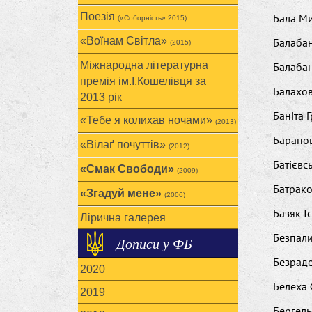
Поезія
Бала М
(«Соборність» 2015)
«Воїнам Cвітла»
Балабан
(2015)
Міжнародна літературна
Балабан
премія ім.І.Кошелівця за
Балахо
2013 рік
Баніта 
«Тебе я колихав ночами»
(2013)
Барано
«Вілаґ почуттів»
(2012)
Батієвс
«Смак Свободи»
(2009)
Батрак
«Згадуй мене»
(2006)
Базяк І
Лірична галерея
Безпали
Дописи у ФБ
Безрад
2020
Белеха 
2019
Бергель