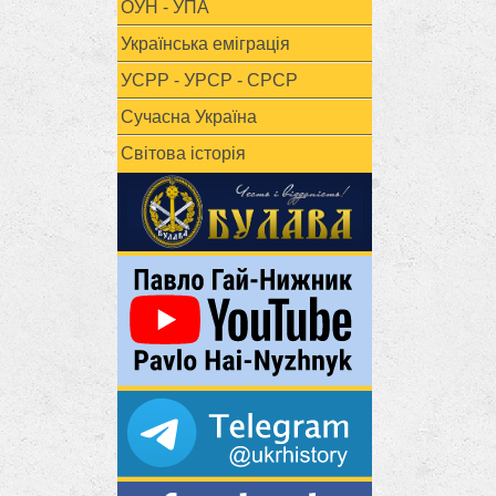
ОУН - УПА
Українська еміграція
УСРР - УРСР - СРСР
Сучасна Україна
Світова історія