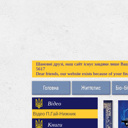
Шановні друзі, наш сайт існує завдяки лише Ваш
5617
Dear friends, our website exists because of your f
Головна
Життєпис
Біо-бі
Відео
Відео П.Гай-Нижник
Книги