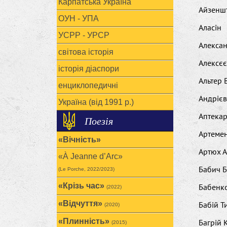
Карпатська Україна
Айзенш
ОУН - УПА
Аласін
УСРР - УРСР
Алексан
світова історія
Алексєє
історія діаспори
Альтер 
енциклопедичні
Андріє
Україна (від 1991 р.)
Аптекар
Поезія
Артеме
«Вічність»
Артюх А
«À Jeanne d’Arc»
Бабич Б
(Le Porche, 2022/2023)
«Крізь час»
Бабенко
(2022)
«Відчуття»
Бабій Т
(2020)
«Плинність»
Багрій 
(2015)