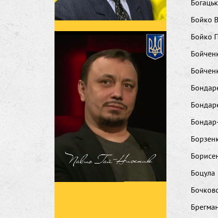
Богаць
Бойко 
Бойко 
Бойчен
Бойчен
Бондар
Бондар
Бондар
Борзенк
Борисе
Боцула
Бочков
Брегма