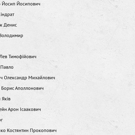
о Йосип Йосипович
індрат
к Денис
 Володимир
 Лев Тимофійович
 Павло
ич Олександр Михайлович
о Борис Аполлонович
 Яків
йн Арон Ісаакович
рг
нко Костянтин Прокопович