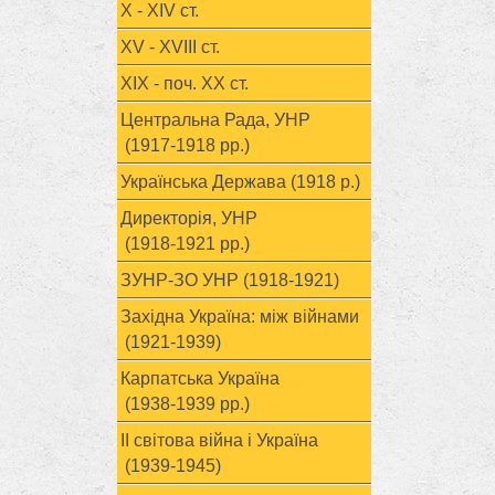
X - XIV ст.
XV - XVIII ст.
ХІХ - поч. ХХ ст.
Центральна Рада, УНР
(1917-1918 рр.)
Українська Держава (1918 р.)
Директорія, УНР
(1918-1921 рр.)
ЗУНР-ЗО УНР (1918-1921)
Західна Україна: між війнами
(1921-1939)
Карпатська Україна
(1938-1939 рр.)
ІІ світова війна і Україна
(1939-1945)