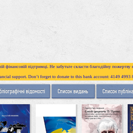
ій фінансовій підтримці. Не забутьте скласти благодійну пожертву
inancial support. Don’t forget to donate to this bank account: 4149 499
бліографічні відомості
Список видань
Список публік