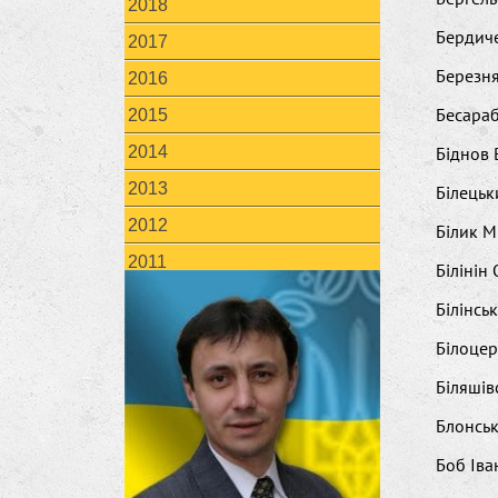
2018
Бердиче
2017
Березня
2016
Бесараб
2015
2014
Біднов 
2013
Білець
2012
Білик 
2011
Білінін
Білінсь
Білоцер
Біляші
Блонсь
Боб Іва