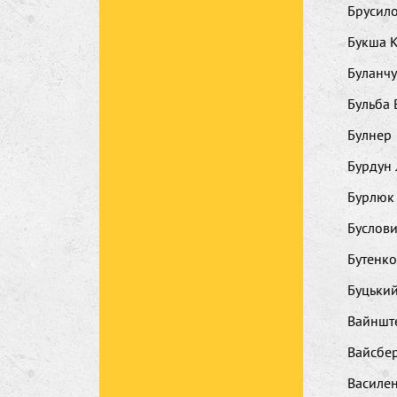
Брусил
Букша К
Буланчу
Бульба
Булнер
Бурдун
Бурлюк
Буслов
Бутенк
Буцький
Вайнште
Вайсбе
Василе