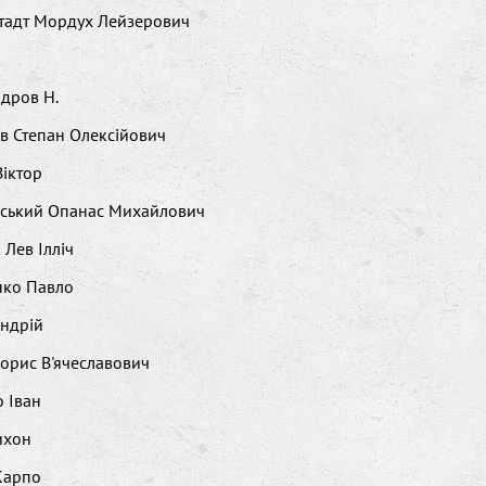
тадт Мордух Лейзерович
дров Н.
в Степан Олексійович
Віктор
вський Опанас Михайлович
 Лев Ілліч
нко Павло
ндрій
орис В'ячеславович
 Іван
ихон
Карпо