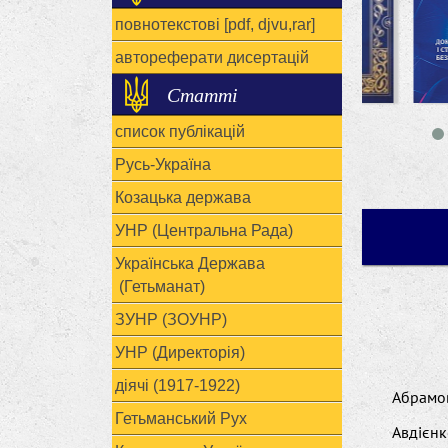
повнотекстові [pdf, djvu,rar]
автореферати дисертацій
Статті
список публікацій
Русь-Україна
Козацька держава
УНР (Центральна Рада)
Українська Держава
(Гетьманат)
ЗУНР (ЗОУНР)
УНР (Директорія)
діячі (1917-1922)
Абрамо
Гетьманський Рух
Авдієн