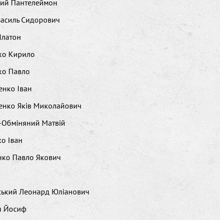
кий Пантелеймон
Василь Сидорович
Платон
ко Кирило
ко Павло
енко Іван
енко Яків Миколайович
-Обміняний Матвій
о Іван
нко Павло Якович
ський Леонард Юліанович
н Йосиф