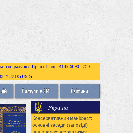
 на наш рахунок: ПриватБанк - 4149 6090 4750
3 8247 2718 (USD)
ацій
Виступи в ЗМІ
Світлини
Україна
Консервативний маніфест:
основні засади (заповіді)
націонал-консерватизму