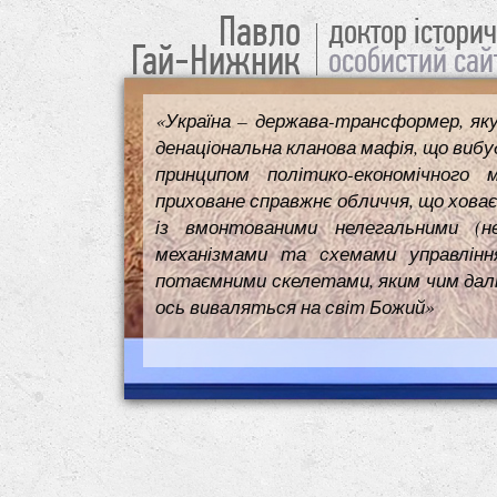
Павло
доктор істори
Гай-Нижник
особистий сай
«Україна – держава-трансформер, як
денаціональна кланова мафія, що вибуд
принципом політико-економічного 
приховане справжнє обличчя, що ховає
із вмонтованими нелегальними (н
механізмами та схемами управлінн
потаємними скелетами, яким чим далі т
ось виваляться на світ Божий»