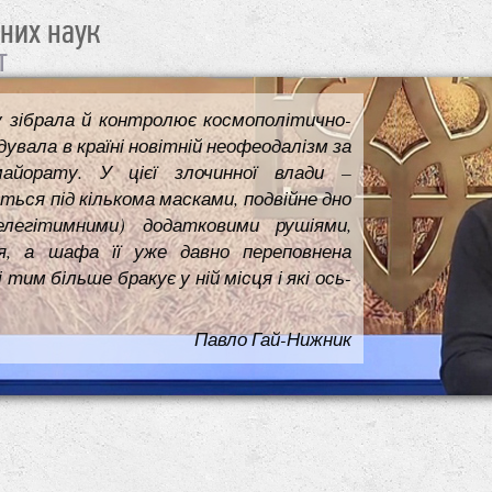
чних наук
т
у зібрала й контролює космополітично-
увала в країні новітній неофеодалізм за
майорату. У цієї злочинної влади –
ться під кількома масками, подвійне дно
елегітимними) додатковими рушіями,
я, а шафа її уже давно переповнена
им більше бракує у ній місця і які ось-
Павло Гай-Нижник