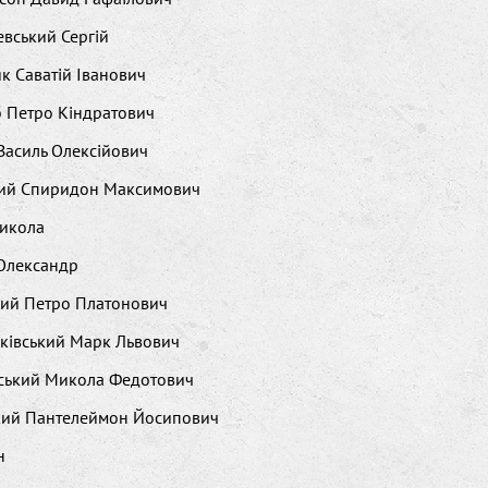
вський Сергій
к Саватій Іванович
 Петро Кіндратович
Василь Олексійович
кий Спиридон Максимович
Микола
 Олександр
кий Петро Платонович
ківський Марк Львович
вський Микола Федотович
кий Пантелеймон Йосипович
н