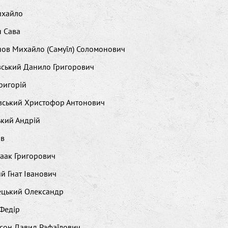
ихайло
 Сава
ов Михайло (Самуїл) Соломонович
вський Данило Григорович
Григорій
вський Христофор Антонович
ький Андрій
ов
саак Григорович
й Гнат Іванович
ецький Олександр
Федір
сон Давид Рафаїлович