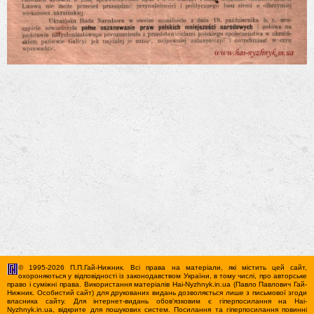
© 1995-2026 П.П.Гай-Нижник. Всі права на матеріали, які містить цей сайт,
охороняються у відповідності із законодавством України, в тому числі, про авторське
право і суміжні права. Використання матерiалiв Hai-Nyzhnyk.in.ua (Павло Павлович Гай-
Нижник. Особистий сайт) для друкованих видань дозволяється лише з письмової згоди
власника сайту. Для iнтернет-видань обов'язковим є гiперпосилання на Hai-
Nyzhnyk.in.ua, відкрите для пошукових систем. Посилання та гіперпосилання повинні