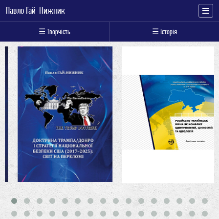
Павло Гай-Нижник
☰ Творчість
☰ Історія