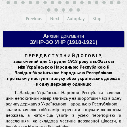
Previous
Next
Autoplay
Stop
Архівні документи
ЗУНР-ЗО УНР (1918-1921)
П Е Р Е Д В С Т У П Н И Й Д О Г О В І Р,
заключений дня 1 грудня 1918 року в м.Фастові
між Українською Народньою Республікою й
Західно-Українською Народньою Республікою
про маючу наступити злуку обох українських держав
в одну державну одиницю
1. Західно-Українська Народня Республіка заявляє
цим непохитний намір злитись у найкоротшім часі в одну
велику державу з Українською Народньою Республікою –
значить заявляє свій намір перестати істнувати як окрема
держава, а натомісць увійти з усією територією й
населенням, як складова частина державної цілости, в
Українську Народню Республіку.