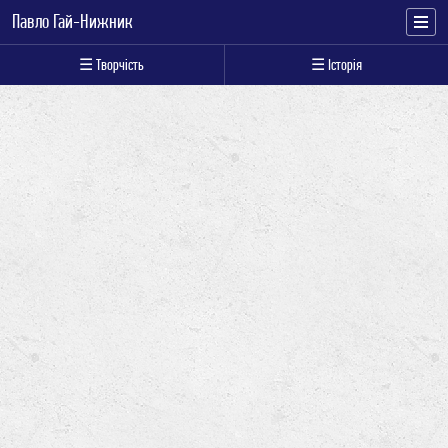
Павло Гай-Нижник
☰ Творчість
☰ Історія