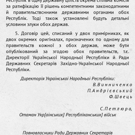
за ратифікацію її рішень компетентними законодатними
й правительствснними державними органами обох
Республік. Тоді також установлені будуть детальні
условини злуки обох держав.
5. Договір цей, списаний у двох примірниках, як
двох окремих оригіналах, призначених по одному для
правительств кожної з обох держав, може бути
опублікований за згодою обох правительств, т.є.
Директорії Української Народньої Республіки й Ради
Державних Секретарів Західно-Української Народньої
Республіки.
Директорія Української Народньої Республіки:
В. В и н н и ч е н к о
П. А н д р і є в с ь к и й
Ф. Ш в е ц ь
С. П е т л ю р а,
Отаман Укр[аїнських] Республіканських] військ
Повновласники Ради Державних Секретарів