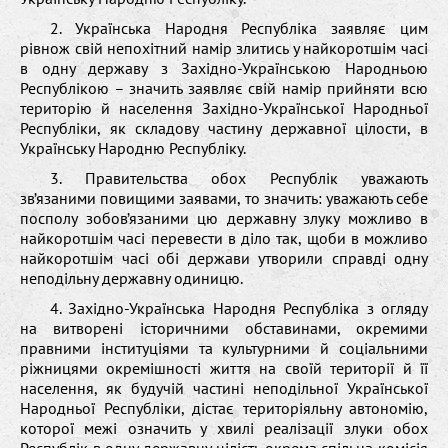
2. Українська Народня Республіка заявляє цим
рівнож свій непохітний намір злитись у найкоротшім часі
в одну державу з Західно-Українською Народньою
Республікою – значить заявляє свій намір прийняти всю
територію й населення Західно-Української Народньої
Республіки, як складову частину державної цілости, в
Українську Народню Республіку.
3. Правительства обох Республік уважають
зв’язаними повищими заявами, то значить: уважають себе
посполу зобов’язаними цю державну злуку можливо в
найкоротшім часі перевести в діло так, щоби в можливо
найкоротшім часі обі держави утворили справді одну
неподільну державну одиницю.
4. Західно-Українська Народня Республіка з огляду
на витворені історичними обставинами, окремими
правними інституціями та культурними й соціальними
ріжницями окремішності життя на своїй території й її
населення, як будучій частині неподільної Української
Народньої Республіки, дістає територіяльну автономію,
которої межі означить у хвилі реалізації злуки обох
Республік в одну державну цілість окрема спільна комісія