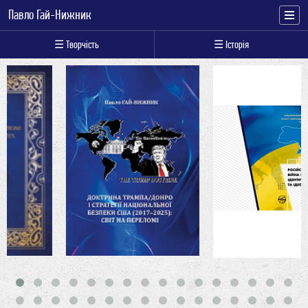
Павло Гай-Нижник
☰ Творчість
☰ Історія