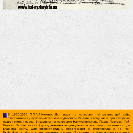
© 1995-2026 П.П.Гай-Нижник. Всі права на матеріали, які містить цей сайт,
охороняються у відповідності із законодавством України, в тому числі, про авторське
право і суміжні права. Використання матерiалiв Hai-Nyzhnyk.in.ua (Павло Павлович Гай-
Нижник. Особистий сайт) для друкованих видань дозволяється лише з письмової згоди
власника сайту. Для iнтернет-видань обов'язковим є гiперпосилання на Hai-
Nyzhnyk.in.ua, відкрите для пошукових систем. Посилання та гіперпосилання повинні