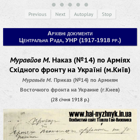
Previous
Next
Autoplay
Stop
Архівні документи
Центральна Рада, УНР (1917-1918 рр.)
Муравйов М.
Наказ (№14) по Арміях
Східного фронту на Україні (м.Київ)
Муравьёв М.
Приказ (№14) по Армиям
Восточного фронта на Украине (г.Киев)
(28 січня 1918 р.)