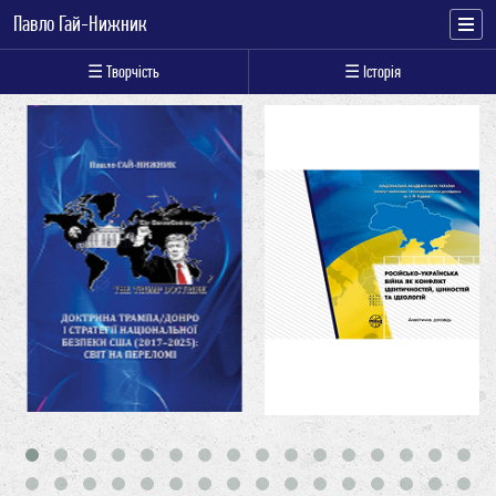
Павло Гай-Нижник
☰ Творчість
☰ Історія