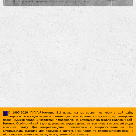
© 1995-2026 П.П.Гай-Нижник. Всі права на матеріали, які містить цей сайт,
охороняються у відповідності із законодавством України, в тому числі, про авторське
право і суміжні права. Використання матерiалiв Hai-Nyzhnyk.in.ua (Павло Павлович Гай-
Нижник. Особистий сайт) для друкованих видань дозволяється лише з письмової згоди
власника сайту. Для iнтернет-видань обов'язковим є гiперпосилання на Hai-
Nyzhnyk.in.ua, відкрите для пошукових систем. Посилання та гіперпосилання повинні
міститися виключно в першому чи в другому абзаці тексту.