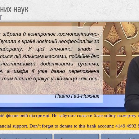
чних наук
т
у зібрала й контролює космополітично-
увала в країні новітній неофеодалізм за
майорату. У цієї злочинної влади –
ться під кількома масками, подвійне дно
елегітимними) додатковими рушіями,
я, а шафа її уже давно переповнена
им більше бракує у ній місця і які ось-
Павло Гай-Нижник
ій фінансовій підтримці. Не забутьте скласти благодійну пожертву
inancial support. Don’t forget to donate to this bank account: 4149 499