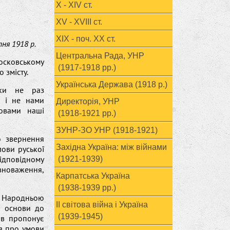
X - XIV ст.
XV - XVIII ст.
ХІХ - поч. ХХ ст.
тня 1918 р.
Центральна Рада, УНР
сковському
(1917-1918 рр.)
 змісту.
Українська Держава (1918 р.)
іки не раз
і і не нами
Директорія, УНР
мовами наші
(1918-1921 рр.)
ЗУНР-ЗО УНР (1918-1921)
о звернення
Західна Україна: між війнами
лови руської
відповідному
(1921-1939)
овноваження,
Карпатська Україна
(1938-1939 рр.)
 Народньою
ІІ світова війна і Україна
і основи до
(1939-1945)
ів пропонує
ів про умови