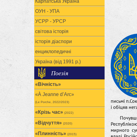
Карпатська Україна
ОУН - УПА
УСРР - УРСР
світова історія
історія діаспори
енциклопедичні
Україна (від 1991 р.)
Поезія
«Вічність»
«À Jeanne d’Arc»
письмі п.Со
(Le Porche, 2022/2023)
і обіцяв не
«Крізь час»
(2022)
Почувш
«Відчуття»
Республіко
(2020)
мирного су
«Плинність»
(2015)
владі Росій