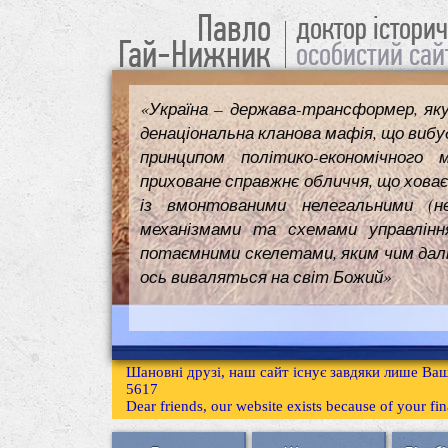
Павло
доктор істори
Гай-Нижник
особистий сай
«Україна – держава-трансформер, як
денаціональна кланова мафія, що вибуд
принципом політико-економічного 
приховане справжнє обличчя, що ховає
із вмонтованими нелегальними (н
механізмами та схемами управлінн
потаємними скелетами, яким чим далі т
ось виваляться на світ Божий»
Шановні друзі, наш сайт існує завдяки лише Ваш
5617
Dear friends, our website exists because of your f