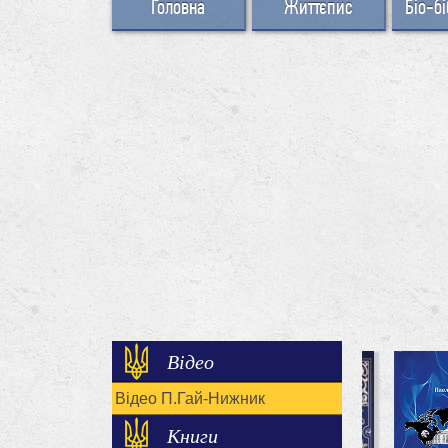
Головна
Життєпис
Біо-бі
Відео
Відео П.Гай-Нижник
Книги