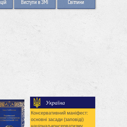
ацій
Виступи в ЗМІ
Світлини
Україна
Консервативний маніфест:
основні засади (заповіді)
націонал-консерватизму