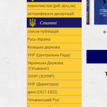
повнотекстові [pdf, djvu,rar]
автореферати дисертацій
Статті
список публікацій
Русь-Україна
Козацька держава
УНР (Центральна Рада)
Українська Держава
(Гетьманат)
ЗУНР (ЗОУНР)
УНР (Директорія)
діячі (1917-1922)
Гетьманський Рух