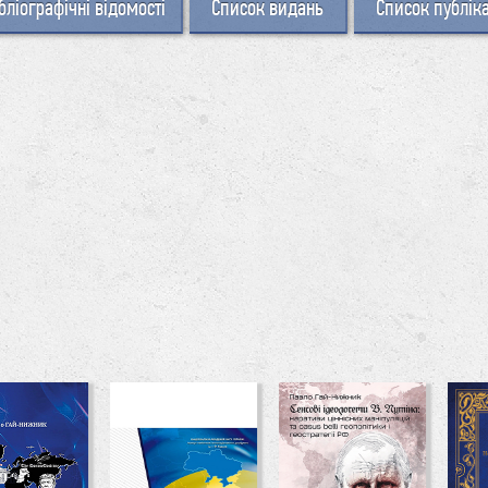
бліографічні відомості
Список видань
Список публік