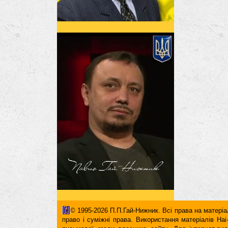
© 1995-2026 П.П.Гай-Нижник. Всі права на матеріал
право і суміжні права. Використання матерiалiв H
письмової згоди власника сайту. Для iнтернет-ви
гіперпосилання повинні міститися виключно в першом