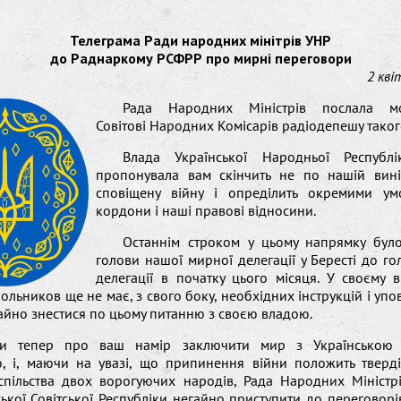
Телеграма Ради народних мінітрів УНР
до Раднаркому РСФРР про мирні переговори
2 кві
Рада Народних Міністрів послала мо
Совітові Народних Комісарів радіодепешу такого
Влада Української Народньої Республ
пропонувала вам скінчить не по нашій вин
сповіщену війну і опреділить окремими у
кордони і наші правові відносини.
Останнім строком у цьому напрямку бул
голови нашої мирної делегації у Бересті до го
делегації в початку цього місяця. У своєму 
кольников ще не має, з свого боку, необхідних інструкцій і уп
гайно знестися по цьому питанню з своєю владою.
и тепер про ваш намір заключити мир з Українською
ю, і, маючи на увазі, що припинення війни положить тверд
спільства двох ворогуючих народів, Рада Народних Міністр
ської Совітської Республіки негайно приступити до переговор