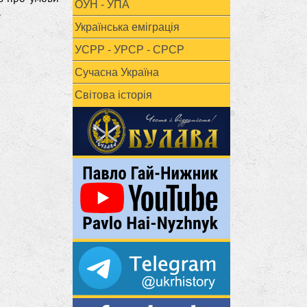
ОУН - УПА
.
Українська еміграція
УСРР - УРСР - СРСР
Сучасна Україна
Світова історія