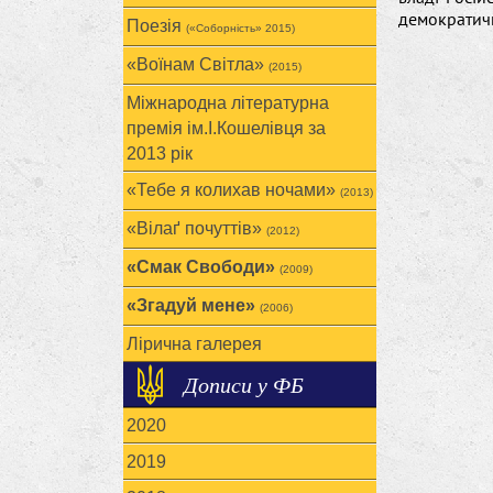
демократично
Поезія
(«Соборність» 2015)
«Воїнам Cвітла»
(2015)
Міжнародна літературна
премія ім.І.Кошелівця за
2013 рік
«Тебе я колихав ночами»
(2013)
«Вілаґ почуттів»
(2012)
«Смак Свободи»
(2009)
«Згадуй мене»
(2006)
Лірична галерея
Дописи у ФБ
2020
2019