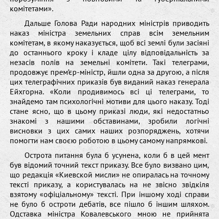
комітетами».
Дальше Голова Ради народних міністрів приводить
наказ міністра земельних справ всім земельним
комітетам, в якому наказується, щоб всі землі були засіяні
до останнього кроку і кладе цілу відповідальність за
незасів полів на земельні комітети. Такі телеграми,
продовжує прем’єр-міністр, йшли одна за другою, а після
цих телеграфічних приказів був виданий наказ генерала
Ейхгорна. «Коли продивимось всі ці телеграми, то
знайдемо там психологічні мотиви для цього наказу. Тоді
стане ясно, що в цьому приказі люди, які недостатньо
знакомі з нашими обставинами, зробили логічні
висновки з цих самих наших розпоряджень, хотячи
помогти нам своєю роботою в цьому самому напрямкові.
Острота питання була б усунена, коли б в цей мент
був відомий точний текст приказу. Все було визвано цим,
що редакція «Киевской мисли» не опиралась на точному
тексті приказу, а користувалась на не звісно звідкіля
взятому «офіціальному» тексті. При іншому ході справи
не було б остроти дебатів, все пішло б іншим шляхом.
Одставка міністра Ковалевського мною не прийнята