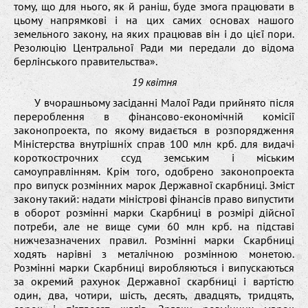
тому, що для нього, як й раніш, буде змога працювати в
цьому напрямкові і на цих самих основах нашого
земельного закону, на яких працював він і до цієї пори.
Резолюцію Центральної Ради ми передали до відома
берлінського правительства».
19 квітня
У вчорашньому засіданні Малої Ради прийнято після
перероблення в фінансово-економічній комісії
законопроекта, по якому видається в розпорядження
Міністерства внутрішніх справ 100 млн крб. для видачі
короткострочних ссуд земським і міським
самоуправлінням. Крім того, одобрено законопроекта
про випуск розмінних марок Державної скарбниці. Зміст
закону такий: надати міністрові фінансів право випустити
в оборот розмінні марки Скарбниці в розмірі дійсної
потреби, але не вище суми 60 млн крб. на підставі
нижчезазначених правил. Розмінні марки Скарбниці
ходять нарівні з металічною розмінною монетою.
Розмінні марки Скарбниці виробляються і випускаються
за окремий рахунок Державної скарбниці і вартістю
один, два, чотири, шість, десять, двадцять, тридцять,