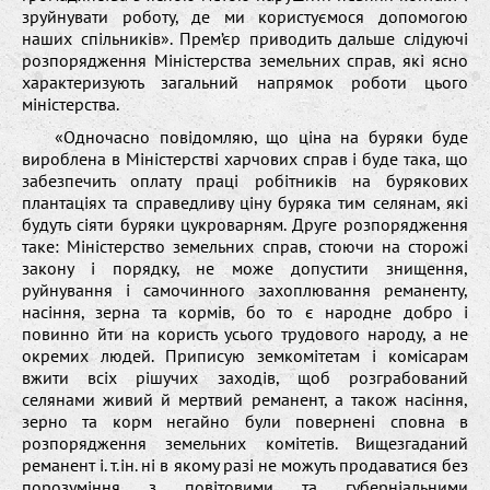
зруйнувати роботу, де ми користуємося допомогою
наших спільників». Прем’єр приводить дальше слідуючі
розпорядження Міністерства земельних справ, які ясно
характеризують загальний напрямок роботи цього
міністерства.
«Одночасно повідомляю, що ціна на буряки буде
вироблена в Міністерстві харчових справ і буде така, що
забезпечить оплату праці робітників на бурякових
плантаціях та справедливу ціну буряка тим селянам, які
будуть сіяти буряки цукроварням. Друге розпорядження
таке: Міністерство земельних справ, стоючи на сторожі
закону і порядку, не може допустити знищення,
руйнування і самочинного захоплювання реманенту,
насіння, зерна та кормів, бо то є народне добро і
повинно йти на користь усього трудового народу, а не
окремих людей. Приписую земкомітетам і комісарам
вжити всіх рішучих заходів, щоб розграбований
селянами живий й мертвий реманент, а також насіння,
зерно та корм негайно були повернені сповна в
розпорядження земельних комітетів. Вищезгаданий
реманент і. т.ін. ні в якому разі не можуть продаватися без
порозуміння з повітовими та губерніальними