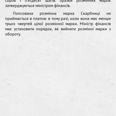
сорок і п’ятдесят шагів. Зразки розмінних марок
затверджуються міністром фінансів.
Попсована розмінна марка Скарбниці не
приймається в платню в тому разі, коли вона має менше
трьох чвертей цілої розмінної марки. Міністр фінансів
має установити порядок, як вийняти розмінні марки з
обороту.