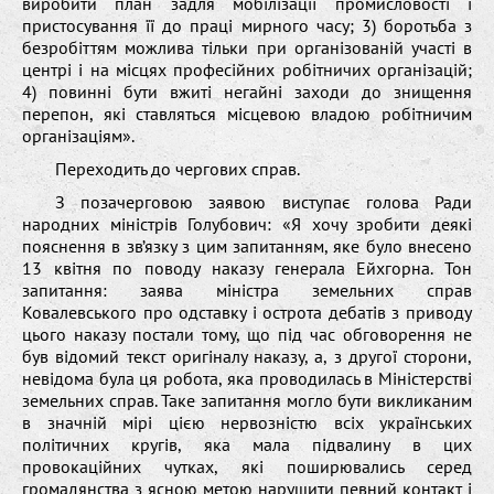
виробити план задля мобілізації промисловості і
пристосування її до праці мирного часу; 3) боротьба з
безробіттям можлива тільки при організованій участі в
центрі і на місцях професійних робітничих організацій;
4) повинні бути вжиті негайні заходи до знищення
перепон, які ставляться місцевою владою робітничим
організаціям».
Переходить до чергових справ.
З позачерговою заявою виступає голова Ради
народних міністрів Голубович: «Я хочу зробити деякі
пояснення в зв’язку з цим запитанням, яке було внесено
13 квітня по поводу наказу генерала Ейхгорна. Тон
запитання: заява міністра земельних справ
Ковалевського про одставку і острота дебатів з приводу
цього наказу постали тому, що під час обговорення не
був відомий текст оригіналу наказу, а, з другої сторони,
невідома була ця робота, яка проводилась в Міністерстві
земельних справ. Таке запитання могло бути викликаним
в значній мірі цією нервозністю всіх українських
політичних кругів, яка мала підвалину в цих
провокаційних чутках, які поширювались серед
громадянства з ясною метою нарушити певний контакт і