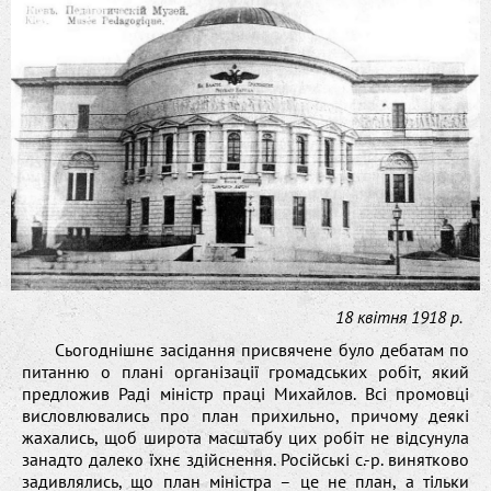
18 квітня 1918 р.
Сьогоднішнє засідання присвячене було дебатам по
питанню о плані організації громадських робіт, який
предложив Раді міністр праці Михайлов. Всі промовці
висловлювались про план прихильно, причому деякі
жахались, щоб широта масштабу цих робіт не відсунула
занадто далеко їхнє здійснення. Російські с.-р. винятково
задивлялись, що план міністра – це не план, а тільки