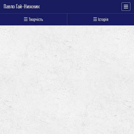
Павло Гай-Нижник
☰ Творчість
☰ Історія