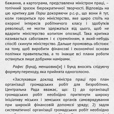
бажання, а картограма, представлена міністром праці, –
топічний зразок бюрократичної творчості. Відповідь на
цю критику дав
Порш
докоряючи р.с.-р., що вони й тут,
коли говориться про міністерство, яке щиро стоїть на
охороні інтересів робітничого класу і здобутків
революції, не могли здержаться від цього, щоб не
вдарити міністерство копитом опозиції. Така критика
називається саботажем і є стремлінням, в який-небудь
спосіб скинути міністерство. Дальше промовець обстоює
на тому, щоб виробити фінансові і економічні основи
політики правительства, а то інакше всі плани роботи
остануться лише добрими намірами.
Рафес
(Бунд), меншовик[и] і Бунд вносять слідуючу
формулу переходу, яка прийнята одноголосно.
«Заслухавши доклад міністра праці про план
організації громадських робіт для безробітних,
Центральна Рада вважає, що: 1) до організації
громадських робіт необхідно притягнути широку
ініціативу міських і земських органів самоврядування
при широкій фінансовій допомозі уряду; 2) задля
систематичної організації громадських робіт необхідно