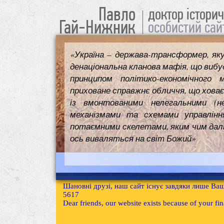
Павло
доктор істори
Гай-Нижник
особистий сай
«Україна – держава-трансформер, як
денаціональна кланова мафія, що вибуд
принципом політико-економічного 
приховане справжнє обличчя, що ховає
із вмонтованими нелегальними (н
механізмами та схемами управлінн
потаємними скелетами, яким чим далі т
ось виваляться на світ Божий»
Шановні друзі, наш сайт існує завдяки лише Ваш
5617
Dear friends, our website exists because of your f