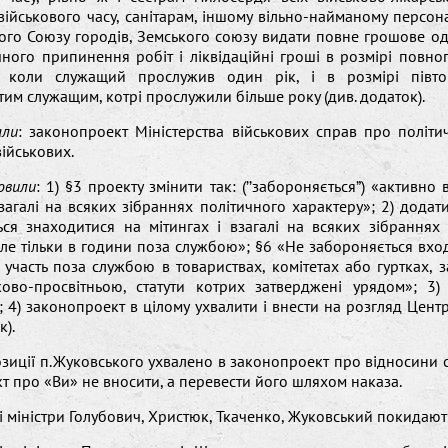
ійськового часу, санітарам, іншому вільно-найманому персона
кого Союзу городів, Земського союзу видати повне грошове о
ного припинення робіт і ліквідаційні гроші в розмірі повно
 коли служащий прослужив один рік, і в розмірі півто
им служащим, котрі прослужили більше року (див. додаток).
али
: законопроект Міністерства військових справ про політ
ійськових.
овили
: 1) §3 проекту змінити так: (’’забороняється”) «активно 
взагалі на всяких зібраннях політичного характеру»; 2) додат
ься знаходитися на мітингах і взагалі на всяких зібраннях 
але тільки в години поза службою»; §6 «Не забороняється вхо
участь поза службою в товариствах, комітетах або гуртках, 
ово-просвітньою, статути котрих затверджені урядом»; 3)
; 4) законопроект в цілому ухвалити і внести на розгляд Цент
к).
зиції п.Жуковського ухвалено в законопроект про відносини
кт про «Ви» не вносити, а перевести його шляхом наказа.
 міністри Голубович, Христюк, Ткаченко, Жуковський покидають