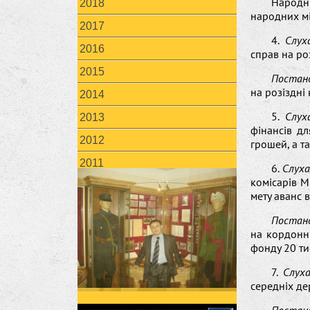
Народн
2018
народних мі
2017
4.
Слух
2016
справ на роз
2015
Постан
на розіздні 
2014
5.
Слух
2013
фінансів дл
2012
грошей, а т
2011
6.
Слуха
комісарів М
мету аванс в
Постан
на кордонні
фонду 20 ти
7.
Слух
середніх де