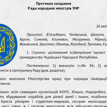
Протокол засідання
Ради народних міністрів УНР
26 кві
Присутні: В.Голубович, Чопівський, Шелухін,
Хургін, Симонів, Климович, Мазуренко, Мірний
Жуковський, Христюк, Одинець, Холодний, Ткаченко, Є
1.
Слухали
: доложений п.Шелухіним проект
громадянство Україської Народної Республіки.
Постановили
: 1) викинути п.«В» §6; 2) з
нести в Центральну Раду (див. додаток).
али
: внесення Міністерства праці про порядок ліквідації
станов.
овили
: всім служащим організацій КОПС, Юзшос, Надоробюз,
 по збудуванню кораблів для дієвої армії і інших, подібних
Хреста (лікарям і студентам-медикам, сестрам милосерд
 часу, рівно ж і сестрам милосердя всіх військово-лікарсь