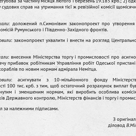
егубова за частину місяця лютого і березень 19.185 крб.; 2) од
у судових справ на утримання тієї ж ревізійної комісії щомісяч
хали
: доложений п.Симонівим законопроект про утворення
комісій Румунського і Південно-Західного фронтів.
овили
: законопроект ухвалити і внести на розгляд Центрально
хали
: внесення Міністерства торгу і промисловості про асигно
ачу прибавок робітникам Управління робіт Одеської пристан
ораблів по новим нормам адмірала Немітца.
овили
: асигнувати з 10-мільйонного фонду Міністерст
ті 100 тис. крб. з тим, щоб остаточний розрахунок виплат б
нутим і зменшеним нормам, які виробить особлива комісі
ів Державного контролю, Міністерств фінансів і торгу і промис
л за належними підписами.
З оригіна
діловод
В.М