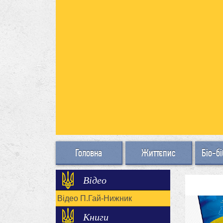
Головна
Життєпис
Біо-бі
Відео
Відео П.Гай-Нижник
Книги