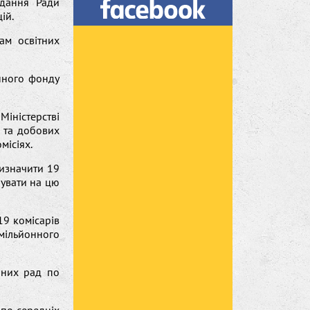
ідання Ради
ій.
ам освітних
онного фонду
іністерстві
х та добових
місіях.
ризначити 19
нувати на цю
19 комісарів
-мільйонного
ічних рад по