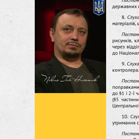
Постан
державних ш
8.
Слух
матеріалів,
Постан
рисунків, к
через відді
до Націонал
9.
Слух
контролера.
Постан
поправками
до §1 і 2-ї 
(§5 частини
Центральної
10.
Слу
утримання с
Постан