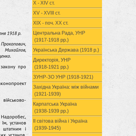
X - XIV ст.
XV - XVIII ст.
ХІХ - поч. ХХ ст.
тня 1918 р.
Центральна Рада, УНР
(1917-1918 рр.)
 Прокопович,
, Михайлов,
Українська Держава (1918 р.)
щенко.
Директорія, УНР
 закону про
(1918-1921 рр.)
ЗУНР-ЗО УНР (1918-1921)
аконопроект
Західна Україна: між війнами
(1921-1939)
 військово-
Карпатська Україна
(1938-1939 рр.)
 Надоробес,
ІІ світова війна і Україна
 їм, установ
(1939-1945)
я штатним і
ких установ,