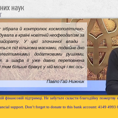
чних наук
т
у зібрала й контролює космополітично-
увала в країні новітній неофеодалізм за
майорату. У цієї злочинної влади –
ться під кількома масками, подвійне дно
елегітимними) додатковими рушіями,
я, а шафа її уже давно переповнена
им більше бракує у ній місця і які ось-
Павло Гай-Нижник
ій фінансовій підтримці. Не забутьте скласти благодійну пожертву
inancial support. Don’t forget to donate to this bank account: 4149 499