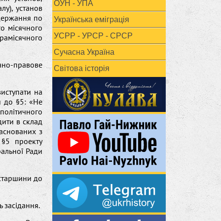
ОУН - УПА
лу), установ
держання по
Українська еміграція
го місячного
УСРР - УРСР - СРСР
рамісячного
Сучасна Україна
ично-правове
Світова історія
виступати на
и до §5: «Не
політичного
дити в склад
заснованих з
 §5 проекту
ральної Ради
 старшини до
 засідання.