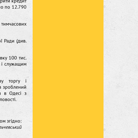
крити кредит
но по 12.790
 тимчасових
ї Ради (див.
вку 100 тис.
і і служащим
ву торгу і
ув зроблений
я в Одесі з
ловості.
лом згідно:
ільчевський