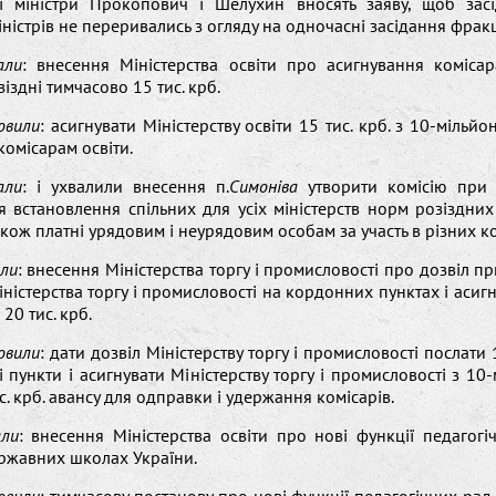
і міністри Прокопович і Шелухин вносять заяву, щоб зас
ністрів не переривались з огляду на одночасні засідання фракц
али
: внесення Міністерства освіти про асигнування комісар
іздні тимчасово 15 тис. крб.
овили
: асигнувати Міністерству освіти 15 тис. крб. з 10-мільй
комісарам освіти.
али
: і ухвалили внесення п.
Симоніва
утворити комісію при М
я встановлення спільних для усіх міністерств норм розіздни
акож платні урядовим і неурядовим особам за участь в різних ко
ли
: внесення Міністерства торгу і промисловості про дозвіл п
іністерства торгу і промисловості на кордонних пунктах і асиг
 20 тис. крб.
овили
: дати дозвіл Міністерству торгу і промисловості послати 
 пункти і асигнувати Міністерству торгу і промисловості з 10
с. крб. авансу для одправки і удержання комісарів.
али
: внесення Міністерства освіти про нові функції педагог
ржавних школах України.