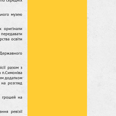
 по середніх
ьного музею
к оригінали
а передавати
рства освіти
 Державного
ісії разом з
 п.Симоніва
еним додатком
и на розгляд
я грошей на
ння ревізії