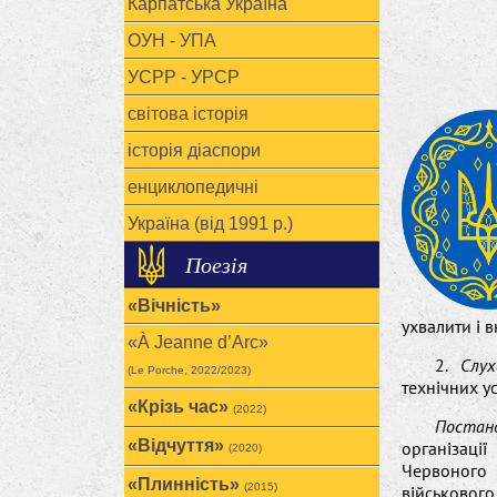
Карпатська Україна
ОУН - УПА
УСРР - УРСР
світова історія
історія діаспори
енциклопедичні
Україна (від 1991 р.)
Поезія
«Вічність»
ухвалити і в
«À Jeanne d’Arc»
2.
Слух
(Le Porche, 2022/2023)
технічних у
«Крізь час»
(2022)
Постан
«Відчуття»
організації
(2020)
Червоного 
«Плинність»
(2015)
військового