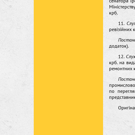
сенатора Тр
Міністерств
крб.
11.
Слу
ревізійних 
Постан
додаток).
12.
Слу
крб. на вид
ремонтних к
Постан
промисловос
по перегля
представник
Оригіна