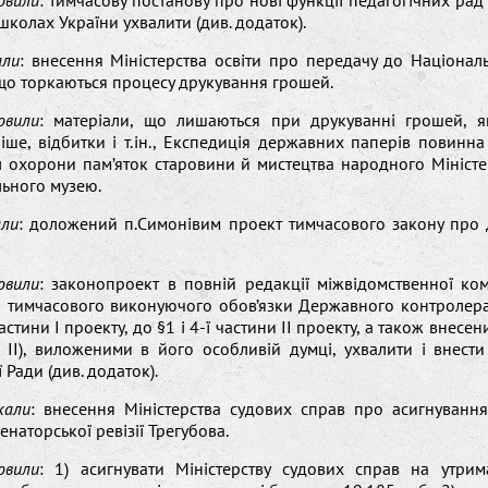
овили
: тимчасову постанову про нові функції педагогічних рад
колах України ухвалити (див. додаток).
али
: внесення Міністерства освіти про передачу до Націонал
 що торкаються процесу друкування грошей.
овили
: матеріали, що лишаються при друкуванні грошей, я
ліше, відбитки і т.ін., Експедиція державних паперів повинн
л охорони пам’яток старовини й мистецтва народного Міністе
ьного музею.
али
: доложений п.Симонівим проект тимчасового закону про
овили
: законопроект в повній редакції міжвідомственної ком
 тимчасового виконуючого обов’язки Державного контролера
частини І проекту, до §1 і 4-ї частини II проекту, а також внес
 II), виложеними в його особливій думці, ухвалити і внест
 Ради (див. додаток).
хали
: внесення Міністерства судових справ про асигнуванн
енаторської ревізії Трегубова.
овили
: 1) асигнувати Міністерству судових справ на утрима