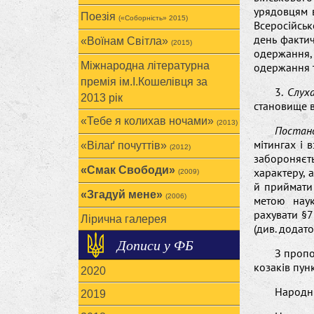
урядовцям в
Поезія
(«Соборність» 2015)
Всеросійсь
день фактич
«Воїнам Cвітла»
(2015)
одержання,
Міжнародна літературна
одержання т
премія ім.І.Кошелівця за
3.
Слух
2013 рік
становище в
«Тебе я колихав ночами»
(2013)
Постан
мітингах і 
«Вілаґ почуттів»
(2012)
забороняєт
«Смак Свободи»
характеру, 
(2009)
й приймати 
«Згадуй мене»
(2006)
метою наук
рахувати §7
Лірична галерея
(див. додато
Дописи у ФБ
З пропо
козаків пун
2020
Народні
2019