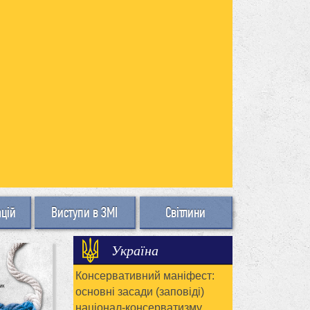
ацій
Виступи в ЗМІ
Світлини
Україна
Консервативний маніфест:
основні засади (заповіді)
націонал-консерватизму