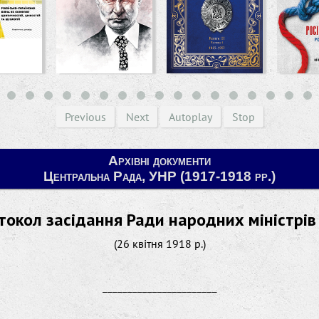
Previous
Next
Autoplay
Stop
Архівні документи
Центральна Рада, УНР (1917-1918 рр.)
токол засідання Ради народних міністрів
(26 квітня 1918 р.)
_______________________