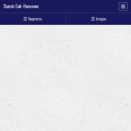
Павло Гай-Нижник
☰ Творчість
☰ Історія