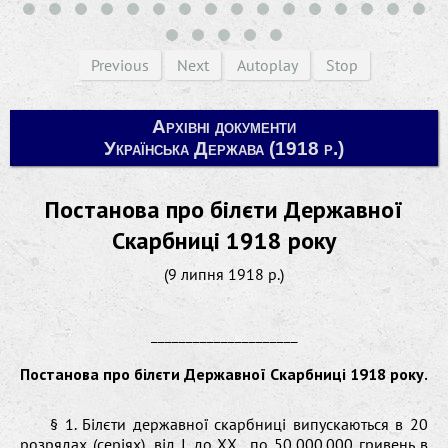
Previous
Next
Autoplay
Stop
Архівні документи
Українська Держава (1918 р.)
Постанова про білєти Державної
Скарбниці 1918 року
(9 липня 1918 р.)
_____________________
Постанова про білєти Державної Скарбниці 1918 року.
§ 1. Білєти державної скарбниці випускаються в 20
розрядах (серіях), від І. до ХХ., по 50,000.000 гривень в