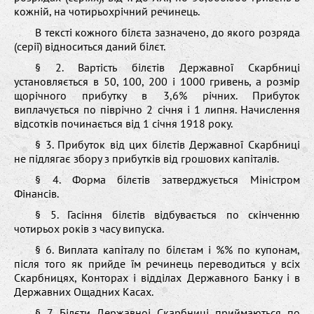
кожній, на чотирьохрічний речинець.
В тексті кожного білєта зазначено, до якого розряда
(серії) відноситься даний білєт.
§ 2. Вартість білєтів Державної Скарбниці
установляється в 50, 100, 200 і 1000 гривень, а розмір
щорічного прибутку в 3,6% річних. Прибуток
виплачується по піврічно 2 січня і 1 липня. Начислення
відсотків починається від 1 січня 1918 року.
§ 3. Прибуток від цих білєтів Державної Скарбниці
не підлягає збору з прибутків від грошових капіталів.
§ 4. Форма білєтів затверджується Міністром
Фінансів.
§ 5. Гасіння білєтів відбувається по скінченню
чотирьох років з часу випуска.
§ 6. Виплата капіталу по білєтам і %% по купонам,
після того як прийде їм речинець переводиться у всіх
Скарбницях, Конторах і відділах Державного Банку і в
Державних Ощадних Касах.
§ 7. Білєти Державноі Скарбниці приймаються по