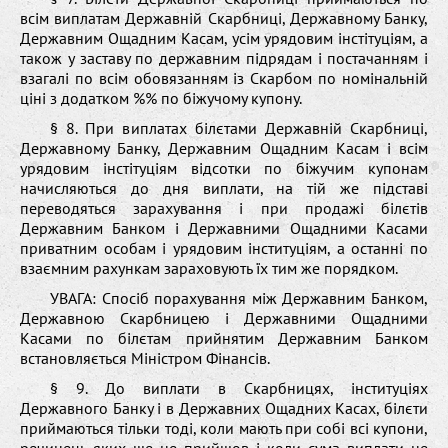
всім виплатам Державній Скарбниці, Державному Банку,
Державним Ощадним Касам, усім урядовим інстітуціям, а
також у заставу по державним підрядам і постачанням і
взагалі по всім обовязанням із Скарбом по номінальній
ціні з додатком %% по біжучому купону.
§ 8. При виплатах білєтами Державній Скарбниці,
Державному Банку, Державним Ощадним Касам і всім
урядовим інстітуціям відсотки по біжучим купонам
начисляються до дня виплати, на тій же підставі
переводяться зарахування і при продажі білєтів
Державним Банком і Державними Ощадними Касами
приватним особам і урядовим інституціям, а останні по
взаємним рахункам зараховують їх тим же порядком.
УВАГА: Спосіб порахування між Державним Банком,
Державною Скарбницею і Державними Ощадними
Касами по білєтам прийнятим Державним Банком
встановляється Міністром Фінансів.
§ 9. До виплати в Скарбницях, інституціях
Державного Банку і в Державних Ощадних Касах, білєти
приймаються тільки тоді, коли мають при собі всі купони,
речинець яких ще не прийшов і коли сума виплати не