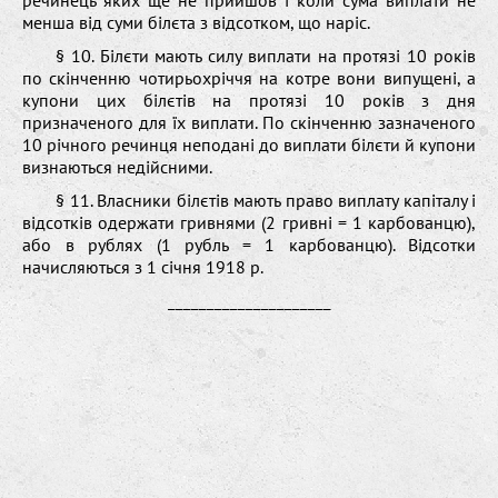
менша від суми білєта з відсотком, що наріс.
§ 10. Білєти мають силу виплати на протязі 10 років
по скінченню чотирьохріччя на котре вони випущені, а
купони цих білєтів на протязі 10 років з дня
призначеного для їх виплати. По скінченню зазначеного
10 річного речинця неподані до виплати білєти й купони
визнаються недійсними.
§ 11. Власники білєтів мають право виплату капіталу і
відсотків одержати гривнями (2 гривні = 1 карбованцю),
або в рублях (1 рубль = 1 карбованцю). Відсотки
начисляються з 1 січня 1918 р.
_____________________