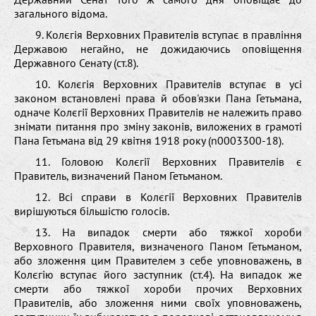
загального відома.
9. Колєгія Верховних Правителів вступає в правління
Державою негайно, не дожидаючись оповіщення
Державного Сенату (ст.8).
10. Колєгія Верховних Правителів вступає в усі
законом встановлені права й обов'язки Пана Гетьмана,
одначе Колєгії Верховних Правителів не належить право
знімати питання про зміну законів, виложених в грамоті
Пана Гетьмана від 29 квітня 1918 року (n0003300-18).
11. Головою Колєгії Верховних Правителів є
Правитель, визначений Паном Гетьманом.
12. Всі справи в Колєгії Верховних Правителів
вирішуються більшістю голосів.
13. На випадок смерти або тяжкої хороби
Верховного Правителя, визначеного Паном Гетьманом,
або зложення цим Правителем з себе уповноважень, в
Колєгію вступає його заступник (ст.4). На випадок же
смерти або тяжкої хороби прочих Верховних
Правителів, або зложення ними своїх уповноважень,