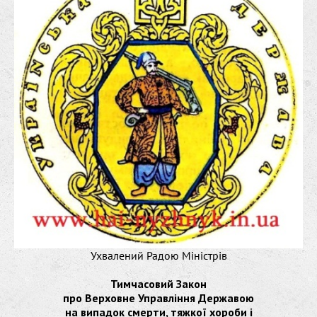
Ухвалений Радою Міністрів
Тимчасовий Закон
про Верховне Управління Державою
на випадок смерти, тяжкої хороби і