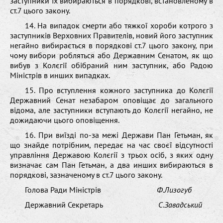
заступники їх вибираються в порядкові, встановленому в
ст.7 цього закону.
14. На випадок смерти або тяжкої хороби котрого з
заступників Верховних Правителів, новий його заступник
негайно вибирається в порядкові ст.7 цього закону, при
чому вибори робляться або Державним Сенатом, як що
вибув з Колєгії обібраний ним заступник, або Радою
Міністрів в инших випадках.
15. Про вступлення кожного заступника до Колєгії
Державний Сенат незабаром оповіщає до загального
відома, але заступники вступають до Колєгії негайно, не
дожидаючи цього оповіщення.
16. При виїзді по-за межі Держави Пан Гетьман, як
що знайде потрібним, передає на час своєї відсутності
управління Державою Колєгії з трьох осіб, з яких одну
визначає сам Пан Гетьман, а два инших вибираються в
порядкові, зазначеному в ст.7 цього закону.
Голова Ради Міністрів
Ф.Лизогуб
Державний Секретарь
С.Завадський