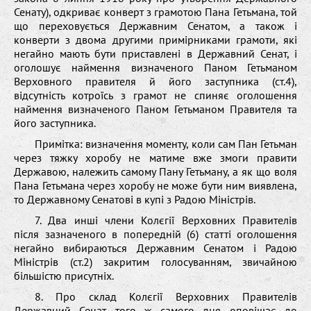
Сенату), одкриває конверт з грамотою Пана Гетьмана, той
що переховується Державним Сенатом, а також і
конверти з двома другими примірниками грамоти, які
негайно мають бути приставлені в Державний Сенат, і
оголошує наймення визначеного Паном Гетьманом
Верховного правителя й його заступника (ст.4),
відсутність котроїсь з грамот не спиняє оголошення
наймення визначеного Паном Гетьманом Правителя та
його заступника.
Примітка: визначення моменту, коли сам Пан Гетьман
через тяжку хоробу не матиме вже змоги правити
Державою, належить самому Пану Гетьману, а як що воля
Пана Гетьмана через хоробу не може бути ним виявлена,
то Державному Сенатові в купі з Радою Міністрів.
7. Два инші члени Колєгії Верховних Правителів
після зазначеного в попередній (6) статті оголошення
негайно вибираються Державним Сенатом і Радою
Міністрів (ст.2) закритим голосуванням, звичайною
більшістю присутніх.
8. Про склад Колєгії Верховних Правителів
Державний Сенат того ж самого дня оповіщає до