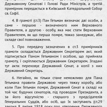
Державному Сенатові і Голові Ради Міністрів, а третій
примірник передається в Київський Катедральний Собор
св. Софії.
4. В грамоті (ст.3) Пан Гетьман визначає дві особи, а
саме - першою - визначеного ним Верховного
Правителя, а другою - особу, яка має стати Верховним
Правителем, як що перша помре, тяжко занедужає, або
складе свої повноваження.
5. Про передачу зазначених в ст.3 примірників
грамоти складається Державним Секретарем акт, який
підписується Паном Гетьманом і особою, що прийняла
грамоту, і скріплюється Державним Секретарем. Згадані
тут акти переховує Державний Сенат, а копії з них
Державний Секретарь.
6. Негайно, як тільки стане неможливо для Пана
Гетьмана правити Державою через тяжку хоробу, або
коли Пан Гетьман помре, Державний Сенат в складі на
той час будучих сенаторів, під проводом Президента, а
за його відсутністю - старшого з предсідателів
Генеральних Суддів, або осіб, що їх заступають (ст.29
закона 8 липня 1918 року про утворення Державного