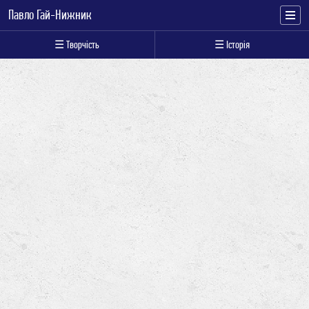
Павло Гай-Нижник
☰ Творчість
☰ Історія