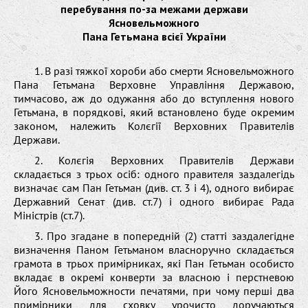
перебування по-за межами держави
Ясновельможного
Пана Гетьмана всієї України
1. В разі тяжкої хороби або смерти Ясновельможного
Пана Гетьмана Верховне Управління Державою,
тимчасово, аж до одужання або до вступлення нового
Гетьмана, в порядкові, який встановлено буде окремим
законом, належить Колєгії Верховних Правителів
Держави.
2. Колєгія Верховних Правителів Держави
складається з трьох осіб: одного правителя заздалегідь
визначає сам Пан Гетьман (див. ст. 3 і 4), одного вибирає
Державний Сенат (див. ст.7) і одного вибирає Рада
Міністрів (ст.7).
3. Про згадане в попередній (2) статті заздалегідне
визначення Паном Гетьманом власноручно складається
грамота в трьох примірниках, які Пан Гетьман особисто
вкладає в окремі конверти за власною і перстневою
Його Ясновельможности печатями, при чому перші два
примірники для сховку урочисто доручаються