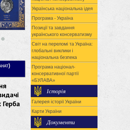
Українська національна ідея
Програма - Україна
Позиції та завдання
українського консерватизму
Світ на переломі та Україна:
глобальні виклики і
національна безпека
нат)
Програма націонал-
консервативної партії
«БУЛАВА»
ня
Історія
видачі
 Герба
Галерея історії України
Карти України
Документи