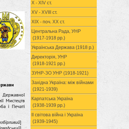
X - XIV ст.
XV - XVIII ст.
ХІХ - поч. ХХ ст.
Центральна Рада, УНР
(1917-1918 рр.)
Українська Держава (1918 р.)
Директорія, УНР
(1918-1921 рр.)
ЗУНР-ЗО УНР (1918-1921)
Західна Україна: між війнами
ержави
(1921-1939)
 Державної
Карпатська Україна
ії Мистецтв
(1938-1939 рр.)
ба і Печаті
ІІ світова війна і Україна
(1939-1945)
озбірливий
]
Завадський
]