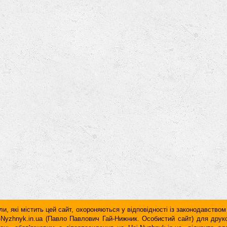
и, які містить цей сайт, охороняються у відповідності із законодавством
ai-Nyzhnyk.in.ua (Павло Павлович Гай-Нижник. Особистий сайт) для дру
дань обов'язковим є гiперпосилання на Hai-Nyzhnyk.in.ua, відкрите 
у чи в другому абзаці тексту.