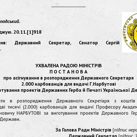
________________
падський.
жую. 20.11.[1]918
дчив: Державний Секретар, Сенатор Сергій
.
УХВАЛЕНА РАДОЮ МІНІСТРІВ
П О С Т А Н О В А
про асігнування в розпорядження Державного Секретаря
2.000 карбованців для видачі Г.Нарбутові
отування проектів Державних Герба й Печаті Української Д
вати в розпорядження Державного Секретаря з коштів
дві тисячі (2.000) карбованців для видачі Професору Академ
ановичу НАРБУТОВІ за виготування проектів Державного Гер
 Держави.
За Голова Ради Міністрів
[
підпис нер
Державний Секретар
[
підпис, 