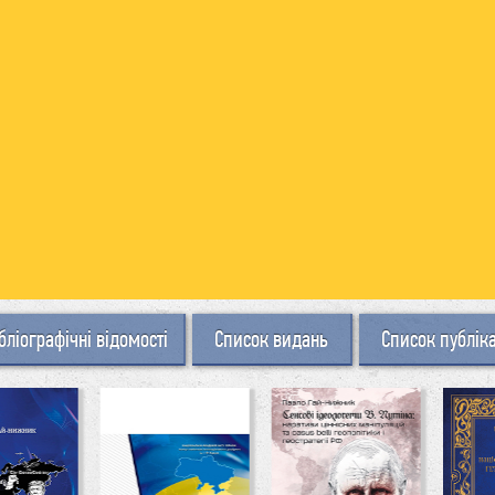
бліографічні відомості
Список видань
Список публік