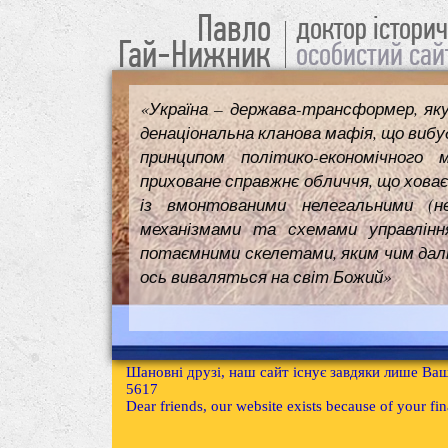
Павло
доктор істори
Гай-Нижник
особистий сай
«Україна – держава-трансформер, як
денаціональна кланова мафія, що вибуд
принципом політико-економічного 
приховане справжнє обличчя, що ховає
із вмонтованими нелегальними (н
механізмами та схемами управлінн
потаємними скелетами, яким чим далі т
ось виваляться на світ Божий»
Шановні друзі, наш сайт існує завдяки лише Ваш
5617
Dear friends, our website exists because of your f