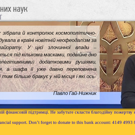
чних наук
т
у зібрала й контролює космополітично-
увала в країні новітній неофеодалізм за
майорату. У цієї злочинної влади –
ться під кількома масками, подвійне дно
елегітимними) додатковими рушіями,
я, а шафа її уже давно переповнена
им більше бракує у ній місця і які ось-
Павло Гай-Нижник
ій фінансовій підтримці. Не забутьте скласти благодійну пожертву
inancial support. Don’t forget to donate to this bank account: 4149 499