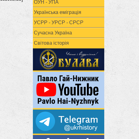
ОУН - УПА
Українська еміграція
УСРР - УРСР - СРСР
Сучасна Україна
Світова історія