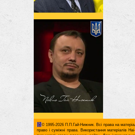
© 1995-2026 П.П.Гай-Нижник. Всі права на матеріал
право і суміжні права. Використання матерiалiв H
письмової згоди власника сайту. Для iнтернет-ви
гіперпосилання повинні міститися виключно в першом