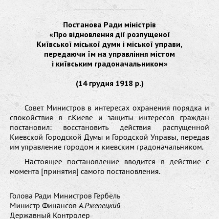
_____________________
Постанова Ради міністрів
«Про відновлення дії розпущеної
Київської міської думи і міської управи,
передаючи їм на управління містом
і київським градоначальником»
(14 грудня 1918 р.)
Совет Министров в интересах охранения порядка и
спокойствия в г.Киеве и защиты интересов граждан
постановил: восстановить действия распущенной
Киевской Городской Думы и Городской Управы, передав
им управление городом и киевским градоначальником.
Настоящее постановление вводится в действие с
момента [принятия] самого постановления.
Голова Ради Министров Гербель
Министр Финансов
А.Ржепецкий
Державный Контролер