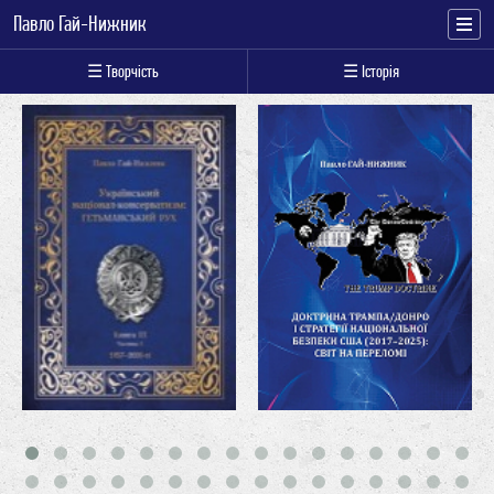
Павло Гай-Нижник
☰ Творчість
☰ Історія