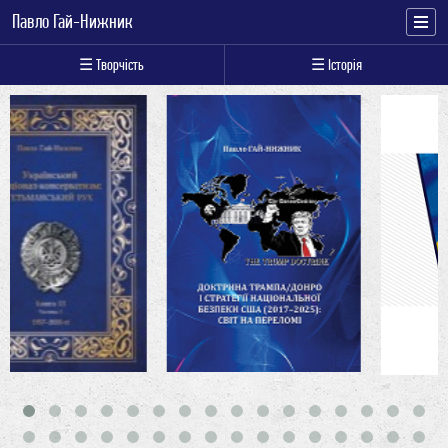
Павло Гай-Нижник
☰ Творчість
☰ Історія