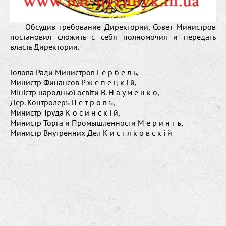
Обсудив требование Директории, Совет Министров
постановил сложить с себя полномочия и передать
власть Директории.
Голова Ради Министров Г е р б е л ь,
Министр Финансов Р ж е п е ц к і й,
Міністр народньої освіти В. Н а у м е н к о,
Дер. Контролеръ П е т р о в ъ,
Министр Труда К о с и н с к і й,
Министр Торга и Промышленности М е р и н г ъ,
Министр Внутренних Дел К и с т я к о в с к і й
_____________________