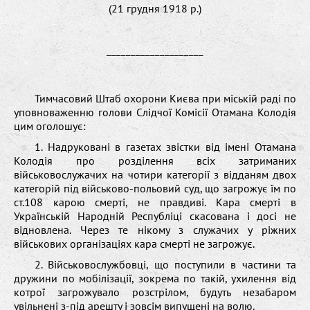
(21 грудня 1918 р.)
____________________
Тимчасовий Штаб охорони Києва при міській раді по
уповноваженню голови Слідчої Комісії Отамана Колодія
цим оголошує:
1. Надруковані в газетах звістки від імені Отамана
Колодія про розділення всіх затриманих
військовослужачих на чотири категорії з відданям двох
категорій під військово-польовий суд, що загрожує їм по
ст.108 карою смерті, не правдиві. Кара смерті в
Українській Народній Республіці скасована і досі не
відновлена. Через те нікому з служачих у ріжних
військових організаціях кара смерті не загрожує.
2. Військовослужбовці, що поступили в частини та
дружини по мобілізації, зокрема по такій, ухилення від
котрої загрожувало розстрілом, будуть незабаром
увільнені з-під арешту і зовсім випущені на волю.