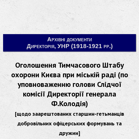
Архівні документи
Директорія, УНР (1918-1921 рр.)
Оголошення Тимчасового Штабу
охорони Києва при міській раді (по
уповноваженню голови Слідчої
комісії Директорії генерала
Ф.Колодія)
[щодо заарештованих старшин-гетьманців
добровільних офіцерських формувань та
дружин]