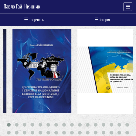
Павло Гай-Нижник
☰ Творчість
☰ Історія