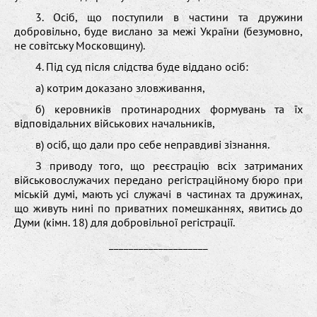
3. Осіб, що поступили в частини та дружини
добровільно, буде вислано за межі України (безумовно,
не совітську Московщину).
4. Під суд після слідства буде віддано осіб:
а) котрим доказано зловживання,
б) керовників протинародних формувань та їх
відповідальних військових начальників,
в) осіб, що дали про себе неправдиві зізнання.
З приводу того, що реєстрацію всіх затриманих
військовослужачих передано регістраційному бюро при
міській думі, мають усі служачі в частинах та дружинах,
що живуть нині по приватних помешканнях, явитись до
Думи (кімн. 18) для добровільної регістрації.
____________________