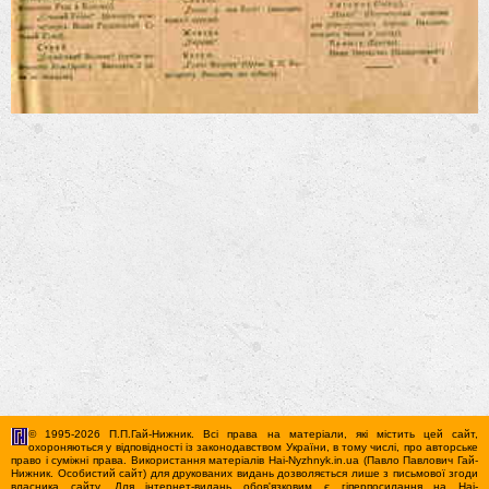
© 1995-2026 П.П.Гай-Нижник. Всі права на матеріали, які містить цей сайт,
охороняються у відповідності із законодавством України, в тому числі, про авторське
право і суміжні права. Використання матерiалiв Hai-Nyzhnyk.in.ua (Павло Павлович Гай-
Нижник. Особистий сайт) для друкованих видань дозволяється лише з письмової згоди
власника сайту. Для iнтернет-видань обов'язковим є гiперпосилання на Hai-