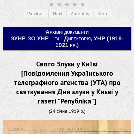
Previous
Next
Autoplay
Stop
Архівні документи
ЗУНР-ЗО УНР та Директорія, УНР (1918-
1921 рр.)
Свято Злуки у Київі
[Повідомлення Українського
телеграфного агенства (УТА) про
святкування Дня злуки у Києві у
газеті "Републіка"]
(24 січня 1919 р.)