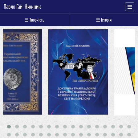
Павло Гай-Нижник
☰ Творчість
☰ Історія