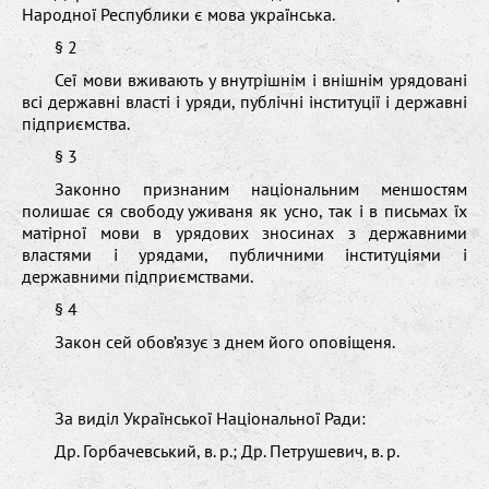
Народної Республики є мова українська.
§ 2
Сеї мови вживають у внутрішнім і внішнім урядовані
всі державні власті і уряди, публічні інституції і державні
підприємства.
§ 3
Законно признаним національним меншостям
полишає ся свободу уживаня як усно, так і в письмах їх
матірної мови в урядових зносинах з державними
властями і урядами, публичними інституціями і
державними підприємствами.
§ 4
Закон сей обов’язує з днем його оповіщеня.
За виділ Української Національної Ради:
Др. Горбачевський, в. р.; Др. Петрушевич, в. р.