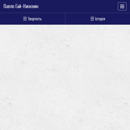
Павло Гай-Нижник
☰ Творчість
☰ Історія