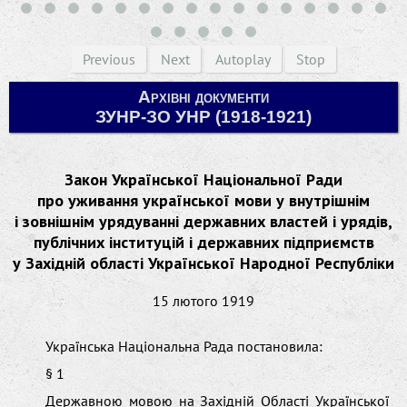
Previous
Next
Autoplay
Stop
Архівні документи
ЗУНР-ЗО УНР (1918-1921)
Закон Української Національної Ради
про уживання української мови у внутрішнім
і зовнішнім урядуванні державних властей і урядів,
публічних інституцій і державних підприємств
у Західній області Української Народної Республіки
15 лютого 1919
Українська Національна Рада постановила:
§ 1
Державною мовою на Західній Області Української