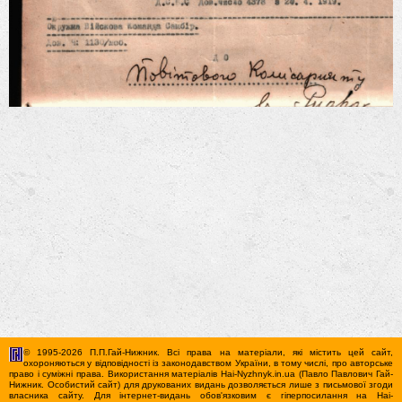
© 1995-2026 П.П.Гай-Нижник. Всі права на матеріали, які містить цей сайт,
охороняються у відповідності із законодавством України, в тому числі, про авторське
право і суміжні права. Використання матерiалiв Hai-Nyzhnyk.in.ua (Павло Павлович Гай-
Нижник. Особистий сайт) для друкованих видань дозволяється лише з письмової згоди
власника сайту. Для iнтернет-видань обов'язковим є гiперпосилання на Hai-