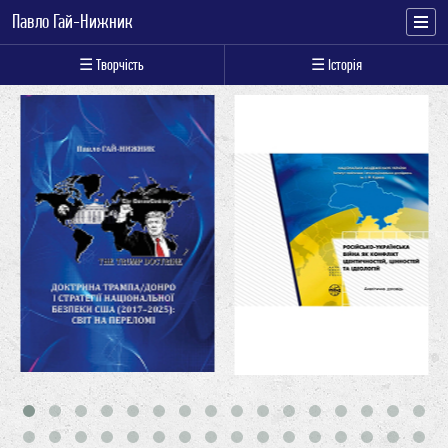
Павло Гай-Нижник
☰ Творчість
☰ Історія