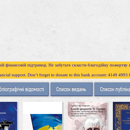
ій фінансовій підтримці. Не забутьте скласти благодійну пожертву
inancial support. Don’t forget to donate to this bank account: 4149 499
бліографічні відомості
Список видань
Список публік