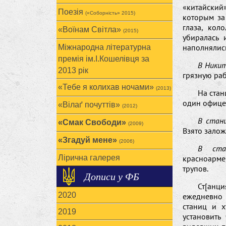
«китайский
Поезія
(«Соборність» 2015)
которым за
глаза, кол
«Воїнам Cвітла»
(2015)
убиралась 
наполнялис
Міжнародна літературна
премія ім.І.Кошелівця за
В Ники
2013 рік
грязную раб
«Тебе я колихав ночами»
(2013)
На стан
один офицер
«Вілаґ почуттів»
(2012)
В стан
«Смак Свободи»
(2009)
Взято залож
«Згадуй мене»
(2006)
В стан
Лірична галерея
красноарме
трупов.
Дописи у ФБ
Ст[анц
2020
ежедневно 
станиц и х
2019
установить