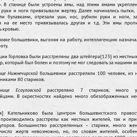
». В станице были устроены ямы, над этими ямами укреплен
 руки и ноги привязывали жертву. Далее начинались пытки,
оли булавками, отрезали уши, нос, рубили руки и ноги, з
и на ее место привязывалась другая и т.д. Эти ямы проп
ь кровью.
товке
большевики, выгоняя на работу, интеллигенцию назнача
оту.
ции Горловка были расстреляны два штейгера{123} из местны
, который был болен и поэтому не мог следовать за нашими в
ице Нижнечирской
большевики расстреляли 100 человек, из н
никами 80 стариков.
ице Есауловской
расстреляно 7 стариков, много у
йцами. В окрестностях найдено много обезображенных н
ия] Кательниково была центром большевистского правос
производились расстрелы как местных жителей, так и пр
уторов. Большинство расстрелянных – старики, много же
 число жертв невозможно, но, по словам жителей, особе