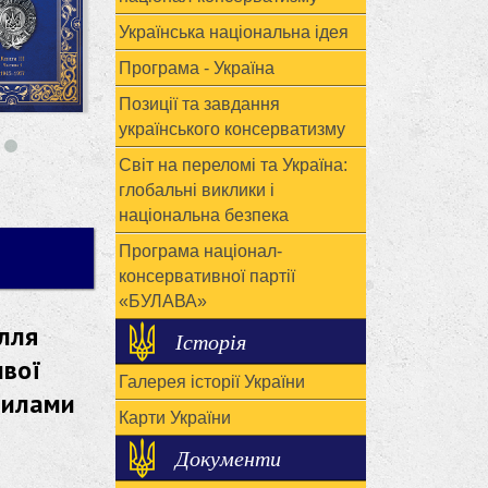
Українська національна ідея
Програма - Україна
Позиції та завдання
українського консерватизму
Світ на переломі та Україна:
глобальні виклики і
національна безпека
Програма націонал-
консервативної партії
«БУЛАВА»
ілля
Історія
ивої
Галерея історії України
силами
Карти України
Документи