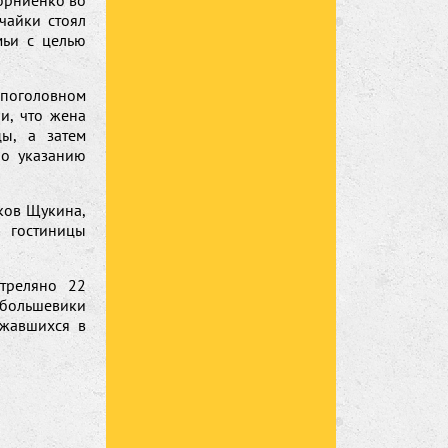
орниенко во
чайки стоял
мьи с целью
поголовном
и, что жена
цы, а затем
По указанию
ков Щукина,
а гостиницы
стреляно 22
, большевики
ажавшихся в