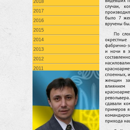
видевших п
2018
случаи, к
2017
производил
было 7 же
2016
вручены бы
2015
По сло
окрестные
2014
фабрично-з
2013
и ночи в 
составленн
2012
насиловал
красноарме
2011
споенных, и
женщин за
влиянием
красноарме
револьвера
сдавали ко
примеров я
командиром
прихода наш