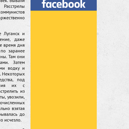
век. Бывали
 Расстрелы
коммунистов
ржественно
е Луганск и
ение, даже
е время дня
по заранее
ны. Там они
ами. Затем
ими водку и
м. Некоторых
дства, под
ания их с
стрелить из
ы, увозили,
гочисленных
льно взятая
рывалась до
о исчезло.