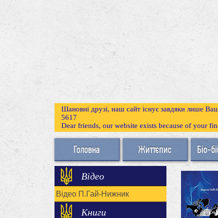
Шановні друзі, наш сайт існує завдяки лише Ваш
5617
Dear friends, our website exists because of your f
Головна
Життєпис
Біо-бі
Відео
Відео П.Гай-Нижник
Книги