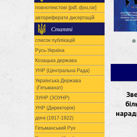
повнотекстові [pdf, djvu,rar]
автореферати дисертацій
Статті
список публікацій
Русь-Україна
Козацька держава
УНР (Центральна Рада)
Українська Держава
(Гетьманат)
Зве
ЗУНР (ЗОУНР)
біл
УНР (Директорія)
нарад
діячі (1917-1922)
Гетьманський Рух