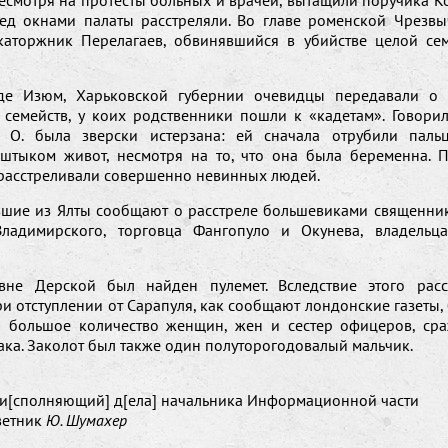
Несмотря на протесты больных и врачей, вытащили поручика К
ед окнами палаты расстреляли. Во главе роменской Чрезвы
каторжник Перелагаев, обвинявшийся в убийстве целой се
де Изюм, Харьковской губернии очевидцы передавали о 
 семейств, у коих родственники пошли к «кадетам». Говорил
 О. была зверски истерзана: ей сначала отрубили паль
штыком живот, несмотря на то, что она была беременна. 
расстреливали совершенно невинных людей.
шие из Ялты сообщают о расстреле большевиками священни
Владимирского, торговца Фангопуло и Окунева, владельц
вне Дерской был найден пулемет. Вследствие этого рас
ри отступлении от Сарапуля, как сообщают лондонские газеты
и большое количество женщин, жен и сестер офицеров, ср
ка. Заколот был также один полуторогодовалый мальчик.
 и[сполняющий] д[ела] начальника Информационной части
ветник
Ю. Шумахер