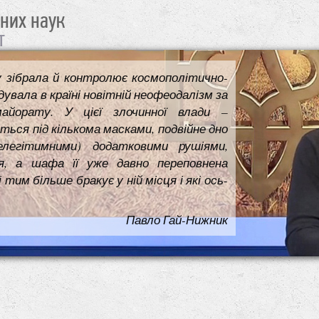
чних наук
т
у зібрала й контролює космополітично-
увала в країні новітній неофеодалізм за
майорату. У цієї злочинної влади –
ться під кількома масками, подвійне дно
елегітимними) додатковими рушіями,
я, а шафа її уже давно переповнена
им більше бракує у ній місця і які ось-
Павло Гай-Нижник