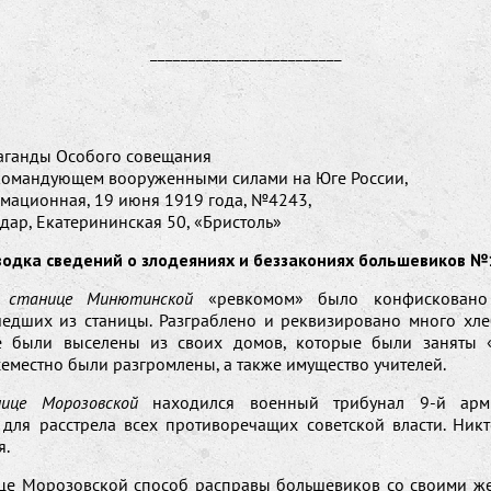
_________________________
аганды Особого совещания
командующем вооруженными силами на Юге России,
рмационная, 19 июня 1919 года, №4243,
одар, Екатерининская 50, «Бристоль»
водка сведений о злодеяниях и беззакониях большевиков №
 станице Минютинской
«ревкомом» было конфисковано
шедших из станицы. Разграблено и реквизировано много хле
е были выселены из своих домов, которые были заняты «
еместно были разгромлены, а также имущество учителей.
ице Морозовской
находился военный трибунал 9-й арм
 для расстрела всех противоречащих советской власти. Никт
я.
ице Морозовской способ расправы большевиков со своими ж