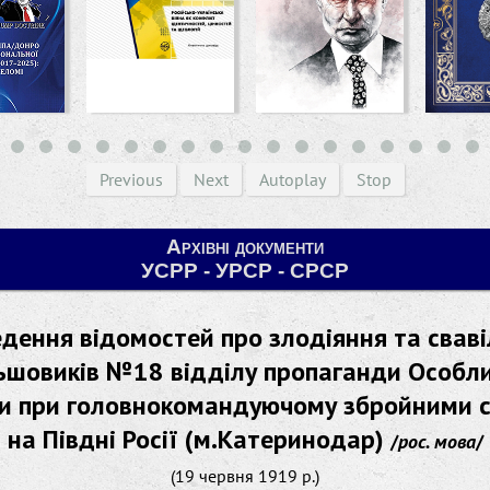
Previous
Next
Autoplay
Stop
Архівні документи
УСРР - УРСР - СРСР
дення відомостей про злодіяння та свав
ьшовиків №18 відділу пропаганди Особл
и при головнокомандуючому збройними 
на Півдні Росії (м.Катеринодар)
/
рос. мова
/
(19 червня 1919 р.)