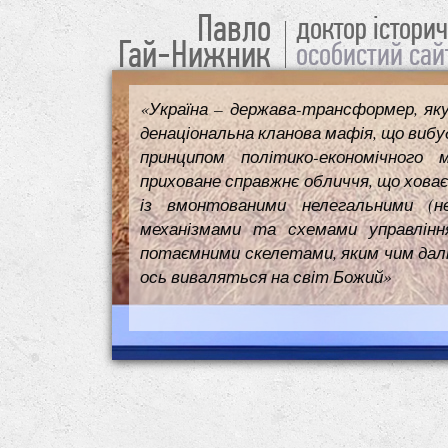
Павло
доктор істори
Гай-Нижник
особистий сай
«Україна – держава-трансформер, як
денаціональна кланова мафія, що вибуд
принципом політико-економічного 
приховане справжнє обличчя, що ховає
із вмонтованими нелегальними (н
механізмами та схемами управлінн
потаємними скелетами, яким чим далі т
ось виваляться на світ Божий»