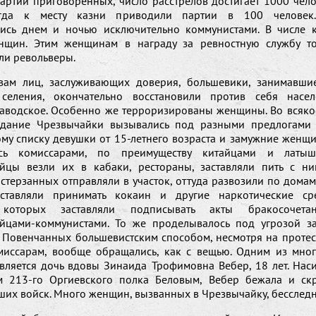
артии приговоренных, число расстрелов достигает 1000 чело
огда к месту казни приводили партии в 100 человек.
ись днем и ночью исключительно коммунистами. В числе 
нщин. Этим женщинам в награду за ревностную службу то
ли револьверы.
вам лиц, заслуживающих доверия, большевики, занимавши
 селения, окончательно восстановили против себя насел
аводское. Особенно же терроризированы женщины. Во всяко
здание Чрезвычайки вызывались под разными предлогами 
ому списку девушки от 15-летнего возраста и замужние женщи
ись комиссарами, по преимуществу китайцами и латыш
йцы везли их в кабаки, рестораны, заставляли пить с н
стерзанных отправляли в участок, оттуда развозили по дома
ставляли принимать кокаин и другие наркотические сре
 которых заставляли подписывать акты бракосочет
йцами-коммунистами. То же проделывалось под угрозой за
. Повенчанных большевистским способом, несмотря на протест
миссарам, вообще обращались, как с вещью. Одним из мно
вляется дочь вдовы Зинаида Трофимовна Вебер, 18 лет. Наси
 213-го Оргиевского полка Беловым, Вебер бежала и ск
их войск. Много женщин, вызванных в Чрезвычайку, бесследн