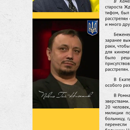
В Каме
староста Жд
тифом, был
расстрелян
и много дру
Бежене
заранее вы
раки, чтобы
для кинема
было реше
присутство
расстрелян.
В Екат
особого ра
В Ромн
зверствами
20 человек
милиции по
больницу, 
перенесли 