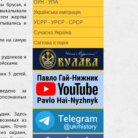
ОУН - УПА
ы брусья, к
 выкалывали
Українська еміграція
атем жертва
итывались и
УСРР - УРСР - СРСР
Сучасна Україна
ли на самую
Світова історія
х рудников и
ойсками.
их 5 детей.
ведено за
еопознанных
удия. Здесь
ивозимых из
нщин. Точно
нно окраин,