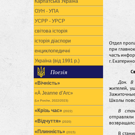
Карпатська Україна
ОУН - УПА
УСРР - УРСР
світова історія
історія діаспори
Отдел проп
при главно
енциклопедичні
часть инфо
г. Екатерин
Україна (від 1991 р.)
Поезія
С
Дон. В
«Вічність»
жителей, у
«À Jeanne d’Arc»
Зажиточны
Школы повс
(Le Porche, 2022/2023)
В стан
«Крізь час»
(2022)
отправляли
«Відчуття»
возвращалс
(2020)
«Плинність»
В стан
(2015)