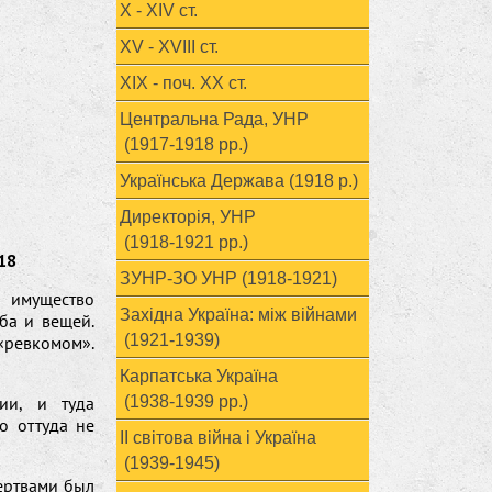
X - XIV ст.
XV - XVIII ст.
ХІХ - поч. ХХ ст.
Центральна Рада, УНР
(1917-1918 рр.)
Українська Держава (1918 р.)
Директорія, УНР
(1918-1921 рр.)
18
ЗУНР-ЗО УНР (1918-1921)
 имущество
Західна Україна: між війнами
ба и вещей.
(1921-1939)
ревкомом».
Карпатська Україна
ии, и туда
(1938-1939 рр.)
о оттуда не
ІІ світова війна і Україна
(1939-1945)
ертвами был