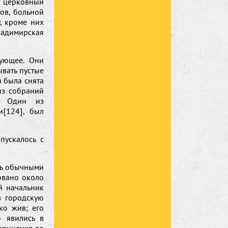
 церковный
нов, больной
, кроме них
ладимирская
дующее. Они
вать пустые
я была снята
из собраний
я. Один из
и{124}, был
пускалось с
сь обычными
овано около
й начальник
в городскую
ко жив; его
о явились в