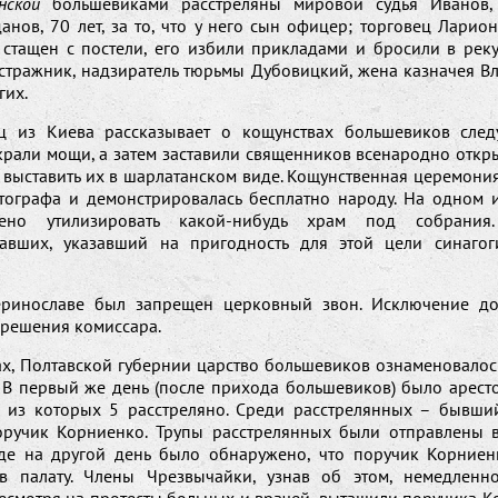
нской
большевиками расстреляны мировой судья Иванов,
анов, 70 лет, за то, что у него сын офицер; торговец Ларио
 стащен с постели, его избили прикладами и бросили в реку
 стражник, надзиратель тюрьмы Дубовицкий, жена казначея В
гих.
ц из Киева рассказывает о кощунствах большевиков сле
крали мощи, а затем заставили священников всенародно откры
 выставить их в шарлатанском виде. Кощунственная церемони
тографа и демонстрировалась бесплатно народу. На одном 
но утилизировать какой-нибудь храм под собрани
вавших, указавший на пригодность для этой цели синагог
еринославе был запрещен церковный звон. Исключение до
зрешения комиссара.
ах, Полтавской губернии царство большевиков ознаменовало
. В первый же день (после прихода большевиков) было арест
, из которых 5 расстреляно. Среди расстрелянных – бывши
ручик Корниенко. Трупы расстрелянных были отправлены 
где на другой день было обнаружено, что поручик Корниен
в палату. Члены Чрезвычайки, узнав об этом, немедленн