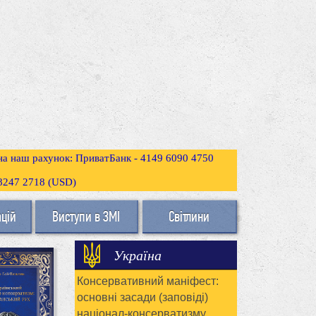
 на наш рахунок: ПриватБанк - 4149 6090 4750
3 8247 2718 (USD)
ацій
Виступи в ЗМІ
Світлини
Україна
Консервативний маніфест:
основні засади (заповіді)
націонал-консерватизму