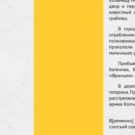
больницу. 
двор и пер
известный 
грабежа.
В горо
ограблении
полковника
прокололи 
мальчишек 
Прибыв
Батенова, 
«Франция».
В дере
татарина. П
расстрелял
армии Колча
В[ременно]
статский со