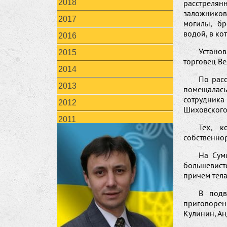
2018
расстрелян
заложнико
2017
могилы, б
водой, в ко
2016
Устано
2015
торговец Ве
2014
По расс
2013
помещалась
сотрудник
2012
Шиховского,
2011
Тех, к
собственно
На Сум
большевистс
причем тела
В подв
приговорен
Кулинин, Ан