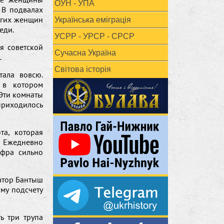
ОУН - УПА
 В подвалах
огих женщин
Українська еміграція
еди.
УСРР - УРСР - СРСР
я советской
Сучасна Україна
.
Світова історія
тала вовсю.
 в котором
 Эти комнаты
приходилось
та, которая
 Ежедневно
ифра сильно
атор Бантыш
му подсчету
ь три трупа