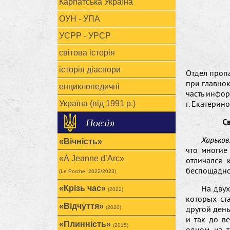
Карпатська Україна
ОУН - УПА
УСРР - УРСР
світова історія
історія діаспори
Отдел проп
при главно
енциклопедичні
часть инфо
г. Екатерин
Україна (від 1991 р.)
Поезія
С
Харьков
«Вічність»
что многие
«À Jeanne d’Arc»
отличался 
беспощадно
(Le Porche, 2022/2023)
На дву
«Крізь час»
(2022)
которых ст
«Відчуття»
другой день
(2020)
и так до в
«Плинність»
(2015)
одном из 