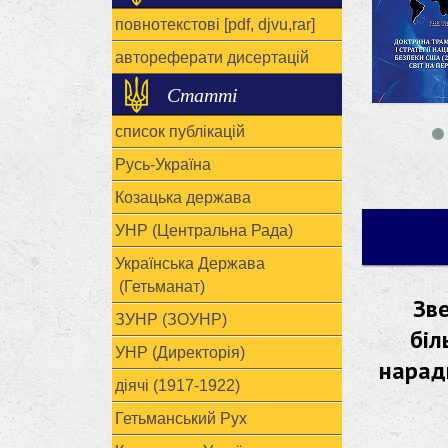
повнотекстові [pdf, djvu,rar]
автореферати дисертацій
Статті
список публікацій
Русь-Україна
Козацька держава
УНР (Центральна Рада)
Українська Держава
(Гетьманат)
Зве
ЗУНР (ЗОУНР)
біл
УНР (Директорія)
нарад
діячі (1917-1922)
Гетьманський Рух