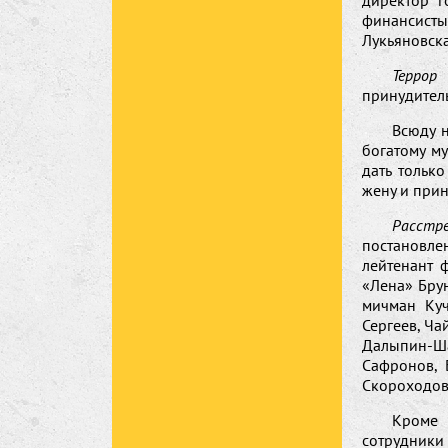
директор г
финансисты
Лукьяновска
Террор
принудител
Всюду н
богатому м
дать тольк
жену и прин
Расстр
постановле
лейтенант 
«Лена» Брун
мичман Куч
Сергеев, Ча
Далыпин-Ша
Сафронов, 
Скороходов
Кроме 
сотрудники 