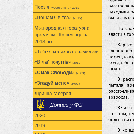
расстрелян
Поезія
(«Соборність» 2015)
находили р
была снята 
«Воїнам Cвітла»
(2015)
По сло
Міжнародна літературна
власти в г
премія ім.І.Кошелівця за
2013 рік
Харько
Ежедневно
«Тебе я колихав ночами»
(2013)
помещалась 
«Вілаґ почуттів»
всегда быв
(2012)
стоять.
«Смак Свободи»
(2009)
В расп
«Згадуй мене»
(2006)
пытала ар
расстрелив
Лірична галерея
возросла.
Дописи у ФБ
В числе
с сыном, г
2020
большевика
2019
В конц