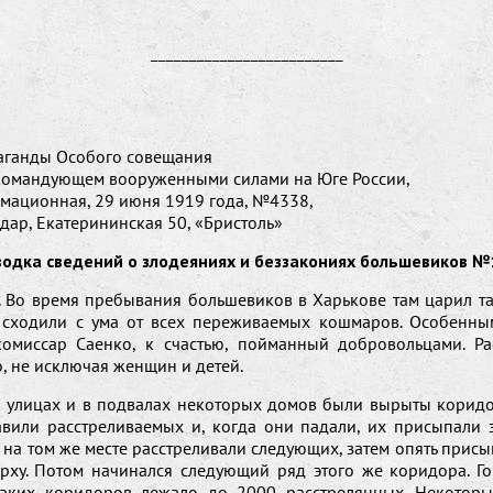
_________________________
аганды Особого совещания
командующем вооруженными силами на Юге России,
рмационная, 29 июня 1919 года, №4338,
одар, Екатерининская 50, «Бристоль»
водка сведений о злодеяниях и беззакониях большевиков №
. Во время пребывания большевиков в Харькове там царил та
 сходили с ума от всех переживаемых кошмаров. Особенны
комиссар Саенко, к счастью, пойманный добровольцами. Ра
, не исключая женщин и детей.
х улицах и в подвалах некоторых домов были вырыты коридо
авили расстреливаемых и, когда они падали, их присыпали з
 на том же месте расстреливали следующих, затем опять прис
ерху. Потом начинался следующий ряд этого же коридора. Гов
таких коридоров лежало до 2000 расстрелянных. Некотор