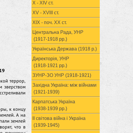
X - XIV ст.
XV - XVIII ст.
ХІХ - поч. ХХ ст.
Центральна Рада, УНР
(1917-1918 рр.)
Українська Держава (1918 р.)
Директорія, УНР
(1918-1921 рр.)
19
ЗУНР-ЗО УНР (1918-1921)
кой террор,
Західна Україна: між війнами
м зверством
(1921-1939)
сстреливали
Карпатська Україна
ры, к концу
(1938-1939 рр.)
емлей. А на
ІІ світова війна і Україна
ыпали землей
(1939-1945)
орят, что в
ые женщины