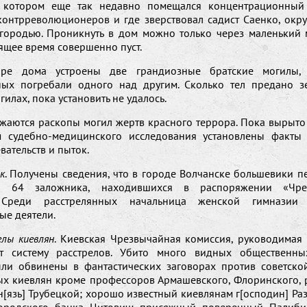
 котором еще так недавно помещался концентрационный 
контрреволюционеров и где зверствовал садист Саенко, окр
городью. Проникнуть в дом можно только через маленький м
ящее время совершенно пуст.
ре дома устроены две грандиозные братские могилы,
ных погребали одного над другим. Сколько тел предано з
гилах, пока установить не удалось.
аются раскопы могил жертв красного террора. Пока вырыто 
 судебно-медицинского исследования установлены факты
вательств и пыток.
к
. Получены сведения, что в городе Волчанске большевики п
ли 64 заложника, находившихся в распоряжении «Чре
 Среди расстрелянных начальница женской гимнази
ые деятели.
лы киевлян
. Киевская Чрезвычайная комиссия, руководимая
ет систему расстрелов. Убито много видных общественны
ли обвинены в фантастических заговорах против советской
ых киевлян кроме профессоров Армашевского, Флоринского, 
[язь] Трубецкой; хорошо известный киевлянам г[осподин] Ра