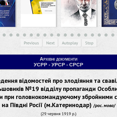
Previous
Next
Autoplay
Stop
Архівні документи
УСРР - УРСР - СРСР
дення відомостей про злодіяння та свав
ьшовиків №19 відділу пропаганди Особл
и при головнокомандуючому збройними 
на Півдні Росії (м.Катеринодар)
/
рос. мова
/
(29 червня 1919 р.)