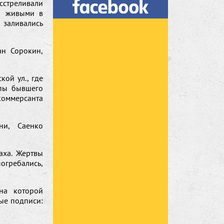
сстреливали
и живыми в
заливались
ан Сорокин,
ой ул., где
упы бывшего
оммерсанта
ни, Саенко
аха. Жертвы
погребались,
на которой
ые подписи: