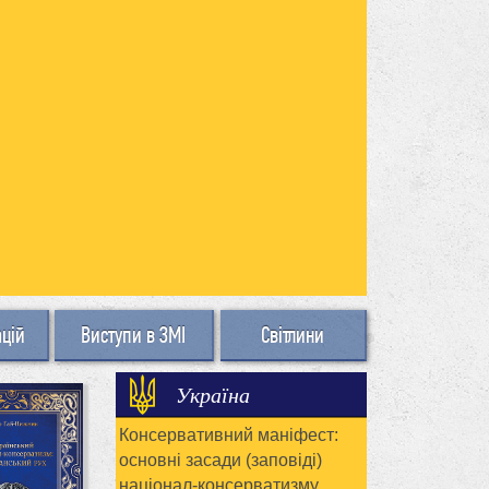
ацій
Виступи в ЗМІ
Світлини
Україна
Консервативний маніфест:
основні засади (заповіді)
націонал-консерватизму