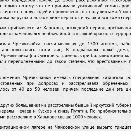
ы только потому, что не принимали ухаживаний комиссаров.
аспятых на полу людей и привинченных к полу винтами. У мн
кожа на руках и ногах в виде перчаток и чулок и вся кожа спер
вам прибывшего из Харькова, последний период пребывани
ороде ознаменовался необычайной вспышкой красного террора
вская Чрезвычайка, насчитывавшая до 1500 агентов, рабо
 арестовывались сотни лиц. В подвальном этаже дома,
Чрезвычайка (по Сумской ул.), имелось три больших комнаты.
али переполненными до такой степени, что арестованным 
оряжении Чрезвычайки имелась специальная китайская ро
естованных при допросах и расстреливала обреченных.
алось от 40 до 50 человек, причем последние дни эта ц
 других большевиками расстреляны бывший иркутский губерн
енералы Нечаев и Кусков и князь Путятин. По приблизительно
ми расстреляно в Харькове свыше 1000 человек.
ентрационном лагере на Чайковской улице вырыто тридцат