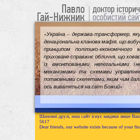
Павло
доктор істори
Гай-Нижник
особистий сай
«Україна – держава-трансформер, як
денаціональна кланова мафія, що вибуд
принципом політико-економічного 
приховане справжнє обличчя, що ховає
із вмонтованими нелегальними (н
механізмами та схемами управлінн
потаємними скелетами, яким чим далі т
ось виваляться на світ Божий»
Шановні друзі, наш сайт існує завдяки лише Ваш
5617
Dear friends, our website exists because of your f