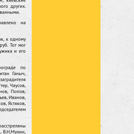
н; киевские
ого других.
ованными.
равлено на
к, к одному
уб. Тот мог
ужика и его
рограде по
итан Ганыч,
заградителя
тер, Чаусов,
нов, Попов,
ьев, Иванов,
в, Ястяков,
едседателем
асстреляны
, В.Н.Мухин,