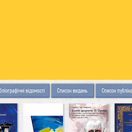
бліографічні відомості
Список видань
Список публік