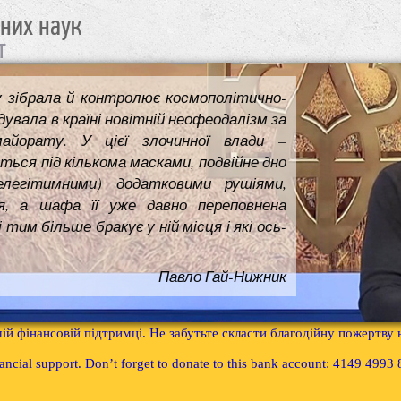
чних наук
т
у зібрала й контролює космополітично-
увала в країні новітній неофеодалізм за
майорату. У цієї злочинної влади –
ться під кількома масками, подвійне дно
елегітимними) додатковими рушіями,
я, а шафа її уже давно переповнена
им більше бракує у ній місця і які ось-
Павло Гай-Нижник
ій фінансовій підтримці. Не забутьте скласти благодійну пожертву
inancial support. Don’t forget to donate to this bank account: 4149 499