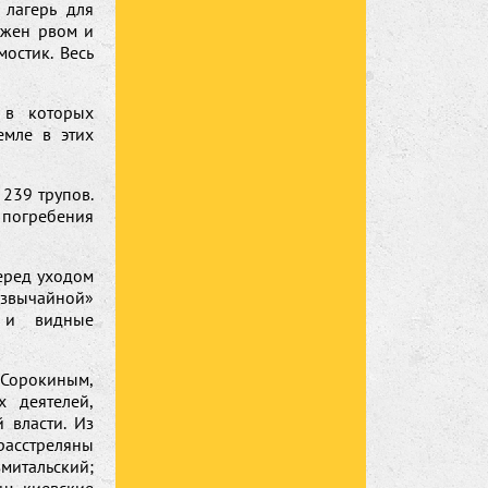
лагерь для
ужен рвом и
остик. Весь
 в которых
емле в этих
239 трупов.
 погребения
еред уходом
звычайной»
и и видные
 Сорокиным,
х деятелей,
 власти. Из
расстреляны
змитальский;