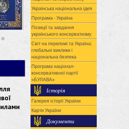
Українська національна ідея
Програма - Україна
Позиції та завдання
українського консерватизму
Світ на переломі та Україна:
глобальні виклики і
національна безпека
Програма націонал-
консервативної партії
«БУЛАВА»
ілля
Історія
ивої
Галерея історії України
силами
Карти України
Документи