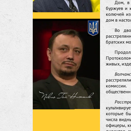
Дом, в
буржуев и 
колючей из
дом в насто
Во дво
расстрелян
братских мо
Продолж
Протоколом
живых, изде
Волчанс
расстреля
комиссии.
общественн
Расстре
культивиру
которые бы
числа видн
офицеры, кн