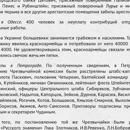
ородского банка Цитович; присяжный поверенный Палиби
 Пенес и Рубинштейн; присяжный поверенный Лурье и мн
я тюрьма и все другие арестантские помещения забиты арест
 в Одессе
. 400 человек за неуплату контрибуций отп
ьные работы.
а Украине большевики занимаются грабежом и насилиями. Та
ужику явились красноармейцы и потребовали от него 40000 р
о 4000. Не удовлетворившись этим, красноармейцы связали м
ялись свечою жечь им пятки.
елы в Петрограде
. По полученным сведениям, в Пет
нию Чрезвычайной комиссии были расстреляны штабс-кап
флота Паскевич, полковник Четыркин, балтийский командир 
, Кутейников, мичман Овчинников, лейтенант флота Штейнгет
инский, офицеры Центрального штаба Сибиряков, Зубчани
йковский, Надыпов, Капорцов, Зейков, Дурнов, Карасюк, Васил
йлеков, Рогачев, Котов, Большаков, Хмызов-Смирнов, Выхолко
Борисов, Акимов, Анто-Самсонов. Приговоры подписаны пр
ым и секретарем Чудиным.
того, по постановлению той же Чрезвычайки были р
«Русского знамени» Лука Злотников, И.В.Ревенко, Л.Н.Бобров