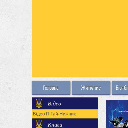
Головна
Життєпис
Біо-бі
Відео
Відео П.Гай-Нижник
Книги