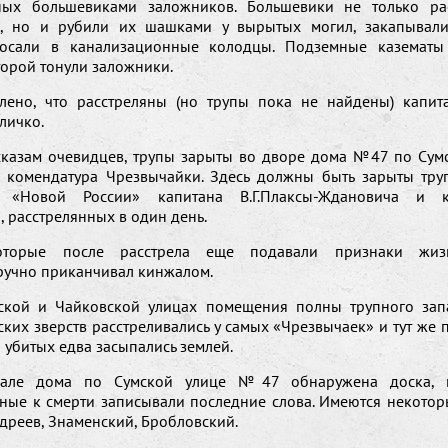
ных большевиками заложников. Большевики не только ра
в, но и рубили их шашками у вырытых могил, закапывал
росали в канализационные колодцы. Подземные казематы 
торой тонули заложники.
влено, что расстреляны (но трупы пока не найдены) капит
личко.
казам очевидцев, трупы зарыты во дворе дома №47 по Сумск
 комендатура Чрезвычайки. Здесь должны быть зарыты тр
а «Новой России» капитана В.Г.Плаксы-Ждановича и к
 расстрелянных в один день.
оторые после расстрела еще подавали признаки жиз
ручно приканчивал кинжалом.
ской и Чайковской улицах помещения полны трупного зап
ких зверств расстреливались у самых «Чрезвычаек» и тут же 
 убитых едва засыпались землей.
але дома по Сумской улице №47 обнаружена доска, 
ные к смерти записывали последние слова. Имеются некотор
дреев, Знаменский, Бробловский.