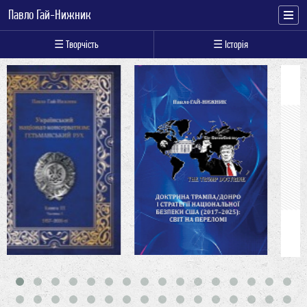
Павло Гай-Нижник
☰ Творчість
☰ Історія