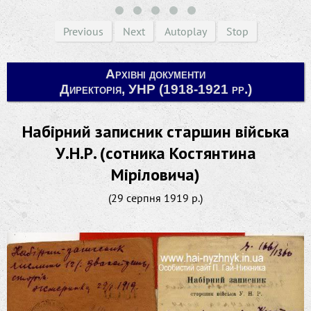
Previous
Next
Autoplay
Stop
Архівні документи
Директорія, УНР (1918-1921 рр.)
Набірний записник старшин війська
У.Н.Р. (сотника Костянтина
Міріловича)
(29 серпня 1919 р.)