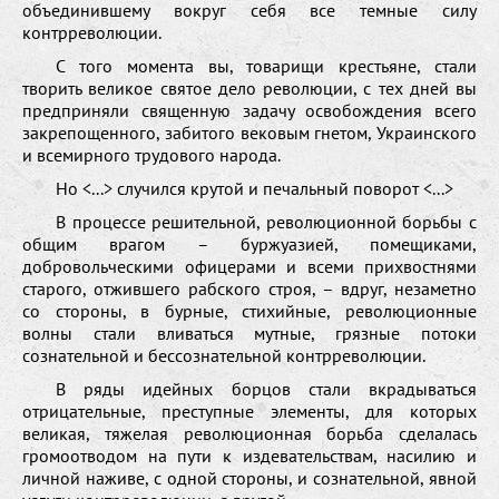
объединившему вокруг себя все темные силу
контрреволюции.
С того момента вы, товарищи крестьяне, стали
творить великое святое дело революции, с тех дней вы
предприняли священную задачу освобождения всего
закрепощенного, забитого вековым гнетом, Украинского
и всемирного трудового народа.
Но <...> случился крутой и печальный поворот <...>
В процессе решительной, революционной борьбы с
общим врагом – буржуазией, помещиками,
добровольческими офицерами и всеми прихвостнями
старого, отжившего рабского строя, – вдруг, незаметно
со стороны, в бурные, стихийные, революционные
волны стали вливаться мутные, грязные потоки
сознательной и бессознательной контрреволюции.
В ряды идейных борцов стали вкрадываться
отрицательные, преступные элементы, для которых
великая, тяжелая революционная борьба сделалась
громоотводом на пути к издевательствам, насилию и
личной наживе, с одной стороны, и сознательной, явной