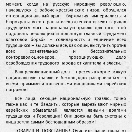
момент, когда на русскую народную революцию,
начавшуюся с рабоче-крестьянских низов, обрушился
интернациональный враг – буржуазия, империалисты и
бюрократы всех стран и всех оттенков и сеют в рядах
трудящихся масс национальную травлю для того, чтоб
подорвать революцию и пошатнуть главный фундамент
классовой борьбы – солидарность и единение всех
трудящихся – вы должны все, как один, выступить против
всех сознательных и бессознательных
контрреволюционеров, провоцирующих дело
освобождения трудового народа от капитала и власти.
Ваш революционный долг – пресечь в корне всякую
национальную травлю и беспощадно расправляться со
всеми прямыми и косвенными виновниками еврейских
погромов!
Все лица, сеющие национальную травлю, точно
также как и те бандиты, которые вырезывают мирных
еврейских обывателей, являются явными врагами
трудящихся и Революции! Они должны быть сметены с
лица земли самым беспощадным образом!
ТОВАРИЩИ ПОВСТАНЦЫ! Очистите ваши ряды от