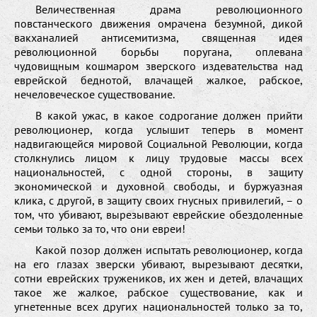
Величественная драма революционного
повстанческого движения омрачена безумной, дикой
вакханалией антисемитизма, священная идея
революционной борьбы поругана, оплевана
чудовищным кошмаром зверского издевательства над
еврейской беднотой, влачащей жалкое, рабское,
нечеловеческое существование.
В какой ужас, в какое содрогание должен прийти
революционер, когда услышит теперь в момент
надвигающейся мировой Социальной Революции, когда
столкнулись лицом к лицу трудовые массы всех
национальностей, с одной стороны, в защиту
экономической и духовной свободы, и буржуазная
клика, с другой, в защиту своих гнусных привилегий, – о
том, что убивают, вырезывают еврейские обездоленные
семьи только за то, что они евреи!
Какой позор должен испытать революционер, когда
на его глазах зверски убивают, вырезывают десятки,
сотни еврейских тружеников, их жен и детей, влачащих
такое же жалкое, рабское существование, как и
угнетенные всех других национальностей только за то,