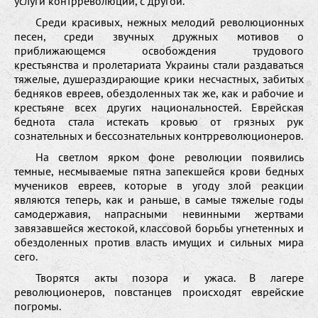
услуги контрреволюции, с другой.
Среди красивых, нежных мелодий революционных
песен, среди звучных дружных мотивов о
приближающемся освобождения трудового
крестьянства и пролетариата Украины стали раздаваться
тяжелые, душераздирающие крики несчастных, забитых
бедняков евреев, обездоленных так же, как и рабочие и
крестьяне всех других национальностей. Еврейская
беднота стала истекать кровью от грязных рук
сознательных и бессознательных контрреволюционеров.
На светлом ярком фоне революции появились
темные, несмываемые пятна запекшейся крови бедных
мучеников евреев, которые в угоду злой реакции
являются теперь, как и раньше, в самые тяжелые годы
самодержавия, напрасными невинными жертвами
завязавшейся жестокой, классовой борьбы угнетенных и
обездоленных против власть имущих и сильных мира
сего.
Творятся акты позора и ужаса. В лагере
революционеров, повстанцев происходят еврейские
погромы.