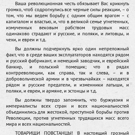
Ваша революционная честь обязывает Вас крикнуть
громко, чтоб содрогнулись все черные силы реакции, – о
том, что мы ведем борьбу с одним общим врагом – с
капиталом и властью, и, что в великой семье угнетенных,
измученных вековым рабством трудовых масс
одинаково страдают и русские, и поляки, и литовцы, и
чехи, и евреи и т.д.
Вы должны подчеркнуть ярко один непреложный
факт, что в среде ваших эксплуататоров находятся рядом
и русский фабрикант, и немецкий заводчик, и еврейский
банкир, и польский помещик; что в рядах
контрреволюции, как справа, так и слева, – и в
добровольческой армии и в чрезвычайках – находятся
рядом и русские предатели, и изменники латыши, и
поляки, и евреи, и армяне, и эстонцы и т.д.
Вы должны твердо запомнить, что буржуазия и
империалисты всех стран и всех национальностей
объединились для жестокой, преступной борьбы против
Революции, против угнетенных трудящихся масс всего
мира и всех национальностей.
ТОВАРИЩИ ПОВСТАНЦЫ! В настоящий грозный