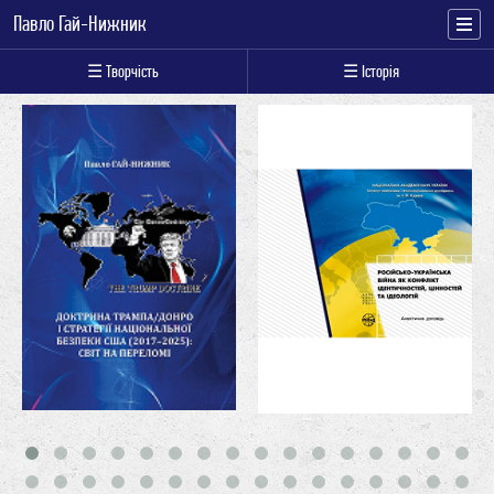
Павло Гай-Нижник
☰ Творчість
☰ Історія