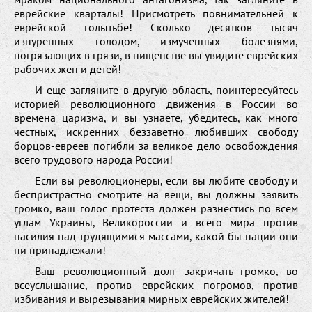
еврейские кварталы! Присмотреть повнимательней к
еврейской голытьбе! Сколько десятков тысяч
изнуренных голодом, измученных болезнями,
погрязающих в грязи, в нищенстве вы увидите еврейских
рабочих жен и детей!
И еще загляните в другую область, поинтересуйтесь
историей революционного движения в России во
времена царизма, и вы узнаете, убедитесь, как много
честных, искренних беззаветно любивших свободу
борцов-евреев погибли за великое дело освобождения
всего трудового народа России!
Если вы революционеры, если вы любите свободу и
беспристрастно смотрите на вещи, вы должны заявить
громко, ваш голос протеста должен разнестись по всем
углам Украины, Великороссии и всего мира против
насилия над трудящимися массами, какой бы нации они
ни принадлежали!
Ваш революционный долг закричать громко, во
всеуслышание, против еврейских погромов, против
избивания и вырезывания мирных еврейских жителей!