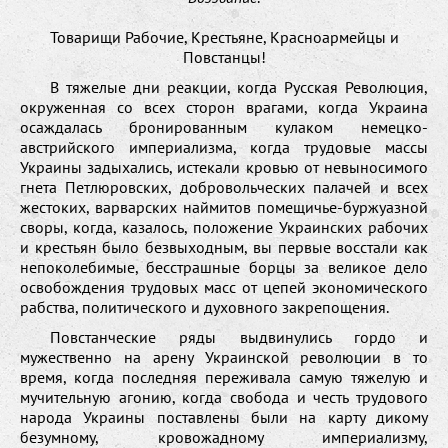
Товарищи Рабочие, Крестьяне, Красноармейцы и
Повстанцы!
В тяжелые дни реакции, когда Русская Революция,
окруженная со всех сторон врагами, когда Украина
осаждалась бронированным кулаком немецко-
австрийского империализма, когда трудовые массы
Украины задыхались, истекали кровью от невыносимого
гнета Петлюровских, добровольческих палачей и всех
жестоких, варварских наймитов помещичье-буржуазной
своры, когда, казалось, положение Украинских рабочих
и крестьян было безвыходным, вы первые восстали как
непоколебимые, бесстрашные борцы за великое дело
освобождения трудовых масс от цепей экономического
рабства, политического и духовного закрепощения.
Повстанческие ряды выдвинулись гордо и
мужественно на арену Украинской революции в то
время, когда последняя переживала самую тяжелую и
мучительную агонию, когда свобода и честь трудового
народа Украины поставлены были на карту дикому
безумному, кровожадному империализму,