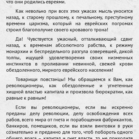
что они родились евреями.
Как невольно при всех этих ужасах мысль уносится
назад, к старому прошлому, к печальному, преступному
времени царизма, который на еврейских погромах
строил благополучие своего кровавого трона!
Да! Чувствуется ужасный, отталкивающий сдвиг
назад, к временам абсолютного рабства, к режиму
монархии и беспредельного разгула озверевшей, дикой
толпы, ищущей удовлетворения своих низменных
инстинктов в проливании невинной, свежей крови
обездоленного, мирного еврейского населения!
Товарищи повстанцы! Мы обращаемся к Вам, как
революционеры, как обездоленные и угнетенные
хищной властью капитала и произвола бюрократии, как
равные к равным!
Если вы революционеры, если вы искренно
преданы делу революции, делу освобождения всех
рабов, всего мира от гнета и порабощения фабрикантов,
банкиров, помещиков, если вы взяли винтовки в руки
сознательно и преданно для того, чтоб побороть одного
общего врага – капитал и гнет власти, то не приходите