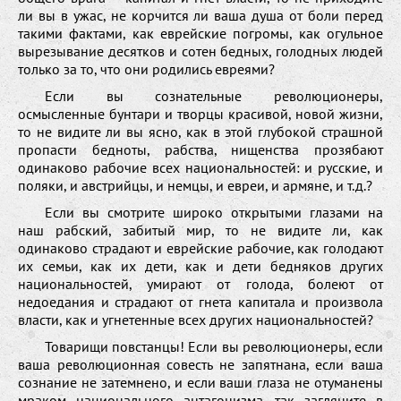
ли вы в ужас, не корчится ли ваша душа от боли перед
такими фактами, как еврейские погромы, как огульное
вырезывание десятков и сотен бедных, голодных людей
только за то, что они родились евреями?
Если вы сознательные революционеры,
осмысленные бунтари и творцы красивой, новой жизни,
то не видите ли вы ясно, как в этой глубокой страшной
пропасти бедноты, рабства, нищенства прозябают
одинаково рабочие всех национальностей: и русские, и
поляки, и австрийцы, и немцы, и евреи, и армяне, и т.д.?
Если вы смотрите широко открытыми глазами на
наш рабский, забитый мир, то не видите ли, как
одинаково страдают и еврейские рабочие, как голодают
их семьи, как их дети, как и дети бедняков других
национальностей, умирают от голода, болеют от
недоедания и страдают от гнета капитала и произвола
власти, как и угнетенные всех других национальностей?
Товарищи повстанцы! Если вы революционеры, если
ваша революционная совесть не запятнана, если ваша
сознание не затемнено, и если ваши глаза не отуманены
мраком национального антагонизма, так загляните в