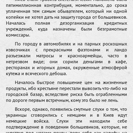
пятимиллионная контрибуция, моментально, до срока
уплаченная тем самым обывателем, который ни одной
копейки не хотел дать на защиту города от большевиков.
Началась полная дезорганизация кредитных
учреждений, куда назначены были безграмотные
комиссары.
По городу в автомобилях и на парных роскошных
извозчиках с прекрасными фаэтонами и ландо
разъезжали матросы и красноармейцы, часто в
нетрезвом виде; они сорили деньгами в кафе,
ресторанах и игорных домах, окруженные атмосферой
кутежа и всяческого дебоша.
Началось быстрое повышение цен на жизненные
продукты, ибо крестьяне перестали вывозить что-либо на
городской базар, вследствие риска быть ограбленными
по дороге первым встречным, кому это было не лень.
Вскоре, однако, появились смутные слухи о том, что
украинцы сговорились с немцами и в Киев идут
немецкие войска. Слухи эти находили себе
подтверждение в поведении большевиков, которые, не
чувствуя под ногами почвы, вели себя как калифы на