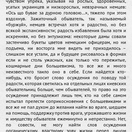
чувством упрека, указывая на рослых, здоровенных,
усатых украинцев и низкорослых, невзрачных немцев:
«Ось що бувае за дурною головою…», тяжело при этом
вздохнув. Зажиточный обыватель, так называемый
«буржуй», немцев встречал хотя и радостно, но без
всякой экспансивности; радость избавления была хотя и
искренняя, но без энтузиазма: некоторые дамы совали
застенчиво букеты цветов немецким офицерам, но ни
подъема, ни восторга мне видеть не приходилось –
слишком все устали, да и будущее рисовалось в формах
если и не столь ужасных, как только что пережитые,
кошмарные дни большевизма, то все же и много
неизвестного таило оно в себе. Если найдется кто-
нибудь, кто бросит слово осуждения по поводу той
радости, которая светилась на отдельных лицах киевских
обывательниц больше, чем обывателей, то право на это
осуждение принадлежит лишь тем, кто на себе самом
испытал прелести соприкосновения с большевиками и
все же не пал духом до желания найти во враге, шедшем
на помощь, поддержку против врага, угрожавшего жизни
и имуществу обывателя ежеминутно и непрестанно. Нет,
по совести, не могу найти слов осуждения
органическому, властному зову жизни перед лицом