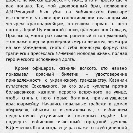
как попало. Так, мой двоюродный брат, полковник
А.М.Речицкий, был убит на Бибиковском бульваре
выстрелом в затылок при сопротивлении, оказанном им
четырем красноармейцам, хотевшим сорвать с него
погоны. Герой Путиловской сопки, трагедии под Сольдау,
Прасныша, много раз тяжело раненный и контуженный,
– он даже пред лицом верной смерти не хотел, несмотря
на все убеждения, снять с себя воинскую форму: так
трагически пресеклась 37-летняя молодая жизнь, полная
героического исполнения долга.
Кроме офицеров, казнили всякого, кто наивно
показывал красный билетик – удостоверение
принадлежности к украинскому гражданству. Казнили
куплетиста Сокольского, за его злые куплеты против
большевиков; казнили первого встречного на улице,
чтобы снять с него новые ботинки, приглянувшиеся
красноармейцу. Начались повальные грабежи в домах
«буржуев», обыски и вымогательства, с избиением
недостаточно уступчивых и покорных судьбе. Так
подвергся избиению известный городской деятель
В.Демченко. Кто и когда еще расскажет о всей циничной