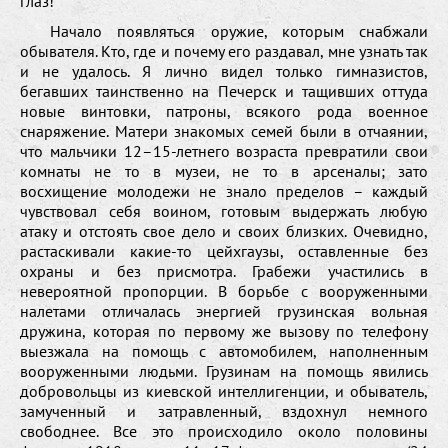
глаз!
Начало появляться оружие, которым снабжали
обывателя. Кто, где и почему его раздавал, мне узнать так
и не удалось. Я лично видел только гимназистов,
бегавших таинственно на Печерск и тащивших оттуда
новые винтовки, патроны, всякого рода военное
снаряжение. Матери знакомых семей были в отчаянии,
что мальчики 12–15-летнего возраста превратили свои
комнаты не то в музеи, не то в арсеналы; зато
восхищение молодежи не знало пределов – каждый
чувствовал себя воином, готовым выдержать любую
атаку и отстоять свое дело и своих близких. Очевидно,
растаскивали какие-то цейхгаузы, оставленные без
охраны и без присмотра. Грабежи участились в
невероятной пропорции. В борьбе с вооруженными
налетами отличалась энергией грузинская вольная
дружина, которая по первому же вызову по телефону
выезжала на помощь с автомобилем, наполненным
вооруженными людьми. Грузинам на помощь явились
добровольцы из киевской интеллигенции, и обыватель,
замученный и затравленный, вздохнул немного
свободнее. Все это происходило около половины