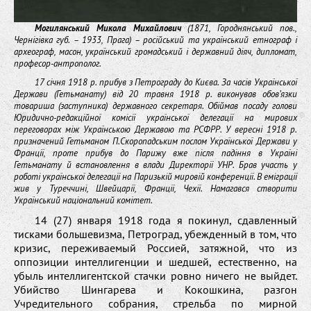
Могилянський Микола Михайлович
(1871, Городнянський пов.,
Чернігівка губ. – 1933, Прага) – російський та український етнограф і
археограф, масон, український громадський і державний діяч, дипломат,
професор-антрополог.
17 січня 1918 р. прибув з Петрограду до Києва. За часів Української
Держави (Гетьманату) від 20 травня 1918 р. виконував обов’язки
товариша (заступника) державного секретаря. Обіймав посаду голови
Юридично-редакційної комісії української делегації на мирових
переговорах між Українською Державою та РСФРР. У вересні 1918 р.
призначений Гетьманом П.Скоропадським послом Української Держави у
Франції, проте прибув до Парижу вже після падіння в Україні
Гетьманату й встановлення в влади Директорії УНР. Брав участь у
роботі української делегації на Паризькій мировій конференції. В еміграції
жив у Туреччині, Швейцарії, Франції, Чехії. Намагався створити
Український національний комітет.
14 (27) января 1918 года я покинул, сдавленный
тисками большевизма, Петроград, убежденный в том, что
кризис, переживаемый Россией, затяжной, что из
оппозиции интеллигенции и шедшей, естественно, на
убыль интеллигентской стачки ровно ничего не выйдет.
Убийство Шингарева и Кокошкина, разгон
Учредительного собрания, стрельба по мирной