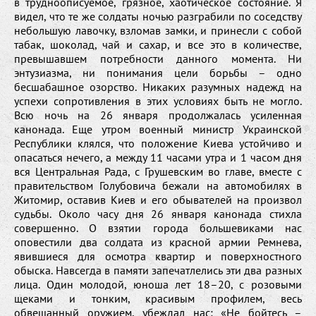
в трудноописуемое, грязное, хаотическое состояние. Я
видел, что те же солдаты ночью разграбили по соседству
небольшую лавочку, взломав замки, и принесли с собой
табак, шоколад, чай и сахар, и все это в количестве,
превышавшем потребности данного момента. Ни
энтузиазма, ни понимания цели борьбы – одно
бесшабашное озорство. Никаких разумных надежд на
успехи сопротивления в этих условиях быть не могло.
Всю ночь на 26 января продолжалась усиленная
канонада. Еще утром военный министр Украинской
Республики клялся, что положение Киева устойчиво и
опасаться нечего, а между 11 часами утра и 1 часом дня
вся Центральная Рада, с Грушевским во главе, вместе с
правительством Голубовича бежали на автомобилях в
Житомир, оставив Киев и его обывателей на произвол
судьбы. Около часу дня 26 января канонада стихла
совершенно. О взятии города большевиками нас
оповестили два солдата из красной армии Ремнева,
явившиеся для осмотра квартир и поверхностного
обыска. Навсегда в памяти запечатлелись эти два разных
лица. Один молодой, юноша лет 18–20, с розовыми
щеками и тонким, красивым профилем, весь
обвешанный оружием, убеждал нас: «Не бойтесь –