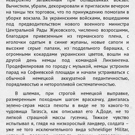
Вычистили, убрали, декорировали и пригласили вечером
на танцы тех торговок, что по принуждению помогали в
уборке вокзала. За украинскими войсками, вошедшими
под предводительством нового военного министра
Центральной Рады Жуковского, численно возросшими,
благодаря привезенным из германского плена, с
иголочки одетым в синие жупаны, новые сапоги и
высокие серые папахи, из поддельного барашка, с
огромными кокардами украинских цветов, вошли на
другой день немцы под командой Линзингена.
Продефилировав по городу с музыкой, немцы устроили
парад на Софиевской площади и начали устраиваться с
обычной немецкой аккуратной педантичностью,
порядливостью и неторопливой систематичностью.
В шлемах, при строгой немецкой выправке,
размеренным походным шагом враскачку, двигалась
зелено-серая масса пехоты в виде не то какого-то
чудовища Tarasc'a, как описывал его А.Доде, не то
липкой страшной массы гусениц. Тяжкое чувство
испытывал я, глядя на низкорослый ландвер, солдата –
уже не того исключительного вида schneidiger Militar,