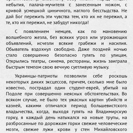
небытия, палача-мучителя с занесенным ножом, с
кривой усмешкой циничного, наглого бесстыдства. Не
дай Бог пережить эти чувства тем, кто их не пережил, а
те, кто их пережил, не забудут никогда!
С появлением немцев, как по мановению
волшебного жезла, без всяких угроз или угрожающих
объявлений, исчезли всякие грабежи и насилия.
Обыватель вздохнул свободно. Даже поздней ночью
стало совершенно безопасно гулять по улицам.
Открылись театры, синема, рестораны, жизнь заиграла
быстрым темпом свою вечную суетливую музыку.
Украинцы-патриоты позволили себе роскошь
некоторых диких эксцессов, причем, сколько мне было
известно, пострадал один студент-еврей, убитый на
Подоле при совершенно неясных обстоятельствах. Во
всяком случае, не было тех ужасных картин убийств и
казней, какими отличался период большевистского
владычества, когда, выходя гулять на Владимирскую
горку, я каждый день натыкался на новые трупы, на
разбросанные по дорожкам горки свежие человеческие
мозги, свежие лужи крови у стен Михайловского