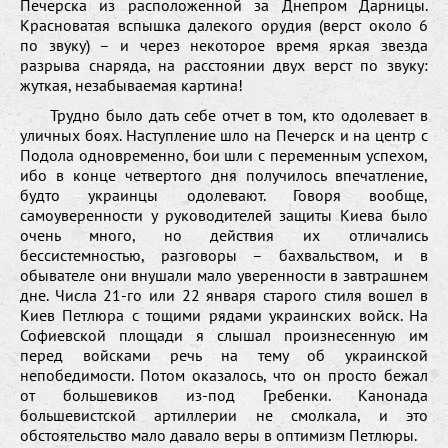
Печерска из расположенной за Днепром Дарницы.
Красноватая вспышка далекого орудия (верст около 6
по звуку) – и через некоторое время яркая звезда
разрыва снаряда, на расстоянии двух верст по звуку:
жуткая, незабываемая картина!
Трудно было дать себе отчет в том, кто одолевает в
уличных боях. Наступление шло на Печерск и на центр с
Подола одновременно, бои шли с переменным успехом,
ибо в конце четвертого дня получилось впечатление,
будто украинцы одолевают. Говоря вообще,
самоуверенности у руководителей защиты Киева было
очень много, но действия их отличались
бессистемностью, разговоры – бахвальством, и в
обывателе они внушали мало уверенности в завтрашнем
дне. Числа 21-го или 22 января старого стиля вошел в
Киев Петлюра с тощими рядами украинских войск. На
Софиевской площади я слышал произнесенную им
перед войсками речь на тему об украинской
непобедимости. Потом оказалось, что он просто бежал
от большевиков из-под Гребенки. Канонада
большевистской артиллерии не смолкала, и это
обстоятельство мало давало веры в оптимизм Петлюры.