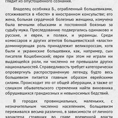
глядит из опустошенного сознания.
Владелец особняка Б., ограбленный большевиками,
отсиживается в «бесте» в иностранном консульстве; его
жена, больная сердечной болезнью женщина, измучена
была вечными обысками и постоянной боязнью за
судьбу мужа. Преследованию подвергались одинаково и
русские, и евреи, и поляки, и украинцы. Среди
комиссаров и других агентов большевистской «власти»
доминирующая роль принадлежит великороссам, хотя
были и украинские большевики, как, например, сын
писателя Коцюбинский; евреи при этом не играли ни
выдающейся роли, ни численно не превышали других
национальностей. Справедливость требует категорически
опровергнуть распространенную легенду, будто весь
большевизм питается главным образом еврейскими
силами. Происходит это от общей аберрации, а также от
слишком обывательского стремления найти виновника
обрушившихся грандиозных и невыносимых бедствий.
В городах провинциальных, маленьких, с
незначительным численно населением, большевизм
переживался весьма различно, в зависимости от личного
характера стоявших во главе временной власти