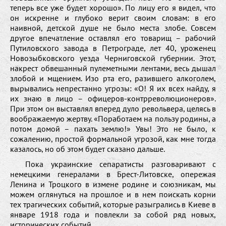
теперь все уже будет хорошо». По лицу его я видел, что
он искренне и глубоко верит своим словам: в его
наивной, детской душе не было места злобе. Совсем
другое впечатление оставлял его товарищ – рабочий
Путиловского завода в Петрограде, лет 40, уроженец
Новозыбковского уезда Черниговской губернии. Этот,
накрест обвешанный пулеметными лентами, весь дышал
злобой и мщением. Изо рта его, разившего алкоголем,
вырывались непрестанно угрозы: «О! Я их всех найду, я
их знаю в лицо – офицеров-контрреволюционеров».
При этом он выставлял вперед дуло револьвера, целясь в
воображаемую жертву. «Поработаем на пользу родины, а
потом домой – пахать землю!» Увы! Это не было, к
сожалению, простой формальной угрозой, как мне тогда
казалось, но об этом будет сказано дальше.
Пока украинские сепаратисты разговаривают с
немецкими генералами в Брест-Литовске, опережая
Ленина и Троцкого в измене родине и союзникам, мы
можем оглянуться на прошлое и в нем поискать корни
тех трагических событий, которые разыгрались в Киеве в
январе 1918 года и повлекли за собой ряд новых,
исторических событий.