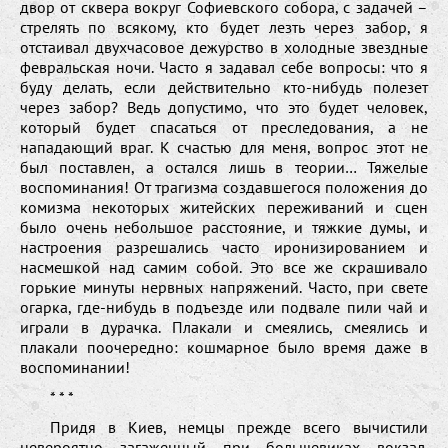
двор от сквера вокруг Софиевского собора, с задачей –
стрелять по всякому, кто будет лезть через забор, я
отстаивал двухчасовое дежурство в холодные звездные
февральская ночи. Часто я задавал себе вопросы: что я
буду делать, если действительно кто-нибудь полезет
через забор? Ведь допустимо, что это будет человек,
который будет спасаться от преследования, а не
нападающий враг. К счастью для меня, вопрос этот не
был поставлен, а остался лишь в теории… Тяжелые
воспоминания! От трагизма создавшегося положения до
комизма некоторых житейских переживаний и сцен
было очень небольшое расстояние, и тяжкие думы, и
настроения разрешались часто иронизированием и
насмешкой над самим собой. Это все же скрашивало
горькие минуты нервных напряжений. Часто, при свете
огарка, где-нибудь в подъезде или подвале пили чай и
играли в дурачка. Плакали и смеялись, смеялись и
плакали поочередно: кошмарное было время даже в
воспоминании!
* * *
Придя в Киев, немцы прежде всего вычистили
невероятно загаженный при большевиках вокзал.