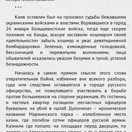
* * *
Киев оставлен был на произвол судьбы бежавшими
украинскими войсками и властями. Ворвавшиеся в город
26 января большевистские войска, тогда еще скорее
похожие на банды, вскоре заставили кошмаром своей
«деятельности» забыть кошмар и ужас девятидневной
бомбардировки. Зеленые, изможденные голодовкой,
бессонницей и пережитыми волнениями, лица
обывателей исказились ужасом безумия и тупой, усталой
безнадежности.
Началась в самом прямом смысле этого слова
отвратительная бойня, избиение вне всякого разбора,
суда или следствия оставшегося в городе русского
офицерства, не пожелавшего участвовать в борьбе
против большевиков на стороне украинцев. Из гостиниц
и частных квартир потащили несчастных офицеров
буквально на убой в «штаб Духонина» – ироническое
название Мариинского парка – излюбленное место
казни, где погибли сотни офицеров русской армии.
Казнили где попало: на площадке перед дворцом, по
дороге на Александровском спуске, а то и просто где и