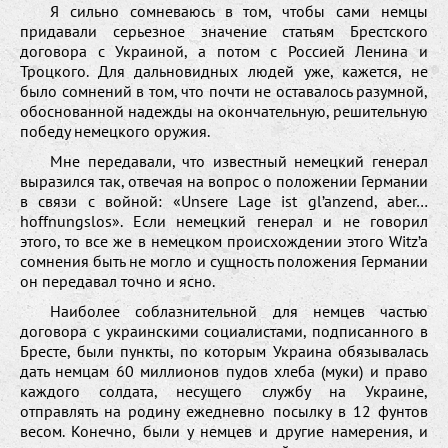
Я сильно сомневаюсь в том, чтобы сами немцы
придавали серьезное значение статьям Брестского
договора с Украиной, а потом с Россией Ленина и
Троцкого. Для дальновидных людей уже, кажется, не
было сомнений в том, что почти не оставалось разумной,
обоснованной надежды на окончательную, решительную
победу немецкого оружия.
Мне передавали, что известный немецкий генерал
выразился так, отвечая на вопрос о положении Германии
в связи с войной: «Unsere Lage ist gl’anzend, aber…
hoffnungslos». Если немецкий генерал и не говорил
этого, то все же в немецком происхождении этого Witz’a
сомнения быть не могло и сущность положения Германии
он передавал точно и ясно.
Наиболее соблазнительной для немцев частью
договора с украинскими социалистами, подписанного в
Бресте, были пункты, по которым Украина обязывалась
дать немцам 60 миллионов пудов хлеба (муки) и право
каждого солдата, несущего службу на Украине,
отправлять на родину ежедневно посылку в 12 фунтов
весом. Конечно, были у немцев и другие намерения, и