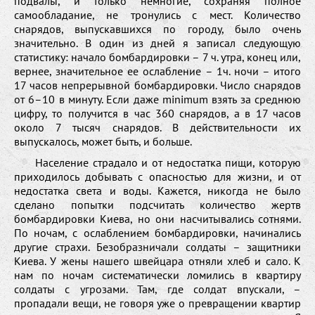
подвалы, и только немногие, сохраняя полное
самообладание, не тронулись с мест. Количество
снарядов, выпускавшихся по городу, было очень
значительно. В один из дней я записал следующую
статистику: начало бомбардировки – 7 ч. утра, конец или,
вернее, значительное ее ослабление – 1ч. ночи – итого
17 часов непрерывной бомбардировки. Число снарядов
от 6–10 в минуту. Если даже minimum взять за среднюю
цифру, то получится в час 360 снарядов, а в 17 часов
около 7 тысяч снарядов. В действительности их
выпускалось, может быть, и больше.
Население страдало и от недостатка пищи, которую
приходилось добывать с опасностью для жизни, и от
недостатка света и воды. Кажется, никогда не было
сделано попытки подсчитать количество жертв
бомбардировки Киева, но они насчитывались сотнями.
По ночам, с ослаблением бомбардировки, начинались
другие страхи. Безобразничали солдаты – защитники
Киева. У жены нашего швейцара отняли хлеб и сало. К
нам по ночам систематически ломились в квартиру
солдаты с угрозами. Там, где солдат впускали, –
пропадали вещи, не говоря уже о превращении квартир