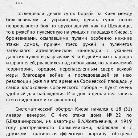
* * *
Последовали девять суток борьбы за Киев между
большевиками и украинцами, девять суток почти
непрерывного боя, то врукопашную, как на Щекавице,
то в ружейно-пулеметную на улицах и площадях Киева, с
броневиками, осыпавшими пулями особенно нижние
этажи домов, причем треск ружей и пулеметов
заглушался артиллерийской канонадой с уханьем
далеких пушек и разрывами 3- и 6-дюймовых снарядов
и шрапнелей, рвавшихся над небольшим, по занимаемой
территории, городом, перенаселенным сверх всякой
меры благодаря войне и последовавшей за нею
революции (жил я в это время на Софиевской площади, у
самой колокольни Софиевского собора – пункт очень
удобный для наблюдения. Изо дня в день я вел запись
всего виденного и слышанного).
Систематический обстрел Киева начался с 18 (31)
января вечером. С 4-го этажа дома №22 по
Б.Владимирской, из квартиры В.А.Жолткевича, в 1919
году расстрелянного большевиками, наблюдал я с
друзьями трагически-эффектную картину обстрела