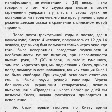
манифестации интеллигенции 5 (18) января явно
говорили о том, что узурпаторы власти в своем
стремлении удержать эту власть в своих руках не
остановятся ни перед чем, что все преступления старого
режима детская сказка в сравнении с цинизмом новой
тирании.
После почти трехсуточной езды в поезде, где в
нашем купе, вместо 4 человек, помещалось от 12 до 14
человек, где выход был возможен только через окно, где
грязь была невероятная, вследствие скученности и
необходимости тут же питаться, при невозможности
вымыть руки, 17 (30) января, на склоне туманного,
зимнего, короткого дня, мы подъезжали к Киеву, причем
поезд поминутно останавливался, так как станция Киев I
не была свободна. При каждой остановке отчетливо
слышны были звуки редкой канонады. Угроза
большевиков украинским сепаратистам, печатно
высказанная в «Правде»: «… через несколько дней мы
возьмем Киев», начала фактически приводиться в
исполнение.
Это были первые выстрелы по Киеву армии