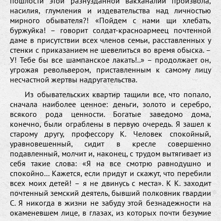
пошлости этой разнузданной вакханалии произвола,
насилия, глумления и издевательства над личностью
мирного обывателя?! «Пойдем с нами щи хлебать,
буржуйка! – говорит солдат-красноармеец почтенной
даме в присутствии всех членов семьи, расставленных у
стенки с приказанием не шевелиться во время обыска. –
У! Тебе бы все шампанское лакать!..» – продолжает он,
угрожая револьвером, приставленным к самому лицу
несчастной жертвы надругательства.
Из обывательских квартир тащили все, что попало,
сначала наиболее ценное: деньги, золото и серебро,
всякого рода ценности. Богатые заведомо дома,
конечно, были ограблены в первую очередь. Я зашел к
старому другу, профессору К. Человек спокойный,
уравновешенный, сидит в кресле совершенно
подавленный, молчит и, наконец, с трудом вытягивает из
себя такие слова: «Я на все смотрю равнодушно и
спокойно… Кажется, если придут и скажут, что перебили
всех моих детей! – я не двинусь с места». К К. заходит
почтенный земский деятель, бывший полковник гвардии
С. Я никогда в жизни не забуду этой безнадежности на
окаменевшем лице, в глазах, из которых почти безумие