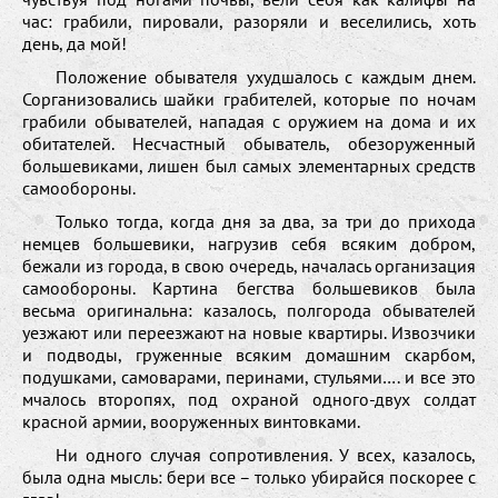
час: грабили, пировали, разоряли и веселились, хоть
день, да мой!
Положение обывателя ухудшалось с каждым днем.
Сорганизовались шайки грабителей, которые по ночам
грабили обывателей, нападая с оружием на дома и их
обитателей. Несчастный обыватель, обезоруженный
большевиками, лишен был самых элементарных средств
самообороны.
Только тогда, когда дня за два, за три до прихода
немцев большевики, нагрузив себя всяким добром,
бежали из города, в свою очередь, началась организация
самообороны. Картина бегства большевиков была
весьма оригинальна: казалось, полгорода обывателей
уезжают или переезжают на новые квартиры. Извозчики
и подводы, груженные всяким домашним скарбом,
подушками, самоварами, перинами, стульями…. и все это
мчалось второпях, под охраной одного-двух солдат
красной армии, вооруженных винтовками.
Ни одного случая сопротивления. У всех, казалось,
была одна мысль: бери все – только убирайся поскорее с