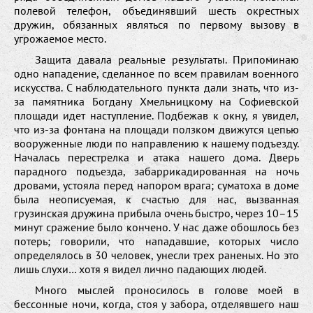
полевой телефон, объединявший шесть окрестных
дружин, обязанных являться по первому вызову в
угрожаемое место.
Защита давала реальные результаты. Припоминаю
одно нападение, сделанное по всем правилам военного
искусства. С наблюдательного пункта дали знать, что из-
за памятника Богдану Хмельницкому на Софиевской
площади идет наступление. Подбежав к окну, я увидел,
что из-за фонтана на площади ползком движутся цепью
вооруженные люди по направлению к нашему подъезду.
Началась перестрелка и атака нашего дома. Дверь
парадного подъезда, забаррикадированная на ночь
дровами, устояла перед напором врага; суматоха в доме
была неописуемая, к счастью для нас, вызванная
грузинская дружина прибыла очень быстро, через 10–15
минут сражение было кончено. У нас даже обошлось без
потерь; говорили, что нападавшие, которых число
определялось в 30 человек, унесли трех раненых. Но это
лишь слухи… хотя я видел лично падающих людей.
Много мыслей проносилось в голове моей в
бессонные ночи, когда, стоя у забора, отделявшего наш