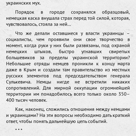
украинских мух.
Порядок в городе сохранялся образцовый,
немецкая каска внушала страх перед той силой, которая,
чувствовалось, стояла за ней…
Что же делали оставшиеся у власти украинцы –
социалисты, чем проявили они свое творчество в
момент, когда руки у них были развязаны, под охраной
немецких штыков, быстро угнавших свирепых
большевиков за пределы украинской территории?
Небольшие отряды немцев проникли к концу марта
даже в Крым и создали там правительство из местных
русских элементов под председательством генерала
Сулькевича. Немцы нигде не встретили никаких
сопротивлений. Для мирной оккупации огромнейшей
территории им понадобилось всего только около 350–
400 тысяч человек.
Как, наконец, сложились отношения между немцами
и украинцами? На эти вопросы необходимо дать краткий
ответ, чтобы понять дальнейшую цепь событий.
* * *