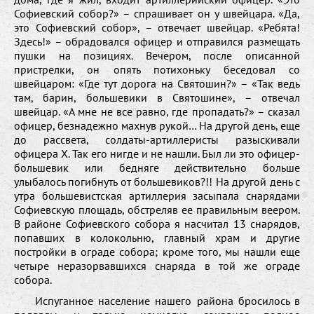
Софиевский собор?» – спрашивает он у швейцара. «Да,
это Софиевский собор», – отвечает швейцар. «Ребята!
Здесь!» – обрадовался офицер и отправился размещать
пушки на позициях. Вечером, после описанной
пристрелки, он опять потихоньку беседовал со
швейцаром: «Где тут дорога на Святошин?» – «Так ведь
там, барин, большевики в Святошине», – отвечал
швейцар. «А мне не все равно, где пропадать?» – сказал
офицер, безнадежно махнув рукой… На другой день, еще
до рассвета, солдаты-артиллеристы разыскивали
офицера X. Так его нигде и не нашли. Был ли это офицер-
большевик или бедняге действительно больше
улыбалось погибнуть от большевиков?!! На другой день с
утра большевистская артиллерия засыпала снарядами
Софиевскую площадь, обстреляв ее правильным веером.
В районе Софиевского собора я насчитал 13 снарядов,
попавших в колокольню, главный храм и другие
постройки в ограде собора; кроме того, мы нашли еще
четыре неразорвавшихся снаряда в той же ограде
собора.
Испуганное население нашего района бросилось в