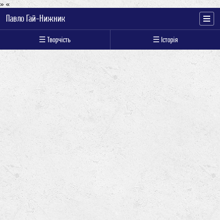
» «
Павло Гай-Нижник
☰ Творчість
☰ Історія