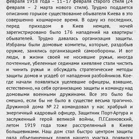
февраля 1918 года – 11–17 февраля старого стиля (24
февраля – 2 марта нового стиля). Трудно поддается
описанию горькое существование обывателя Киева в это
совершенно кошмарное время. В одну из последних,
перед приходом в Киев немцев, ночей
зарегистрировано было 176 нападений на квартиры
обывателей. Трудно давалась организация защиты.
Избраны были домовые комитеты, которые, раздобыв
оружие, занялись организацией самообороны. И вот
люди, в жизни своей не носившие ружья, иногда
почтенные, убеленные сединами киевляне стали чистить
и чинить ружья и обсуждать стратегические методы
защиты домов и усадеб от нападения разбойников. Кое-
где начали появляться уцелевшие офицеры, взявшие,
естественно, на себя организацию защиты и команду над
домовыми военными дружинами. Все это было бы
смешно, если бы не было в существе весьма трагично.
Дружиной дома №22 командовал у нас храбрый и
энергичный кадровый офицер, Защитник Порт-Артура и
заслуженный герой великой войны, П.Г.Сахновский,
летом 1919 года тоже расстрелянный в Киеве
большевиками. Наш дом стал быстро центром защиты
ряда объединенных домов нашего участка, появился