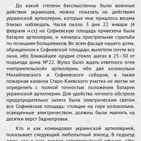
До какой степени бессмысленны были военные
действия украинцев, можно показать на действиях
украинской артиллерии, которые мне пришлось весьма
близко наблюдать. Часов около 3 дня 22 января (4
февраля н.ст.) на Софиевскую площадь привезена была
батарея артиллерии, и началась пристрельная стрельба
по позициям большевиков. Во всем фасаде нашего дома,
обращенном к Софиевской площади, вылетели почти все
окна, ибо ближайшее орудие стояло шагах в 25–30 от
подъезда дома №22. Жутко было ждать ответного огня
«неприятельской» артиллерии, ибо две колокольни
Михайловского и Софиевского соборов, а также
пожарная каланча Старо-Киевского участка не могли не
определить с полной точностью положения батареи
украинской артиллерии. Для удобства ночного обстрела
предупредительно залита была электрическим светом
вся Софиевская площадь: стоящие на горе колокольни,
освещенные электричеством, должны были маячить на
десятки верст Заднепровья.
Кто и как командовал украинской артиллерией,
показывает следующий любопытный эпизод. В подъезд
дома, где я жил, входит артиллерийский офицер. «Это