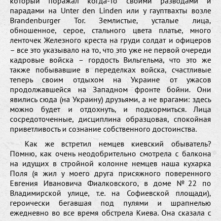
который поражал когда-то своими разводами и
парадами на Unter den Linden или у гауптвахты возле
Brandenburger Tor. Землистые, усталые лица,
обношенное, серое, стального цвета платье, много
ленточек Железного креста на груди солдат и офицеров
– все это указывало на то, что это уже не первой очереди
кадровые войска – гордость Вильгельма, что это же
также побывавшие в переделках войска, счастливые
теперь своим отдыхом на Украине от ужасов
продолжавшейся на Западном фронте бойни. Они
явились сюда (на Украину) друзьями, а не врагами: здесь
можно будет и отдохнуть, и подкормиться. Лица
сосредоточенные, дисциплина образцовая, спокойная
приветливость и сознание собственного достоинства.
Как же встретил немцев киевский обыватель?
Помню, как очень неодобрительно смотрела с балкона
на идущих в стройной колонне немцев наша кухарка
Поля (я жил у моего друга присяжного поверенного
Евгения Ивановича Фиалковского, в доме №22 по
Владимирской улице, т.е. на Софиевской площади),
героически бегавшая под пулями и шрапнелью
ежедневно во все время обстрела Киева. Она сказала с