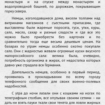
монастыря и на спуске между монастырем и
водопроводной башней, по дорожкам, покрывающим
горку сквера.
Немцы, изголодавшиеся дома, висели толпами над
витринами магазинов с съестными припасами, где
выставлены были жареные поросята, гуси, утки, куры,
сало, масло, сахар и разные сладости и где все это
можно было приобрести без карточек и по
сравнительно тогда еще весьма дешевым ценам. На
базарах по утрам немцы особенно охотно покупали
сало. Они с жадностью жевали огромные куски вкусного
малороссийского сала: велика была, очевидно,
потребность организма в жирах, от недостатка которых
давно уже страдала вся Германия.
Деятельность немцев, особенно в первый период,
проявилась в прокладывании по всему городу
телефонного сообщения для своих военно-полевых
надобностей.
С утра до ночи лазали они с кошками на ногах по
телеграфным столбам, все опутывая своими сетями – ни
дать ни взять пауки ткали свои тенета для ловли жирных