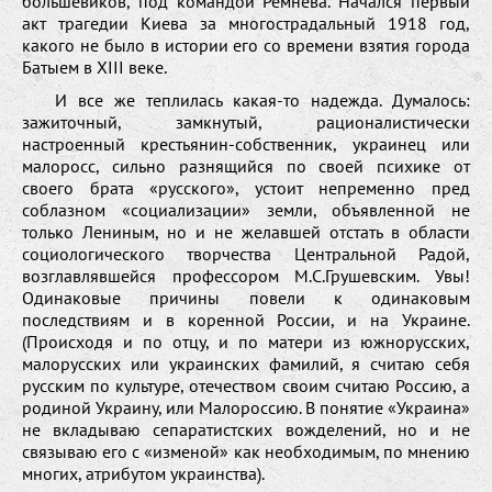
большевиков, под командой Ремнева. Начался первый
акт трагедии Киева за многострадальный 1918 год,
какого не было в истории его со времени взятия города
Батыем в XIII веке.
И все же теплилась какая-то надежда. Думалось:
зажиточный, замкнутый, рационалистически
настроенный крестьянин-собственник, украинец или
малоросс, сильно разнящийся по своей психике от
своего брата «русского», устоит непременно пред
соблазном «социализации» земли, объявленной не
только Лениным, но и не желавшей отстать в области
социологического творчества Центральной Радой,
возглавлявшейся профессором М.С.Грушевским. Увы!
Одинаковые причины повели к одинаковым
последствиям и в коренной России, и на Украине.
(Происходя и по отцу, и по матери из южнорусских,
малорусских или украинских фамилий, я считаю себя
русским по культуре, отечеством своим считаю Россию, а
родиной Украину, или Малороссию. В понятие «Украина»
не вкладываю сепаратистских вожделений, но и не
связываю его с «изменой» как необходимым, по мнению
многих, атрибутом украинства).