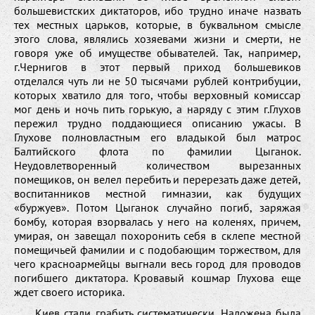
большевистских диктаторов, ибо трудно иначе назвать
тех местных царьков, которые, в буквальном смысле
этого слова, являлись хозяевами жизни и смерти, не
говоря уже об имуществе обывателей. Так, например,
г.Чернигов в этот первый приход большевиков
отделался чуть ли не 50 тысячами рублей контрибуции,
которых хватило для того, чтобы верховный комиссар
мог день и ночь пить горькую, а наряду с этим г.Глухов
пережил трудно поддающиеся описанию ужасы. В
Глухове полновластным его владыкой был матрос
Балтийского флота по фамилии Цыганок.
Неудовлетворенный количеством вырезанных
помещиков, он велел перебить и перерезать даже детей,
воспитанников местной гимназии, как будущих
«буржуев». Потом Цыганок случайно погиб, заряжая
бомбу, которая взорвалась у него на коленях, причем,
умирая, он завещал похоронить себя в склепе местной
помещичьей фамилии и с подобающим торжеством, для
чего красноармейцы выгнали весь город для проводов
погибшего диктатора. Кровавый кошмар Глухова еще
ждет своего историка.
Киев стали грабить систематически. Наложена была