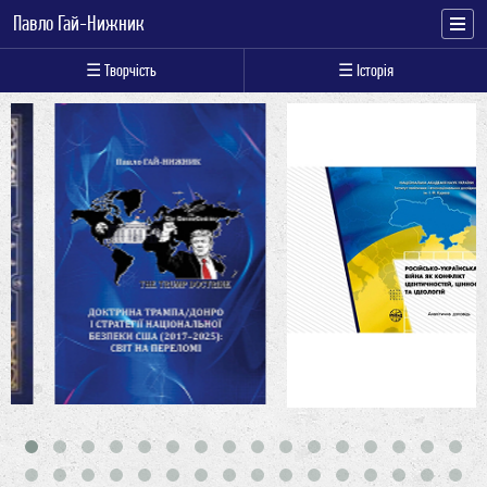
Павло Гай-Нижник
☰ Творчість
☰ Історія