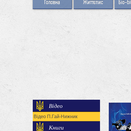
Головна
Життєпис
Біо-бі
Відео
Відео П.Гай-Нижник
Книги