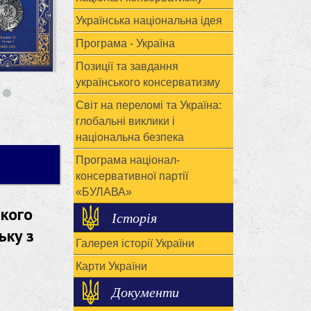
Українська національна ідея
Програма - Україна
Позиції та завдання
українського консерватизму
Світ на переломі та Україна:
глобальні виклики і
національна безпека
Програма націонал-
консервативної партії
«БУЛАВА»
ького
Історія
ьку з
Галерея історії України
Карти України
Документи