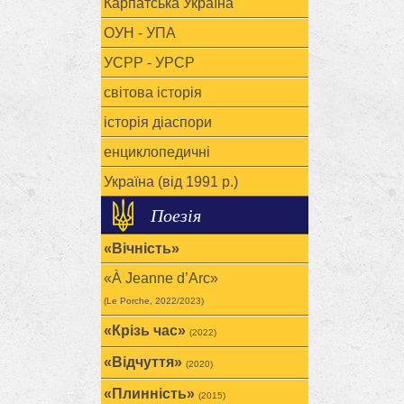
Карпатська Україна
ОУН - УПА
УСРР - УРСР
світова історія
історія діаспори
енциклопедичні
Україна (від 1991 р.)
Поезія
«Вічність»
«À Jeanne d’Arc»
(Le Porche, 2022/2023)
«Крізь час»
(2022)
«Відчуття»
(2020)
«Плинність»
(2015)