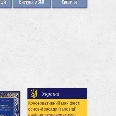
ацій
Виступи в ЗМІ
Світлини
Україна
Консервативний маніфест:
основні засади (заповіді)
націонал-консерватизму