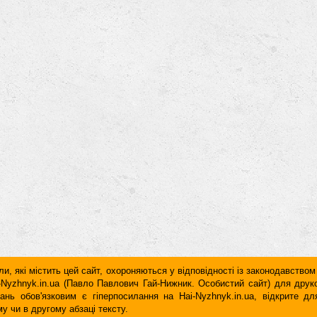
и, які містить цей сайт, охороняються у відповідності із законодавством
ai-Nyzhnyk.in.ua (Павло Павлович Гай-Нижник. Особистий сайт) для дру
дань обов'язковим є гiперпосилання на Hai-Nyzhnyk.in.ua, відкрите 
у чи в другому абзаці тексту.