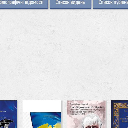
бліографічні відомості
Список видань
Список публік