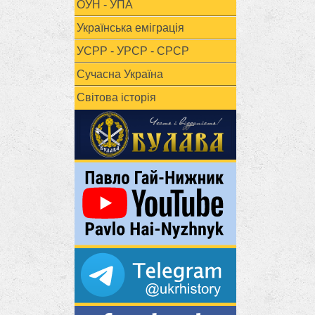
ОУН - УПА
Українська еміграція
УСРР - УРСР - СРСР
Сучасна Україна
Світова історія