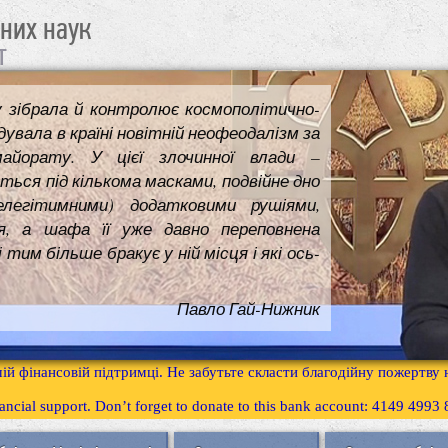
чних наук
т
у зібрала й контролює космополітично-
увала в країні новітній неофеодалізм за
майорату. У цієї злочинної влади –
ться під кількома масками, подвійне дно
елегітимними) додатковими рушіями,
я, а шафа її уже давно переповнена
им більше бракує у ній місця і які ось-
Павло Гай-Нижник
ій фінансовій підтримці. Не забутьте скласти благодійну пожертву
inancial support. Don’t forget to donate to this bank account: 4149 499