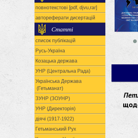
повнотекстові [pdf, djvu,rar]
автореферати дисертацій
Статті
список публікацій
Русь-Україна
Козацька держава
УНР (Центральна Рада)
Українська Держава
(Гетьманат)
Пет
ЗУНР (ЗОУНР)
щодо
УНР (Директорія)
діячі (1917-1922)
Гетьманський Рух