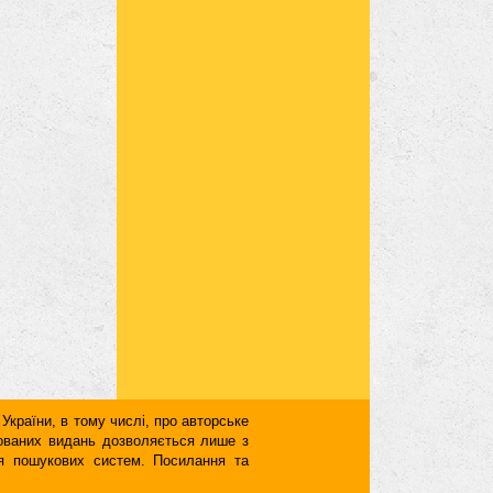
 України, в тому числі, про авторське
кованих видань дозволяється лише з
для пошукових систем. Посилання та