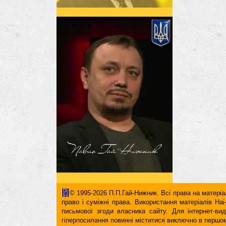
© 1995-2026 П.П.Гай-Нижник. Всі права на матеріал
право і суміжні права. Використання матерiалiв H
письмової згоди власника сайту. Для iнтернет-ви
гіперпосилання повинні міститися виключно в першом