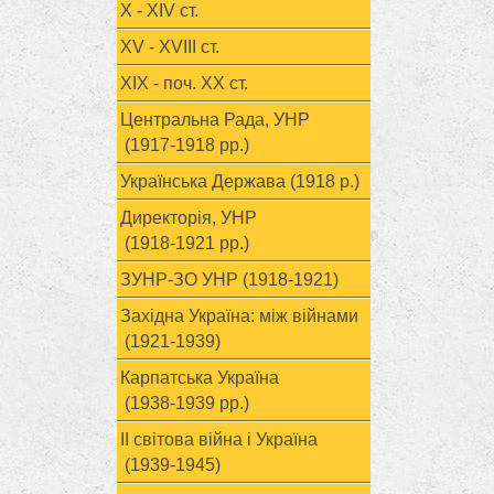
X - XIV ст.
XV - XVIII ст.
ХІХ - поч. ХХ ст.
Центральна Рада, УНР
(1917-1918 рр.)
Українська Держава (1918 р.)
Директорія, УНР
(1918-1921 рр.)
ЗУНР-ЗО УНР (1918-1921)
Західна Україна: між війнами
(1921-1939)
Карпатська Україна
(1938-1939 рр.)
ІІ світова війна і Україна
(1939-1945)