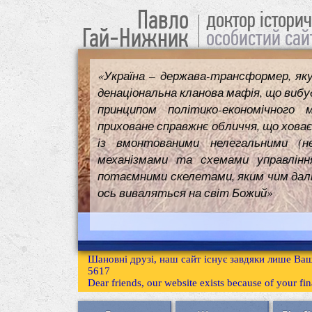
Павло
доктор істори
Гай-Нижник
особистий сай
«Україна – держава-трансформер, як
денаціональна кланова мафія, що вибуд
принципом політико-економічного 
приховане справжнє обличчя, що ховає
із вмонтованими нелегальними (н
механізмами та схемами управлінн
потаємними скелетами, яким чим далі т
ось виваляться на світ Божий»
Шановні друзі, наш сайт існує завдяки лише Ваш
5617
Dear friends, our website exists because of your f