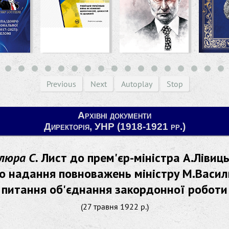
Previous
Next
Autoplay
Stop
Архівні документи
Директорія, УНР (1918-1921 рр.)
люра С.
Лист до прем'єр-міністра А.Лівиц
 надання повноважень міністру М.Васил
питання об'єднання закордонної роботи
(27 травня 1922 р.)