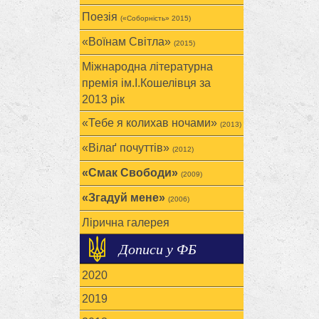
Поезія
(«Соборність» 2015)
«Воїнам Cвітла»
(2015)
Міжнародна літературна
премія ім.І.Кошелівця за
2013 рік
«Тебе я колихав ночами»
(2013)
«Вілаґ почуттів»
(2012)
«Смак Свободи»
(2009)
«Згадуй мене»
(2006)
Лірична галерея
Дописи у ФБ
2020
2019