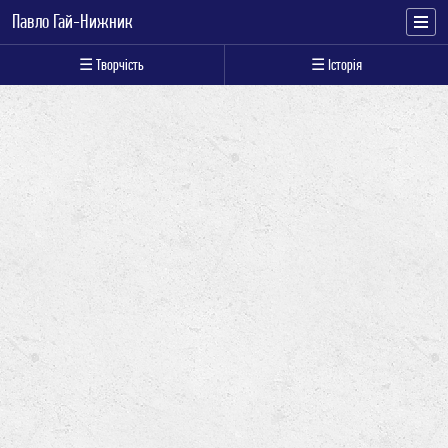
Павло Гай-Нижник
☰ Творчість
☰ Історія