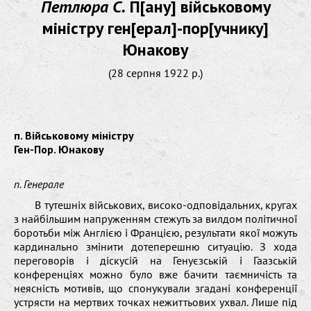
Петлюра С.
П[ану] військовому
міністру ген[ерал]-пор[учнику]
Юнакову
(28 серпня 1922 р.)
п. Військовому міністру
Ген-Пор. Юнакову
п. Генерале
В тутешніх військових, високо-одповідальних, кругах
з найбільшим напруженням стежуть за вилдом політичної
боротьби між Англією і Францією, результати якої можуть
кардинально змінити дотеперешню ситуацію. З хода
переговорів і діскусій на Генуєзській і Гаазській
конференціях можно було вже бачити таємничість та
неясність мотивів, що спонукували згадані конференції
устрясти на мертвих точках нежиттьових ухвал. Лише під