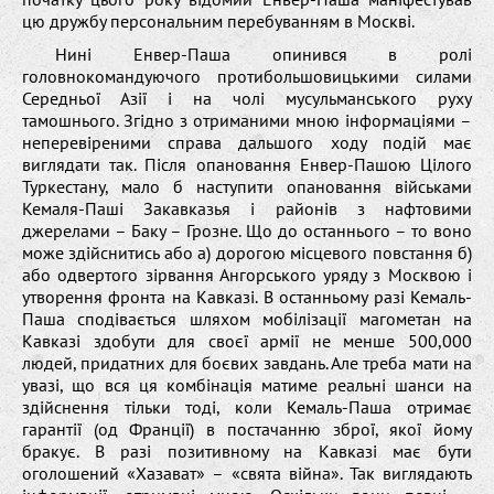
цю дружбу персональним перебуванням в Москві.
Нині Енвер-Паша опинився в ролі
головнокомандуючого протибольшовицькими силами
Середньої Азії і на чолі мусульманського руху
тамошнього. Згідно з отриманими мною інформаціями –
неперевіреними справа дальшого ходу подій має
виглядати так. Після опановання Енвер-Пашою Цілого
Туркестану, мало б наступити опановання військами
Кемаля-Паші Закавказья і районів з нафтовими
джерелами – Баку – Грозне. Що до останнього – то воно
може здійснитись або а) дорогою місцевого повстання б)
або одвертого зірвання Ангорського уряду з Москвою і
утворення фронта на Кавказі. В останньому разі Кемаль-
Паша сподівається шляхом мобілізації магометан на
Кавказі здобути для своєї армії не менше 500,000
людей, придатних для боєвих завдань. Але треба мати на
увазі, що вся ця комбінація матиме реальні шанси на
здійснення тільки тоді, коли Кемаль-Паша отримає
гарантії (од Франції) в постачанню зброї, якої йому
бракує. В разі позитивному на Кавказі має бути
оголошений «Хазават» – «свята війна». Так виглядають