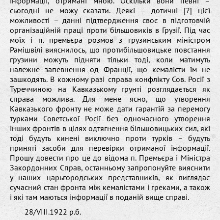
інформації, отримані мною. Оскільки вони певні –
сьогодні не можу сказати. Деякі – дотичні [?] цієї
можливості – данні підтвердження своє в підготовчій
організаційній праці проти більшовиків в Грузії. Під час
моїх і п. премьєра розмов з грузинським міністром
Рамішвілі вияснилось, що протибільшовицьке повстання
грузини можуть підняти тільки тоді, коли матимуть
належне запевнення од Франції, що кемалісти їм не
зашкодять. В кожному разі справа конфлікту Сов. Росії з
Туреччиною на Кавказькому грунті розглядається як
справа можлива. Для мене ясно, що утворення
Кавказького фронту не може дати гарантій за перемогу
турками Советської Росії без одночасного утворення
інших фронтів в цілях одтягнення більшовицьких сил, які
тоді будуть кинені виключно проти турків – будуть
приняті засоби для перевірки отриманої інформації.
Прошу довести про це до відома п. Премьєра і Міністра
Закордонних Справ, останньому запропонуйте вияснити
у наших царьгородських представників, як виглядає
сучасний стан фронта між кемалістами і греками, а також
і які там маються інформації в поданій вище справі.
28/VIII.1922 р.б.