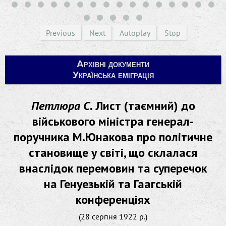
Previous
Next
Autoplay
Stop
Архівні документи
Українська еміграція
Петлюра С.
Лист (таємний) до
військового міністра генерал-
поручника М.Юнакова про політичне
становище у світі, що склалася
внаслідок перемовин та суперечок
на Генуезькій та Гаагській
конференціях
(28 серпня 1922 р.)