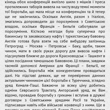
кінець обох конференцій вилізло шило з мішків і преса
протилежних таборів вивела на чисту воду темні моменти
тої боротьби, що мала місце на конференціях та й тепер
ще не закінчилась. Оскільки Англія, разом з Італією,
змагались допроводити до порозуміння з Советською
владою, оскільки Франція – Бельгія саботували це
порозуміння. Кісткою незгоди була суперечка про
бакинську та закавказську нафту і туркестанську бавовну.
Англія готова була взяти на себе вибудову залізниць
Петроград – Москва – Петровськ – Баку, щоби, таким
чином, мати в своїх руках дорогу для вивоза нафти і
підсунутиев ближче до дороги Красноводськ – Ташкент в
цілях посідання тамошньою бавовною. Ці плани, завдяки
таємній допомозі Америки для Франції – Бельгії, не
здійснились. Боротьба між конкурентами провадиться
далі. На підставі деяких, ще не перевірених данних
актуальним чинником цієї боротьби є Туреччина, зглядно
уряд Кемаля-Паші. Бажаючи за всяку ціну добитись
одміни Севрського Трактату, Ангорський уряд, як Вам
відомо, провадив боротьбу з греками і вступив в дружні
договори з Советськими урядами Росії та України,
підписавши навіть ніби військові конвенції з ними. Ще в
початку цього року відомий Енвер-Паша маніфестував