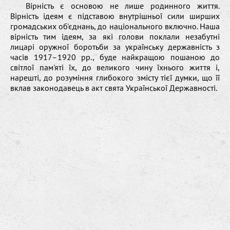
Вірність є основою не лише родинного життя.
Вірність ідеям є підставою внутрішньої сили ширших
громадських об'єднань, до національного включно. Наша
вірність тим ідеям, за які голови поклали незабутні
лицарі оружної боротьби за українську державність з
часів 1917–1920 рр., буде найкращою пошаною до
світлої пам'яті їх, до великого чину їхнього життя і,
нарешті, до розуміння глибокого змісту тієї думки, що її
вклав законодавець в акт свята Української Державності.