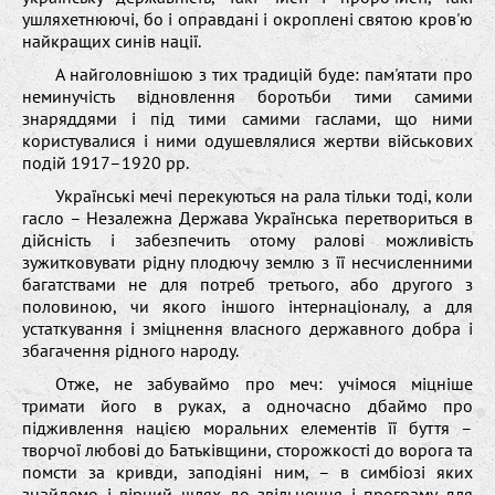
ушляхетнюючі, бо і оправдані і окроплені святою кров'ю
найкращих синів нації.
А найголовнішою з тих традицій буде: пам'ятати про
неминучість відновлення боротьби тими самими
знаряддями і під тими самими гаслами, що ними
користувалися і ними одушевлялися жертви військових
подій 1917–1920 рр.
Українські мечі перекуються на рала тільки тоді, коли
гасло – Незалежна Держава Українська перетвориться в
дійсність і забезпечить отому ралові можливість
зужитковувати рідну плодючу землю з її несчисленними
багатствами не для потреб третього, або другого з
половиною, чи якого іншого інтернаціоналу, а для
устаткування і зміцнення власного державного добра і
збагачення рідного народу.
Отже, не забуваймо про меч: учімося міцніше
тримати його в руках, а одночасно дбаймо про
підживлення нацією моральних елементів її буття –
творчої любові до Батьківщини, сторожкості до ворога та
помсти за кривди, заподіяні ним, – в симбіозі яких
знайдемо і вірний шлях до звільнення і програму для