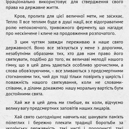
ірраціонально використовує для ствердження свого
права на державне життя.
Кров, пролита для цієї величної мети, не засихає.
Тепло її все теплим буде в душі нації, все відограватиме
ролю непокоючого, тривожного ферменту, що нагадує
про нескінчене і кличе на продовження розпочатого.
З цим чуттям завжди переживаю я наше свято
державності. Воно все зв'язується у мене з дорогими,
незабутніми образами тих, хто дав нам право його
святкувати, подібно до того, як величаві мелодії нашого
гімну, що в цей день здаються особливо урочистими, а
слова обов'язуючими, – все зливаються з предсмертними
стогнаннями тих, чий дух тоді тільки повірить у щирість і
поважність нашого святкування, коли не словами-
співами, а ділами докажемо нашу моральну вартість бути
достойними свята.
Хай же в цей день ми глибше, як коли, відчуємо
велику вагу предсмертних заповітів наших лицарів.
Хай свято сьогоднішнє навчить нас шанувати пам'ять
полеглих і бережно плекати традиції боротьби за
українську державність, такі чисті і пророчисті, такі