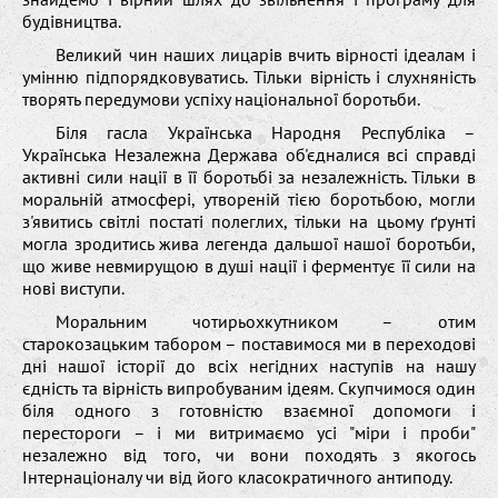
будівництва.
Великий чин наших лицарів вчить вірності ідеалам і
умінню підпорядковуватись. Тільки вірність і слухняність
творять передумови успіху національної боротьби.
Біля гасла Українська Народня Республіка –
Українська Незалежна Держава об'єдналися всі справді
активні сили нації в її боротьбі за незалежність. Тільки в
моральній атмосфері, утвореній тією боротьбою, могли
з'явитись світлі постаті полеглих, тільки на цьому ґрунті
могла зродитись жива легенда дальшої нашої боротьби,
що живе невмирущою в душі нації і ферментує її сили на
нові виступи.
Моральним чотирьохкутником – отим
старокозацьким табором – поставимося ми в переходові
дні нашої історії до всіх негідних наступів на нашу
єдність та вірність випробуваним ідеям. Скупчимося один
біля одного з готовністю взаємної допомоги і
перестороги – і ми витримаємо усі "міри і проби"
незалежно від того, чи вони походять з якогось
Інтернаціоналу чи від його класократичного антиподу.