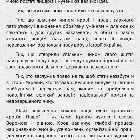
мною постаті лицарів і мучеників великої ідеї.
Тих, що життям своїм заплатили за свою віру в неї.
Тих, що власним чином крові і праці, гарячого
патріотизму і виконання обов'язку, умінням – для одних
слухатись і для других наказувати, а обом і разом
коритись вищим наказам нації, через її вождя
переказаним, розпочали нову добу в історії України.
Тих, що створили спільним чином свого життя
найкращу легенду нації – легенду оружної боротьби її за
своє право жити вільною і державно незалежною.
Тих, хто заслужив право на те, щоб стати незабутнім
в історії України, хто зв'язав її величне минуле зі світлим
майбутнім і переказав нам, живим та прийдешнім
поколінням, великий заповіт: національної помсти та
недовершеного чину.
Шлях звільнення кожної нації густо кропиться
кров'ю. Нашої – так само. Кров'ю чужою і своєю.
Ворожою і рідною. Кров закінчує глибокі процеси
національних емоцій, усвідомлень, організаційної праці,
ідеологічної творчості, всього того, що нація свідомо й