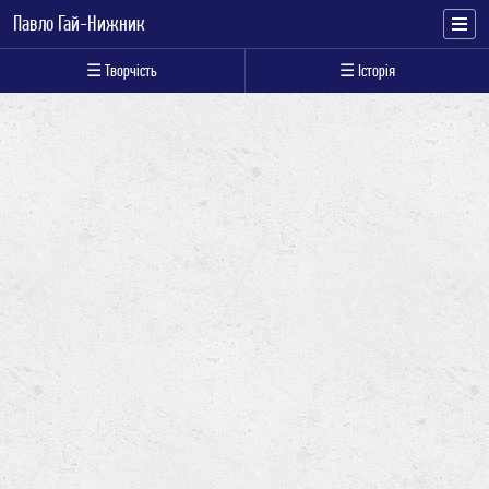
Павло Гай-Нижник
☰ Творчість
☰ Історія