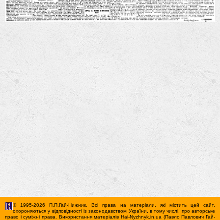
© 1995-2026 П.П.Гай-Нижник. Всі права на матеріали, які містить цей сайт,
охороняються у відповідності із законодавством України, в тому числі, про авторське
право і суміжні права. Використання матерiалiв Hai-Nyzhnyk.in.ua (Павло Павлович Гай-