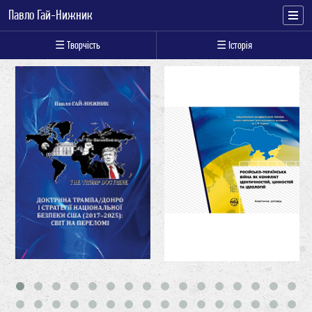
Павло Гай-Нижник
☰ Творчість
☰ Історія