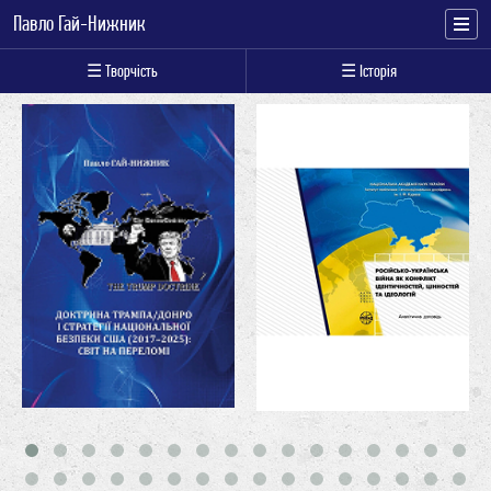
Павло Гай-Нижник
☰ Творчість
☰ Історія