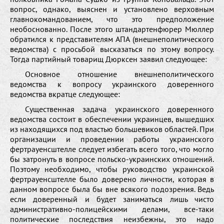
вопрос, однако, выяснен и установлено верховным
главнокомандованием, что это предположение
необоснованно. После этого штандартенфюрер Мюллер
обратился к представителям АПА (внешнеполитического
ведомства) с просьбой высказаться по этому вопросу.
Тогда партийный товарищ Дюрксен заявил следующее:
Основное отношение внешнеполитического
ведомства к вопросу украинского доверенного
ведомства вкратце следующее:
Существенная задача украинского доверенного
ведомства состоит в обеспечении украинцев, вышедших
из находящихся под властью большевиков областей. При
организации и проведении работы украинского
фертрауенсштелле следует избегать всего того, что могло
бы затронуть в вопросе польско-украинских отношений.
Поэтому необходимо, чтобы руководство украинской
фертрауенсштелле было доверено личности, которая в
данном вопросе была бы вне всякого подозрения. Ведь
если доверенный и будет заниматься лишь чисто
административно-полицейскими делами, все-таки
политические последствия неизбежны, это надо