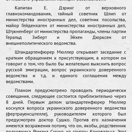
Капитан Е. Дэринг от верховного
главнокомандования, тайный советник Шлип от
министерства иностранных дел, советник посольства,
майор Гейденхаген от министерства иностранных дел,
Штукненберг от министерства пропаганды, члены партии
Геральд Зиберт и Эйхен Дюрксен от
внешнеполитического ведомства.
Штандартенфюрер Мюллер открывает заседание с
кратким обращением к присутствующим, в котором он
говорит о том, что было бы желательно выяснить вопрос
русской эмиграции, вопрос украинского доверенного
ведомства и т.д. и единого соглашения между
ведомствами.
Планом предусмотрено проводить периодически
совещания, следующее состоится приблизительно через
8 дней. Первым делом штандартенфюрер Мюллер
коснулся вопроса украинского доверенного ведомства
(фертрауенсштелле), руководителем которого был
предусмотрен доктор Сушко. Против его назначения
имеются возражения потому, что он, якобы, родственник
полковника Романа Сушко из группы Коновальца. Этот