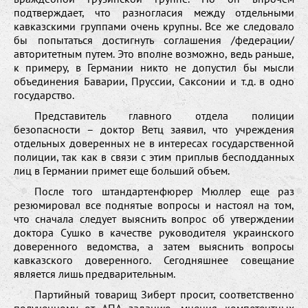
подтверждает, что разногласия между отдельными
кавказскими группами очень крупны. Все же следовало
бы попытаться достигнуть соглашения /федерации/
авторитетным путем. Это вполне возможно, ведь раньше,
к примеру, в Германии никто не допустил бы мысли
объединения Баварии, Пруссии, Саксонии и т.д. в одно
государство.
Представитель главного отдела полиции
безопасности – доктор Ветц заявил, что учреждения
отдельных доверенных не в интересах государственной
полиции, так как в связи с этим приплыв бесподданных
лиц в Германии примет еще больший объем.
После того штандартенфюрер Мюллер еще раз
резюмировал все поднятые вопросы и настоял на том,
что сначала следует выяснить вопрос об утверждении
доктора Сушко в качестве руководителя украинского
доверенного ведомства, а затем выяснить вопросы
кавказского доверенного. Сегодняшнее совещание
является лишь предварительным.
Партийный товарищ Зиберт просит, соответственно
полученному от АПА заданию, мнения компетентных