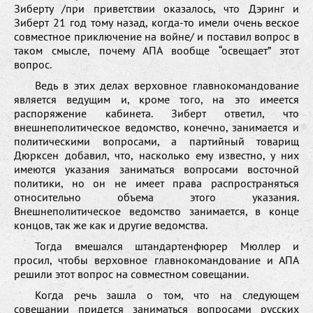
Зиберту /при приветствии оказалось, что Дэринг и
Зиберт 21 год тому назад, когда-то имели очень веское
совместное приключение на войне/ и поставил вопрос в
таком смысле, почему АПА вообще “освещает” этот
вопрос.
Ведь в этих делах верховное главнокомандование
является ведущим и, кроме того, на это имеется
распоряжение кабинета. Зиберт ответил, что
внешнеполитическое ведомство, конечно, занимается и
политическими вопросами, а партийный товарищ
Дюрксен добавил, что, насколько ему известно, у них
имеются указания заниматься вопросами восточной
политики, но он не имеет права распространяться
относительно объема этого указания.
Внешнеполитическое ведомство занимается, в конце
концов, так же как и другие ведомства.
Тогда вмешался штандартенфюрер Мюллер и
просил, чтобы верховное главнокомандование и АПА
решили этот вопрос на совместном совещании.
Когда речь зашла о том, что на следующем
совещании придется заниматься вопросами русских