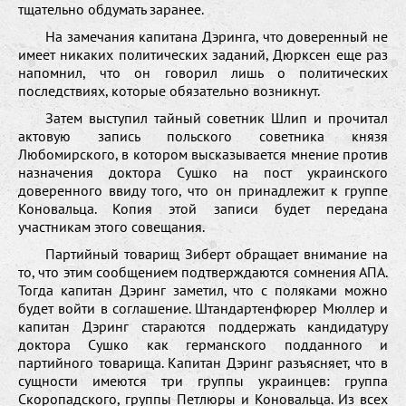
тщательно обдумать заранее.
На замечания капитана Дэринга, что доверенный не
имеет никаких политических заданий, Дюрксен еще раз
напомнил, что он говорил лишь о политических
последствиях, которые обязательно возникнут.
Затем выступил тайный советник Шлип и прочитал
актовую запись польского советника князя
Любомирского, в котором высказывается мнение против
назначения доктора Сушко на пост украинского
доверенного ввиду того, что он принадлежит к группе
Коновальца. Копия этой записи будет передана
участникам этого совещания.
Партийный товарищ Зиберт обращает внимание на
то, что этим сообщением подтверждаются сомнения АПА.
Тогда капитан Дэринг заметил, что с поляками можно
будет войти в соглашение. Штандартенфюрер Мюллер и
капитан Дэринг стараются поддержать кандидатуру
доктора Сушко как германского подданного и
партийного товарища. Капитан Дэринг разъясняет, что в
сущности имеются три группы украинцев: группа
Скоропадского, группы Петлюры и Коновальца. Из всех