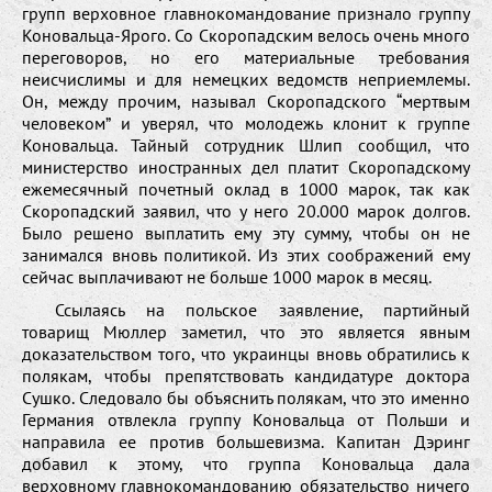
групп верховное главнокомандование признало группу
Коновальца-Ярого. Со Скоропадским велось очень много
переговоров, но его материальные требования
неисчислимы и для немецких ведомств неприемлемы.
Он, между прочим, называл Скоропадского “мертвым
человеком” и уверял, что молодежь клонит к группе
Коновальца. Тайный сотрудник Шлип сообщил, что
министерство иностранных дел платит Скоропадскому
ежемесячный почетный оклад в 1000 марок, так как
Скоропадский заявил, что у него 20.000 марок долгов.
Было решено выплатить ему эту сумму, чтобы он не
занимался вновь политикой. Из этих соображений ему
сейчас выплачивают не больше 1000 марок в месяц.
Ссылаясь на польское заявление, партийный
товарищ Мюллер заметил, что это является явным
доказательством того, что украинцы вновь обратились к
полякам, чтобы препятствовать кандидатуре доктора
Сушко. Следовало бы объяснить полякам, что это именно
Германия отвлекла группу Коновальца от Польши и
направила ее против большевизма. Капитан Дэринг
добавил к этому, что группа Коновальца дала
верховному главнокомандованию обязательство ничего