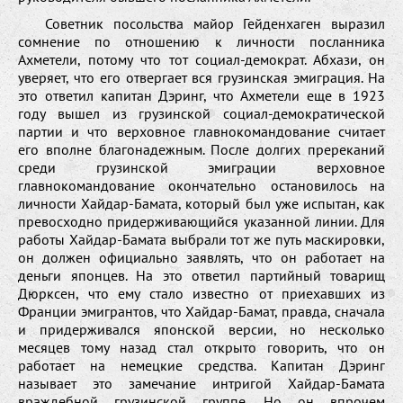
Советник посольства майор Гейденхаген выразил
сомнение по отношению к личности посланника
Ахметели, потому что тот социал-демократ. Абхази, он
уверяет, что его отвергает вся грузинская эмиграция. На
это ответил капитан Дэринг, что Ахметели еще в 1923
году вышел из грузинской социал-демократической
партии и что верховное главнокомандование считает
его вполне благонадежным. После долгих пререканий
среди грузинской эмиграции верховное
главнокомандование окончательно остановилось на
личности Хайдар-Бамата, который был уже испытан, как
превосходно придерживающийся указанной линии. Для
работы Хайдар-Бамата выбрали тот же путь маскировки,
он должен официально заявлять, что он работает на
деньги японцев. На это ответил партийный товарищ
Дюрксен, что ему стало известно от приехавших из
Франции эмигрантов, что Хайдар-Бамат, правда, сначала
и придерживался японской версии, но несколько
месяцев тому назад стал открыто говорить, что он
работает на немецкие средства. Капитан Дэринг
называет это замечание интригой Хайдар-Бамата
враждебной грузинской группе. Но он впрочем