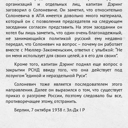
организаций и отдельных лиц, капитан Дэринг
заговорил о Солоневиче. Он заметил, что относительно
Солоневича в АПА имеется довольно много материала,
который он с позволения председателя на следующем
заседании согласен представить. На этом заседании он
хотел бы лишь заметить, что один очень благонадежный,
не занимающийся политикой русский ему недавно
передал, что Солоневич на вопрос – почему он работает
вместе с Мюллер-Закоменьским, ответил с улыбкой: “Не
он меня использует для своих целей, а я его для своих”.
Кроме того, капитан Дэринг поднял еще вопрос о
закрытии РСНД ввиду того, что она действует под
лозунгом “единой и нераздельной Руси”.
Солоневич тоже является последователем этого
направления. Далее он выразился о том, что существует
приказ о разгроме России, поэтому следовало бы все,
противоречащее этому, отстранить.
Берлин, 7 октября 1938 г. Зл.-Дк І Р