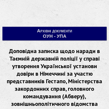
Архівні документи
ОУН - УПА
Доповідна записка щодо наради в
Таємній державній поліції у справі
утворення Української установи
довіри в Німеччині за участю
представників Гестапо, Міністерства
закордонних справ, головного
командування (Абверу),
зовнішньополітичного відомства