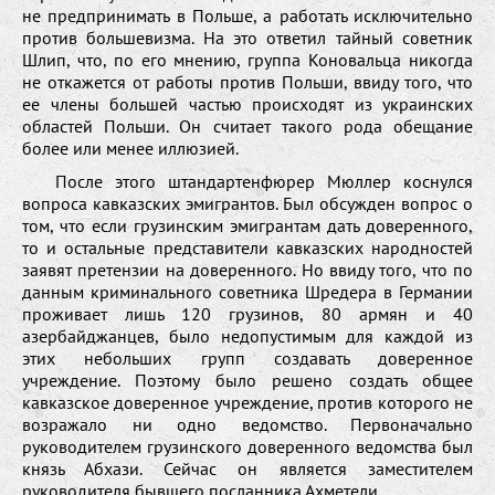
не предпринимать в Польше, а работать исключительно
против большевизма. На это ответил тайный советник
Шлип, что, по его мнению, группа Коновальца никогда
не откажется от работы против Польши, ввиду того, что
ее члены большей частью происходят из украинских
областей Польши. Он считает такого рода обещание
более или менее иллюзией.
После этого штандартенфюрер Мюллер коснулся
вопроса кавказских эмигрантов. Был обсужден вопрос о
том, что если грузинским эмигрантам дать доверенного,
то и остальные представители кавказских народностей
заявят претензии на доверенного. Но ввиду того, что по
данным криминального советника Шредера в Германии
проживает лишь 120 грузинов, 80 армян и 40
азербайджанцев, было недопустимым для каждой из
этих небольших групп создавать доверенное
учреждение. Поэтому было решено создать общее
кавказское доверенное учреждение, против которого не
возражало ни одно ведомство. Первоначально
руководителем грузинского доверенного ведомства был
князь Абхази. Сейчас он является заместителем
руководителя бывшего посланника Ахметели.