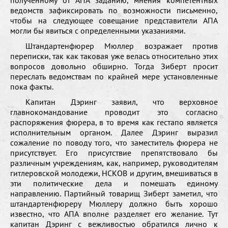
ведомств зафиксировать по возможности письменно,
чтобы на следующее совещание представители АПА
могли бы явиться с определенными указаниями.
Штандартенфюрер Мюллер возражает против
переписки, так как таковая уже велась относительно этих
вопросов довольно обширно. Тогда Зиберт просит
переслать ведомствам по крайней мере установленные
пока факты.
Капитан Дэринг заявил, что верховное
главнокомандование проводит это согласно
распоряжения фюрера, в то время как гестапо является
исполнительным органом. Далее Дэринг выразил
сожаление по поводу того, что заместитель фюрера не
присутствует. Его присутствие препятствовало бы
различным учреждениям, как, например, руководителям
гитлеровской молодежи, НСКОВ и другим, вмешиваться в
эти политические дела и помешать единому
направлению. Партийный товарищ Зиберт заметил, что
штандартенфюреру Мюллеру должно быть хорошо
известно, что АПА вполне разделяет его желание. Тут
капитан Дэринг с вежливостью обратился лично к