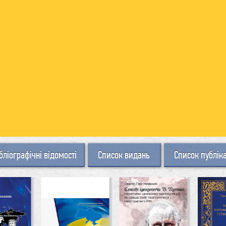
бліографічні відомості
Список видань
Список публік