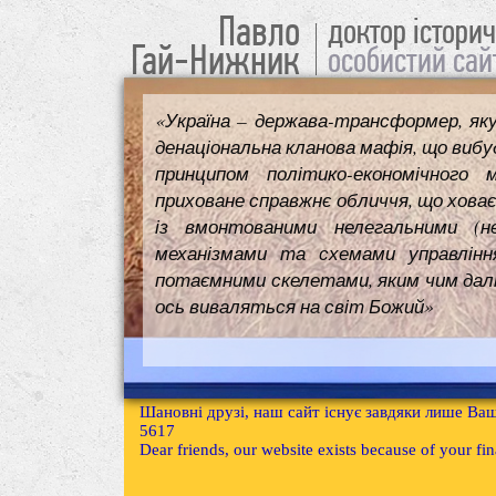
Павло
доктор істори
Гай-Нижник
особистий сай
«Україна – держава-трансформер, як
денаціональна кланова мафія, що вибуд
принципом політико-економічного 
приховане справжнє обличчя, що ховає
із вмонтованими нелегальними (н
механізмами та схемами управлінн
потаємними скелетами, яким чим далі т
ось виваляться на світ Божий»
Шановні друзі, наш сайт існує завдяки лише Ваш
5617
Dear friends, our website exists because of your f