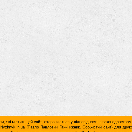
и, які містить цей сайт, охороняються у відповідності із законодавством
ai-Nyzhnyk.in.ua (Павло Павлович Гай-Нижник. Особистий сайт) для дру
дань обов'язковим є гiперпосилання на Hai-Nyzhnyk.in.ua, відкрите 
у чи в другому абзаці тексту.