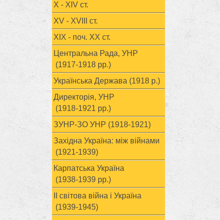
X - XIV ст.
XV - XVIII ст.
ХІХ - поч. ХХ ст.
Центральна Рада, УНР
(1917-1918 рр.)
Українська Держава (1918 р.)
Директорія, УНР
(1918-1921 рр.)
ЗУНР-ЗО УНР (1918-1921)
Західна Україна: між війнами
(1921-1939)
Карпатська Україна
(1938-1939 рр.)
ІІ світова війна і Україна
(1939-1945)