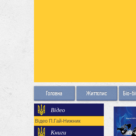
Головна
Життєпис
Біо-бі
Відео
Відео П.Гай-Нижник
Книги