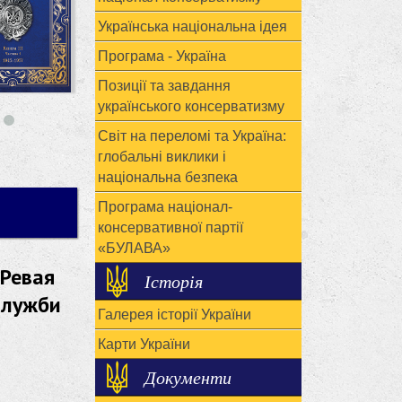
Українська національна ідея
Програма - Україна
Позиції та завдання
українського консерватизму
Світ на переломі та Україна:
глобальні виклики і
національна безпека
Програма націонал-
консервативної партії
«БУЛАВА»
 Ревая
Історія
служби
Галерея історії України
Карти України
Документи