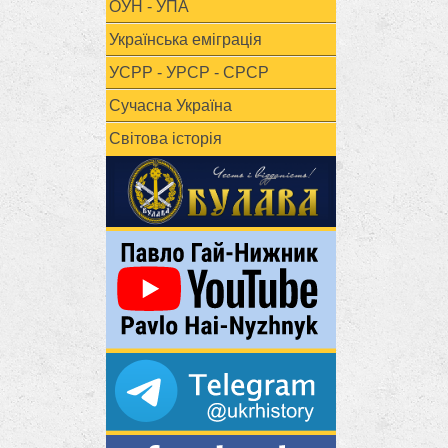
ОУН - УПА
Українська еміграція
УСРР - УРСР - СРСР
Сучасна Україна
Світова історія