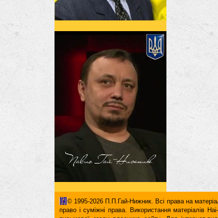
© 1995-2026 П.П.Гай-Нижник. Всі права на матеріал
право і суміжні права. Використання матерiалiв H
письмової згоди власника сайту. Для iнтернет-ви
гіперпосилання повинні міститися виключно в першом