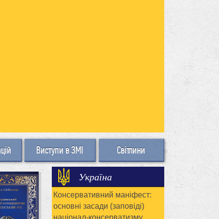
ацій
Виступи в ЗМІ
Світлини
Україна
Консервативний маніфест:
основні засади (заповіді)
націонал-консерватизму