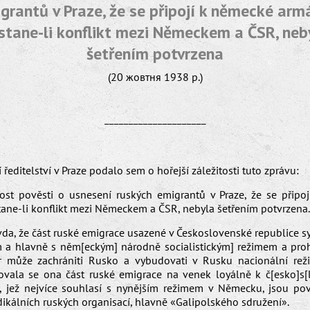
grantů v Praze, že se připojí k německé arm
stane-li konflikt mezi Německem a ČSR, neb
šetřením potvrzena
(20 жовтня 1938 р.)
_____________________
í ředitelství v Praze podalo sem o hořejší záležitosti tuto zprávu:
vost pověsti o usnesení ruských emigrantů v Praze, že se připo
ane-li konflikt mezi Německem a ČSR, nebyla šetřením potvrzena.
avda, že část ruské emigrace usazené v Československé republice 
a hlavně s něm[eckým] národně socialistickým] režimem a proh
er může zachrániti Rusko a vybudovati v Rusku nacionální reži
ovala se ona část ruské emigrace na venek loyálně k č[esko]s
y, jež nejvíce souhlasí s nynějším režimem v Německu, jsou pov
ikálních ruských organisací, hlavně «Galipolského sdružení».