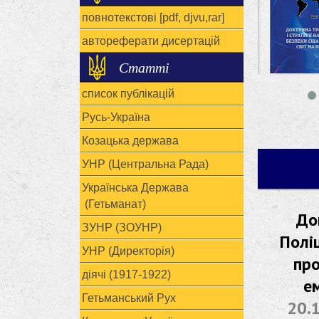
повнотекстові [pdf, djvu,rar]
автореферати дисертацій
Статті
список публікацій
Русь-Україна
Козацька держава
УНР (Центральна Рада)
Українська Держава
(Гетьманат)
До
ЗУНР (ЗОУНР)
Полі
УНР (Директорія)
про
діячі (1917-1922)
е
Гетьманський Рух
20.1