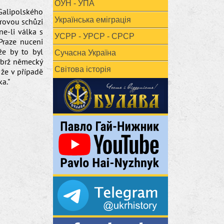
ОУН - УПА
Galipolského
Українська еміграція
orovou schůzi
ne-li válka s
УСРР - УРСР - СРСР
Praze nuceni
že by to byl
Сучасна Україна
nýbrž německý
Світова історія
 že v případě
a."