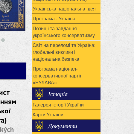
Українська національна ідея
Програма - Україна
Позиції та завдання
українського консерватизму
Світ на переломі та Україна:
глобальні виклики і
національна безпека
Програма націонал-
консервативної партії
«БУЛАВА»
ист
Історія
енням
Галерея історії України
ької
Карти України
а)
Документи
ských