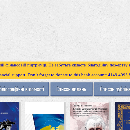
ій фінансовій підтримці. Не забутьте скласти благодійну пожертву
inancial support. Don’t forget to donate to this bank account: 4149 499
бліографічні відомості
Список видань
Список публік