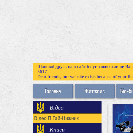
Шановні друзі, наш сайт існує завдяки лише Ваш
5617
Dear friends, our website exists because of your f
Головна
Життєпис
Біо-бі
Відео
Відео П.Гай-Нижник
Книги