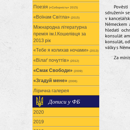
Pověsti
Поезія
(«Соборність» 2015)
sdružení» se
«Воїнам Cвітла»
v kancelářsk
(2015)
Německem a 
Міжнародна літературна
hledati och
премія ім.І.Кошелівця за
konsulát ame
2013 рік
konsulát, od
války s Něm
«Тебе я колихав ночами»
(2013)
Za minis
«Вілаґ почуттів»
(2012)
«Смак Свободи»
(2009)
«Згадуй мене»
(2006)
Лірична галерея
Дописи у ФБ
2020
2019