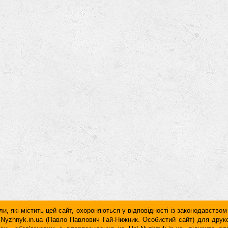
и, які містить цей сайт, охороняються у відповідності із законодавством
ai-Nyzhnyk.in.ua (Павло Павлович Гай-Нижник. Особистий сайт) для дру
дань обов'язковим є гiперпосилання на Hai-Nyzhnyk.in.ua, відкрите 
у чи в другому абзаці тексту.