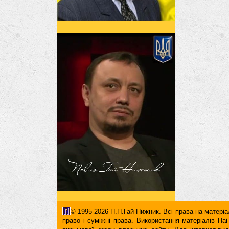
© 1995-2026 П.П.Гай-Нижник. Всі права на матеріал
право і суміжні права. Використання матерiалiв H
письмової згоди власника сайту. Для iнтернет-ви
гіперпосилання повинні міститися виключно в першом