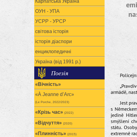
Карпатська Україна
emi
ОУН - УПА
na
УСРР - УРСР
світова історія
історія діаспори
енциклопедичні
Україна (від 1991 р.)
Поезія
Policejn
«Вічність»
„Pravdi
armádě, nast
«À Jeanne d’Arc»
Jest pr
(Le Porche, 2022/2023)
s Německem 
«Крізь час»
(2022)
jedině Hitl
smýšlení ch
«Відчуття»
(2020)
státu. Osob
extremně rad
«Плинність»
(2015)