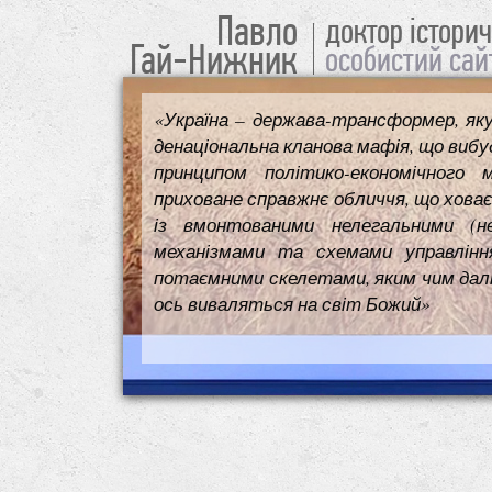
Павло
доктор істори
Гай-Нижник
особистий сай
«Україна – держава-трансформер, як
денаціональна кланова мафія, що вибуд
принципом політико-економічного 
приховане справжнє обличчя, що ховає
із вмонтованими нелегальними (н
механізмами та схемами управлінн
потаємними скелетами, яким чим далі т
ось виваляться на світ Божий»