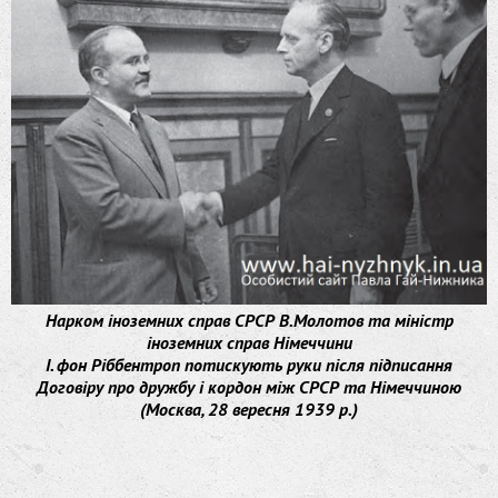
Нарком іноземних справ СРСР В.Молотов та міністр
іноземних справ Німеччини
І. фон Ріббентроп потискують руки після підписання
Договіру про дружбу і кордон між СРСР та Німеччиною
(Москва, 28 вересня 1939 р.)