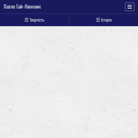
Павло Гай-Нижник
☰ Творчість
☰ Історія