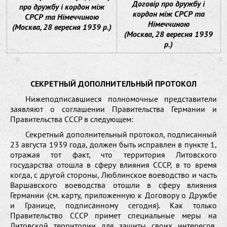
Договір про дружбу і
про дружбу і кордон між
кордон між СРСР та
СРСР та Німеччиною
Німеччиною
(Москва, 28 вересня 1939 р.)
(Москва, 28 вересня 1939
р.)
СЕКРЕТНЫЙ ДОПОЛНИТЕЛЬНЫЙ ПРОТОКОЛ
Нижеподписавшиеся полномочные представители
заявляют о соглашении Правительства Германии и
Правительства СССР в следующем:
Секретный дополнительный протокол, подписанный
23 августа 1939 года, должен быть исправлен в пункте 1,
отражая тот факт, что территория Литовского
государства отошла в сферу влияния СССР, в то время
когда, с другой стороны, Люблинское воеводство и часть
Варшавского воеводства отошли в сферу влияния
Германии (см. карту, приложенную к Договору о Дружбе
и Границе, подписанному сегодня). Как только
Правительство СССР примет специальные меры на
Литовской территории для защиты своих интересов,